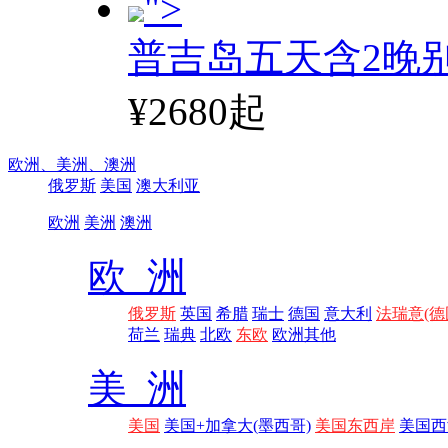
">
普吉岛五天含2晚
¥2680起
欧洲、
美洲、
澳洲
俄罗斯
美国
澳大利亚
欧洲
美洲
澳洲
欧 洲
俄罗斯
英国
希腊
瑞士
德国
意大利
法瑞意(德
荷兰
瑞典
北欧
东欧
欧洲其他
美 洲
美国
美国+加拿大(墨西哥)
美国东西岸
美国西