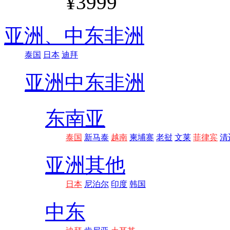
¥3999
亚洲、
中东非洲
泰国
日本
迪拜
亚洲
中东非洲
东南亚
泰国
新马泰
越南
柬埔寨
老挝
文莱
菲律宾
清
亚洲其他
日本
尼泊尔
印度
韩国
中东