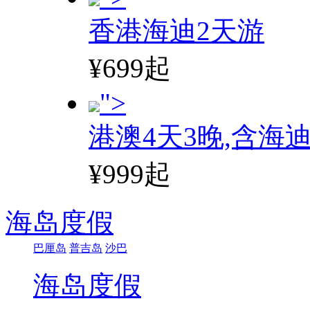
香港海迪2天游
¥699起
">
港澳4天3晚,含海
¥999起
海岛度假
巴厘岛
普吉岛
沙巴
海岛度假