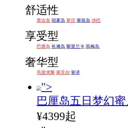
舒适性
普吉岛
宿雾岛
芽庄
塞班岛
沙巴
享受型
巴厘岛
长滩岛
斯里兰卡
苏梅岛
奢华型
毛里求斯
塞舌尔
斐济
">
巴厘岛五日梦幻蜜
¥4399起