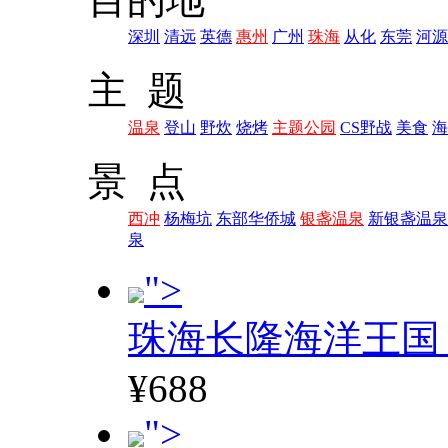
深圳
清远
英德
惠州
广州
珠海
从化
东莞
河源
主 题
温泉
登山
野炊
烧烤
主题公园
CS野战
美食
海
景 点
西冲
杨梅坑
东部华侨城
银盏温泉
新银盏温泉
泉
">
珠海长隆海洋王国
¥688
">