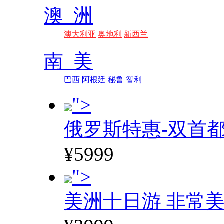
澳 洲
澳大利亚
奥地利
新西兰
南 美
巴西
阿根廷
秘鲁
智利
">
俄罗斯特惠-双首
¥5999
">
美洲十日游 非常美