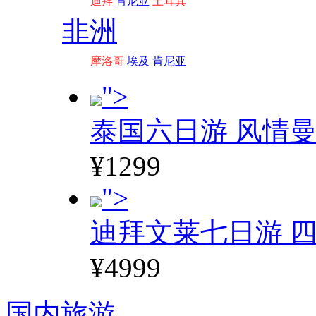
迪拜
肯尼亚
土耳其
非洲
摩洛哥
埃及
肯尼亚
">
泰国六日游 风情
¥1299
">
迪拜文莱七日游 四
¥4999
国内旅游