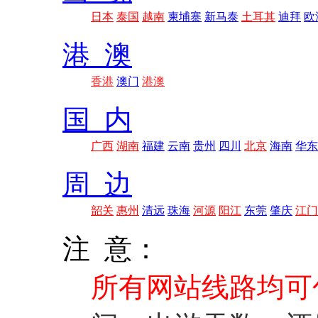
日本
泰国
越南
柬埔寨
新马泰
土耳其
迪拜
欧
港 澳
香港
澳门
港澳
国 内
广西
湖南
福建
云南
贵州
四川
北京
海南
华东
周 边
韶关
惠州
清远
珠海
河源
阳江
东莞
肇庆
江门
注 意：
所有网站线路均可