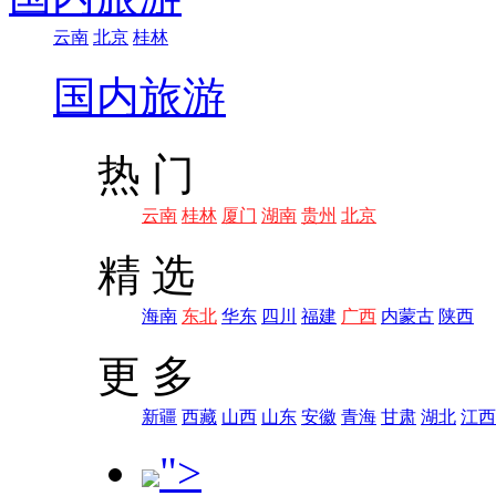
云南
北京
桂林
国内旅游
热 门
云南
桂林
厦门
湖南
贵州
北京
精 选
海南
东北
华东
四川
福建
广西
内蒙古
陕西
更 多
新疆
西藏
山西
山东
安徽
青海
甘肃
湖北
江西
">