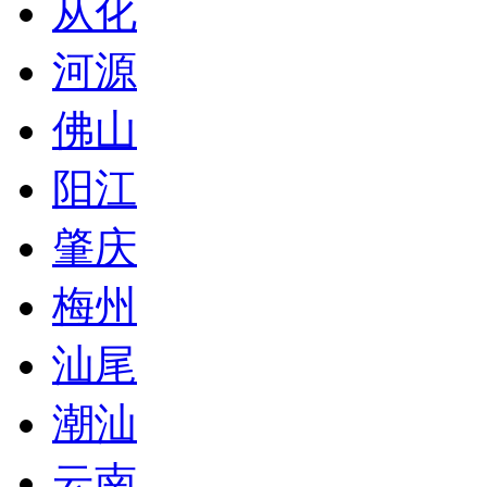
从化
河源
佛山
阳江
肇庆
梅州
汕尾
潮汕
云南