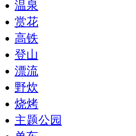
温泉
赏花
高铁
登山
漂流
野炊
烧烤
主题公园