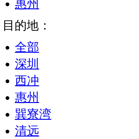
惠州
目的地：
全部
深圳
西冲
惠州
巽寮湾
清远