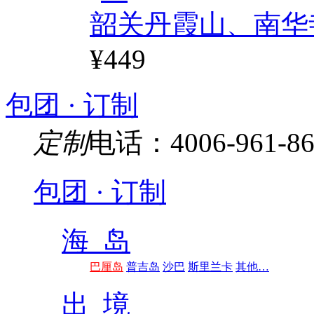
韶关丹霞山、南华
¥449
包团 · 订制
定制
电话：4006-961-86
包团 · 订制
海 岛
巴厘岛
普吉岛
沙巴
斯里兰卡
其他…
出 境