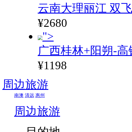
云南大理丽江 双飞
¥2680
">
广西桂林+阳朔-高
¥1198
周边旅游
南澳
清远
惠州
周边旅游
目的地