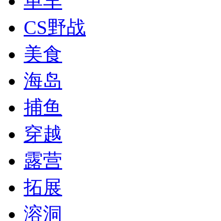
单车
CS野战
美食
海岛
捕鱼
穿越
露营
拓展
溶洞