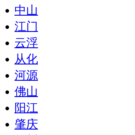
中山
江门
云浮
从化
河源
佛山
阳江
肇庆