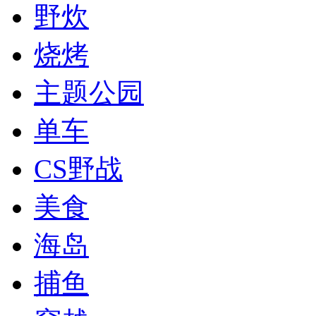
野炊
烧烤
主题公园
单车
CS野战
美食
海岛
捕鱼