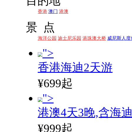
目的地
香港
澳门
港澳
景 点
海洋公园
迪士尼乐园
港珠澳大桥
威尼斯人度
">
香港海迪2天游
¥699起
">
港澳4天3晚,含海
¥999起