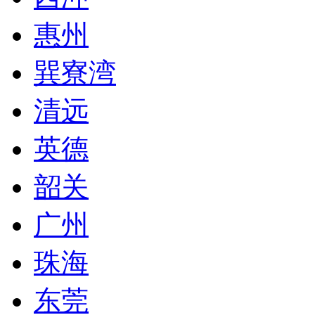
惠州
巽寮湾
清远
英德
韶关
广州
珠海
东莞