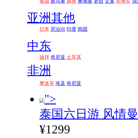
泰国
新马泰
越南
柬埔寨
老挝
文莱
菲律宾
清
亚洲其他
日本
尼泊尔
印度
韩国
中东
迪拜
肯尼亚
土耳其
非洲
摩洛哥
埃及
肯尼亚
">
泰国六日游 风情
¥1299