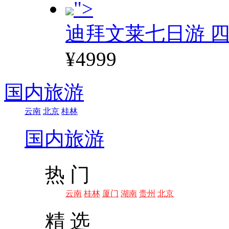
">
迪拜文莱七日游 四
¥4999
国内旅游
云南
北京
桂林
国内旅游
热 门
云南
桂林
厦门
湖南
贵州
北京
精 选