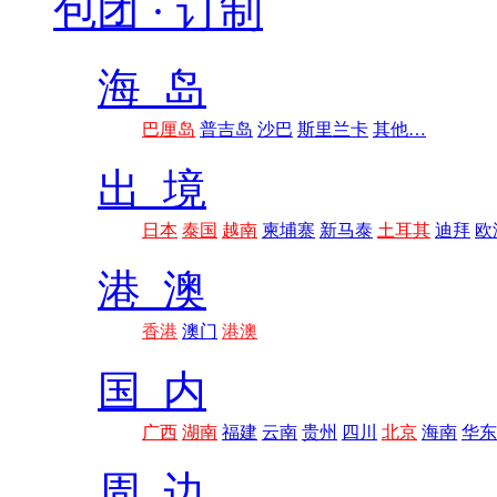
包团 · 订制
海 岛
巴厘岛
普吉岛
沙巴
斯里兰卡
其他…
出 境
日本
泰国
越南
柬埔寨
新马泰
土耳其
迪拜
欧
港 澳
香港
澳门
港澳
国 内
广西
湖南
福建
云南
贵州
四川
北京
海南
华东
周 边