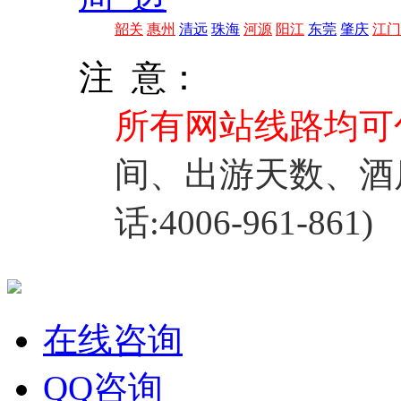
韶关
惠州
清远
珠海
河源
阳江
东莞
肇庆
江门
注 意：
所有网站线路均可
间、出游天数、酒
话:4006-961-861)
在线咨询
QQ咨询