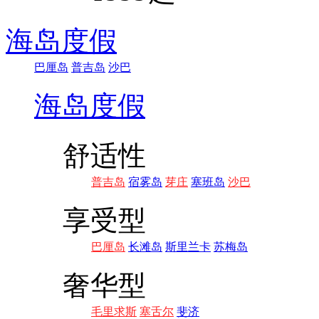
海岛度假
巴厘岛
普吉岛
沙巴
海岛度假
舒适性
普吉岛
宿雾岛
芽庄
塞班岛
沙巴
享受型
巴厘岛
长滩岛
斯里兰卡
苏梅岛
奢华型
毛里求斯
塞舌尔
斐济