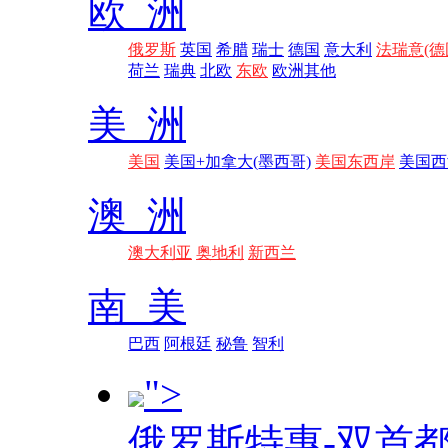
欧 洲
俄罗斯
英国
希腊
瑞士
德国
意大利
法瑞意(德
荷兰
瑞典
北欧
东欧
欧洲其他
美 洲
美国
美国+加拿大(墨西哥)
美国东西岸
美国西
澳 洲
澳大利亚
奥地利
新西兰
南 美
巴西
阿根廷
秘鲁
智利
">
俄罗斯特惠-双首