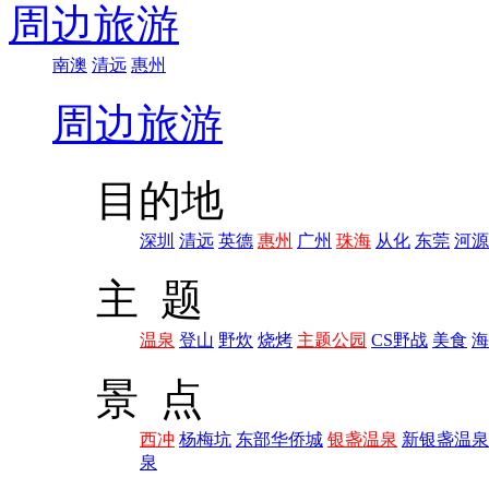
周边旅游
南澳
清远
惠州
周边旅游
目的地
深圳
清远
英德
惠州
广州
珠海
从化
东莞
河源
主 题
温泉
登山
野炊
烧烤
主题公园
CS野战
美食
海
景 点
西冲
杨梅坑
东部华侨城
银盏温泉
新银盏温泉
泉