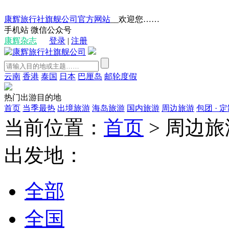
康辉旅行社旗舰公司官方网站
__欢迎您……
手机站
微信公众号
康辉杂志
登录
|
注册
云南
香港
泰国
日本
巴厘岛
邮轮度假
热门出游目的地
首页
当季最热
出境旅游
海岛旅游
国内旅游
周边旅游
包团 · 
当前位置：
首页
>
周边旅
出发地：
全部
全国