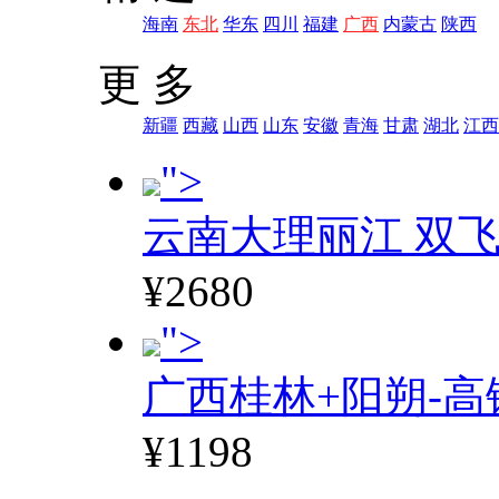
海南
东北
华东
四川
福建
广西
内蒙古
陕西
更 多
新疆
西藏
山西
山东
安徽
青海
甘肃
湖北
江西
">
云南大理丽江 双飞
¥2680
">
广西桂林+阳朔-高
¥1198