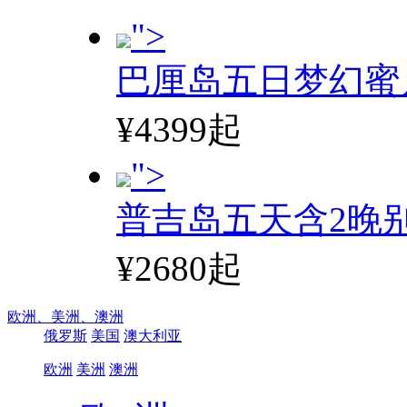
">
巴厘岛五日梦幻蜜
¥4399起
">
普吉岛五天含2晚
¥2680起
欧洲、
美洲、
澳洲
俄罗斯
美国
澳大利亚
欧洲
美洲
澳洲