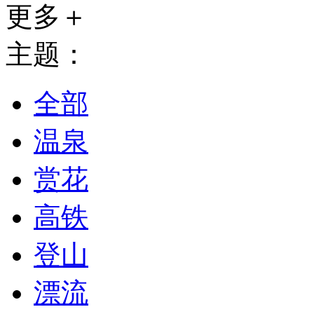
更多＋
主题：
全部
温泉
赏花
高铁
登山
漂流