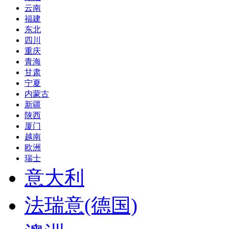
云南
福建
东北
四川
重庆
青海
甘肃
宁夏
内蒙古
新疆
陕西
厦门
越南
欧洲
瑞士
意大利
法瑞意(德国)