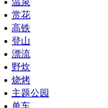
温泉
赏花
高铁
登山
漂流
野炊
烧烤
主题公园
单车