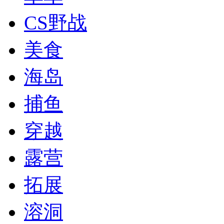
CS野战
美食
海岛
捕鱼
穿越
露营
拓展
溶洞