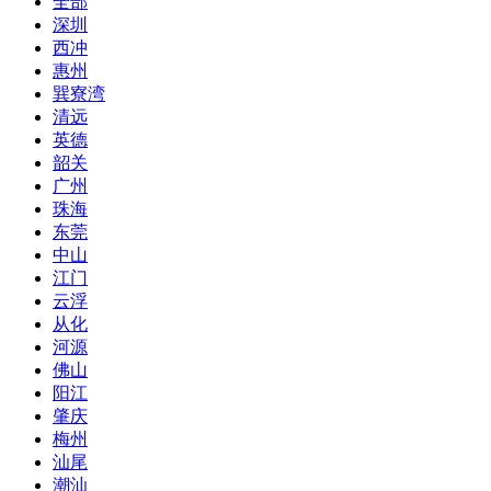
全部
深圳
西冲
惠州
巽寮湾
清远
英德
韶关
广州
珠海
东莞
中山
江门
云浮
从化
河源
佛山
阳江
肇庆
梅州
汕尾
潮汕