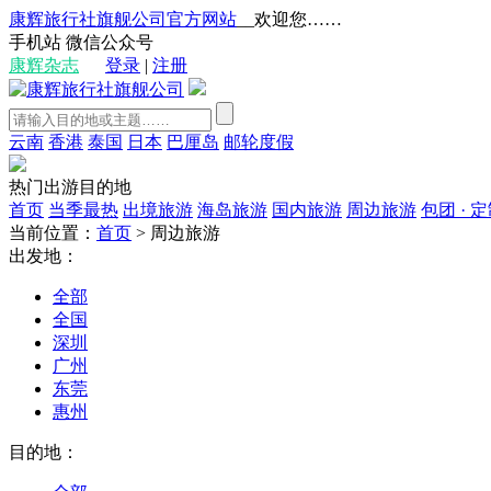
康辉旅行社旗舰公司官方网站
__欢迎您……
手机站
微信公众号
康辉杂志
登录
|
注册
云南
香港
泰国
日本
巴厘岛
邮轮度假
热门出游目的地
首页
当季最热
出境旅游
海岛旅游
国内旅游
周边旅游
包团 · 
当前位置：
首页
>
周边旅游
出发地：
全部
全国
深圳
广州
东莞
惠州
目的地：