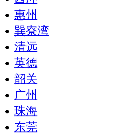
惠州
巽寮湾
清远
英德
韶关
广州
珠海
东莞