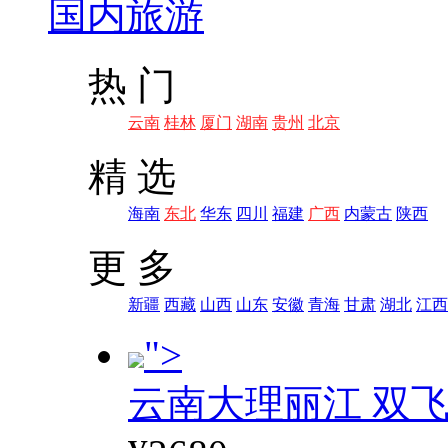
国内旅游
热 门
云南
桂林
厦门
湖南
贵州
北京
精 选
海南
东北
华东
四川
福建
广西
内蒙古
陕西
更 多
新疆
西藏
山西
山东
安徽
青海
甘肃
湖北
江西
">
云南大理丽江 双飞