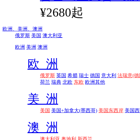
¥2680起
欧洲、
美洲、
澳洲
俄罗斯
美国
澳大利亚
欧洲
美洲
澳洲
欧 洲
俄罗斯
英国
希腊
瑞士
德国
意大利
法瑞意(德
荷兰
瑞典
北欧
东欧
欧洲其他
美 洲
美国
美国+加拿大(墨西哥)
美国东西岸
美国西
澳 洲
澳大利亚
奥地利
新西兰