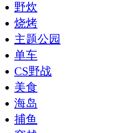
野炊
烧烤
主题公园
单车
CS野战
美食
海岛
捕鱼