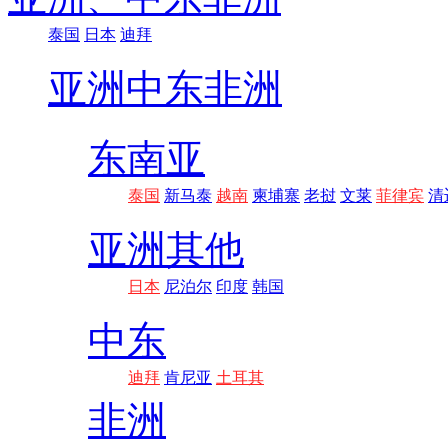
泰国
日本
迪拜
亚洲
中东非洲
东南亚
泰国
新马泰
越南
柬埔寨
老挝
文莱
菲律宾
清
亚洲其他
日本
尼泊尔
印度
韩国
中东
迪拜
肯尼亚
土耳其
非洲