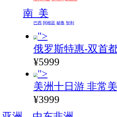
南 美
巴西
阿根廷
秘鲁
智利
">
俄罗斯特惠-双首
¥5999
">
美洲十日游 非常美
¥3999
亚洲、
中东非洲