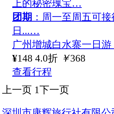
上的秘密瑰宝…
团期
：周一至周五可接
日...…
广州增城白水寨一日游
¥
148
4.0折
￥
368
查看行程
上一页
1
下一页
深圳市康辉旅行社有限公