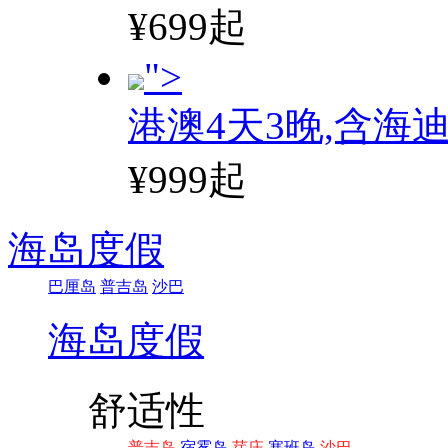
¥699起
">
港澳4天3晚,含海
¥999起
海岛度假
巴厘岛
普吉岛
沙巴
海岛度假
舒适性
普吉岛
宿雾岛
芽庄
塞班岛
沙巴