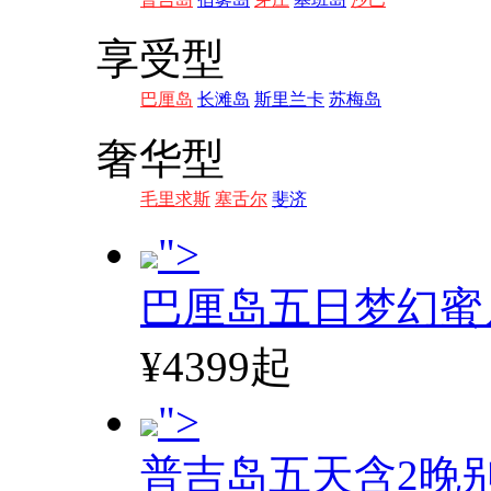
享受型
巴厘岛
长滩岛
斯里兰卡
苏梅岛
奢华型
毛里求斯
塞舌尔
斐济
">
巴厘岛五日梦幻蜜
¥4399起
">
普吉岛五天含2晚