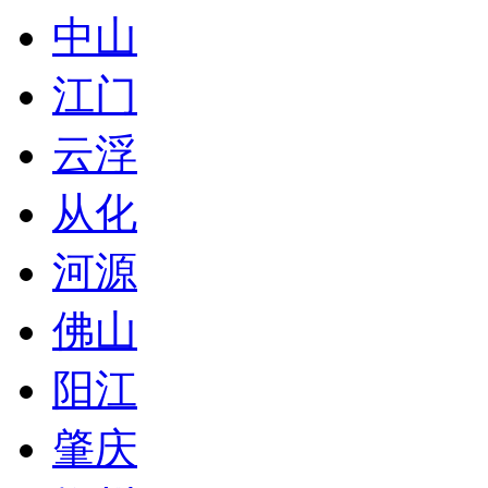
中山
江门
云浮
从化
河源
佛山
阳江
肇庆