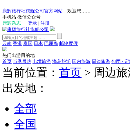
康辉旅行社旗舰公司官方网站
__欢迎您……
手机站
微信公众号
康辉杂志
登录
|
注册
云南
香港
泰国
日本
巴厘岛
邮轮度假
热门出游目的地
首页
当季最热
出境旅游
海岛旅游
国内旅游
周边旅游
包团 · 
当前位置：
首页
>
周边旅
出发地：
全部
全国