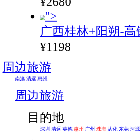
¥2680
">
广西桂林+阳朔-高
¥1198
周边旅游
南澳
清远
惠州
周边旅游
目的地
深圳
清远
英德
惠州
广州
珠海
从化
东莞
河源