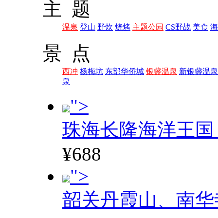
主 题
温泉
登山
野炊
烧烤
主题公园
CS野战
美食
海
景 点
西冲
杨梅坑
东部华侨城
银盏温泉
新银盏温泉
泉
">
珠海长隆海洋王国
¥688
">
韶关丹霞山、南华