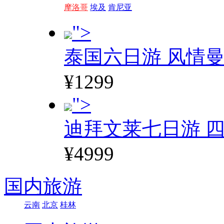
摩洛哥
埃及
肯尼亚
">
泰国六日游 风情
¥1299
">
迪拜文莱七日游 四
¥4999
国内旅游
云南
北京
桂林