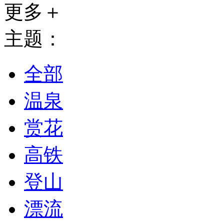
更多＋
主题：
全部
温泉
赏花
高铁
登山
漂流