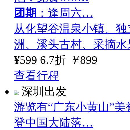
团期
：逢周六…
从化望谷温泉小镇、独
洲、溪头古村、采摘水
¥
599
6.7折
￥
899
查看行程
深圳出发
游览有“广东小黄山”
登中国大陆落…