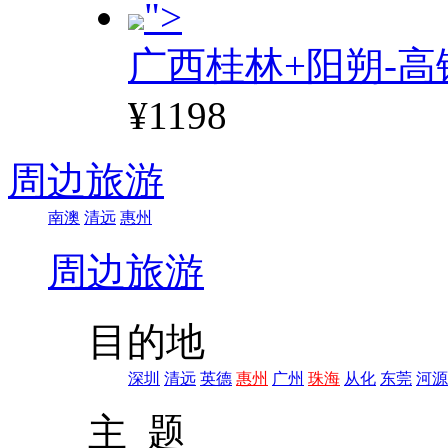
">
广西桂林+阳朔-高
¥1198
周边旅游
南澳
清远
惠州
周边旅游
目的地
深圳
清远
英德
惠州
广州
珠海
从化
东莞
河源
主 题