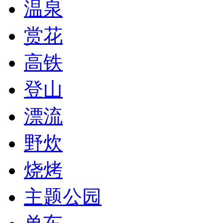
温泉
赏花
高铁
登山
漂流
野炊
烧烤
主题公园