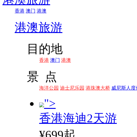
香港
澳门
港澳
港澳旅游
目的地
香港
澳门
港澳
景 点
海洋公园
迪士尼乐园
港珠澳大桥
威尼斯人度
">
香港海迪2天游
¥699起