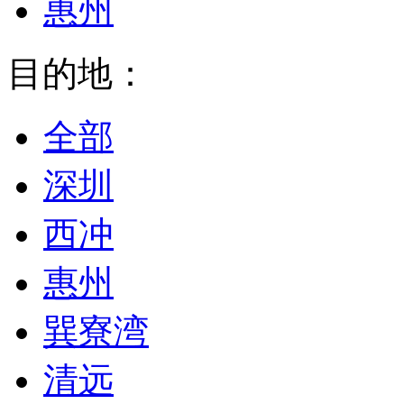
惠州
目的地：
全部
深圳
西冲
惠州
巽寮湾
清远