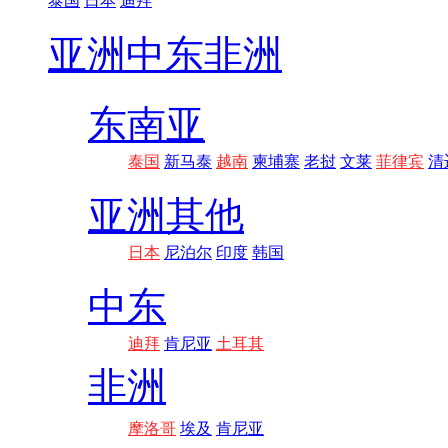
泰国
日本
迪拜
亚洲
中东非洲
东南亚
泰国
新马泰
越南
柬埔寨
老挝
文莱
菲律宾
清
亚洲其他
日本
尼泊尔
印度
韩国
中东
迪拜
肯尼亚
土耳其
非洲
摩洛哥
埃及
肯尼亚