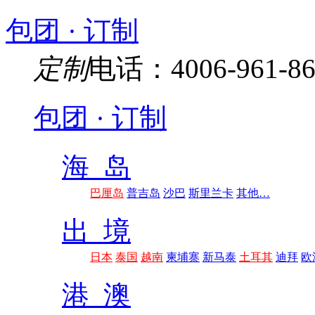
包团 · 订制
定制
电话：4006-961-86
包团 · 订制
海 岛
巴厘岛
普吉岛
沙巴
斯里兰卡
其他…
出 境
日本
泰国
越南
柬埔寨
新马泰
土耳其
迪拜
欧
港 澳