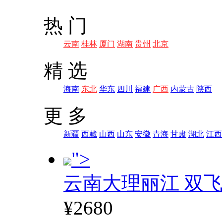
热 门
云南
桂林
厦门
湖南
贵州
北京
精 选
海南
东北
华东
四川
福建
广西
内蒙古
陕西
更 多
新疆
西藏
山西
山东
安徽
青海
甘肃
湖北
江西
">
云南大理丽江 双飞
¥2680