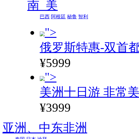
南 美
巴西
阿根廷
秘鲁
智利
">
俄罗斯特惠-双首
¥5999
">
美洲十日游 非常美
¥3999
亚洲、
中东非洲