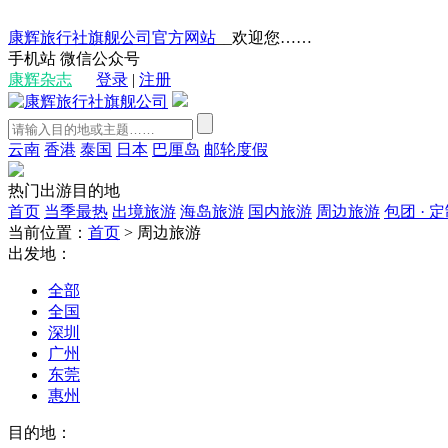
康辉旅行社旗舰公司官方网站
__欢迎您……
手机站
微信公众号
康辉杂志
登录
|
注册
云南
香港
泰国
日本
巴厘岛
邮轮度假
热门出游目的地
首页
当季最热
出境旅游
海岛旅游
国内旅游
周边旅游
包团 · 
当前位置：
首页
>
周边旅游
出发地：
全部
全国
深圳
广州
东莞
惠州
目的地：