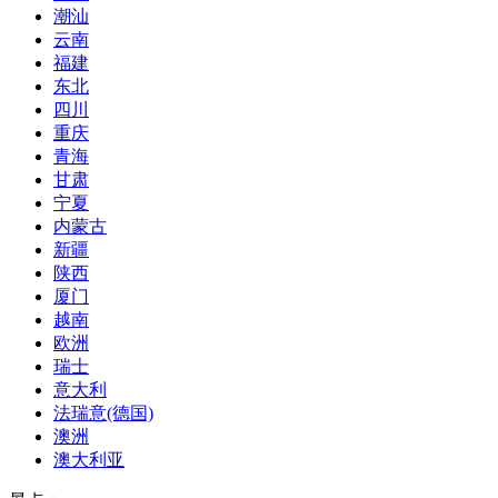
潮汕
云南
福建
东北
四川
重庆
青海
甘肃
宁夏
内蒙古
新疆
陕西
厦门
越南
欧洲
瑞士
意大利
法瑞意(德国)
澳洲
澳大利亚