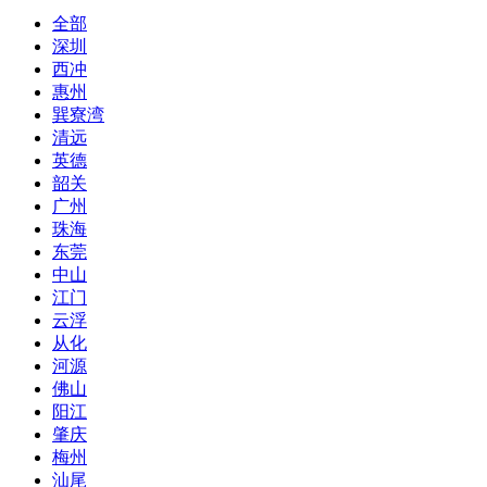
全部
深圳
西冲
惠州
巽寮湾
清远
英德
韶关
广州
珠海
东莞
中山
江门
云浮
从化
河源
佛山
阳江
肇庆
梅州
汕尾