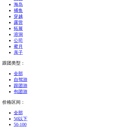
海岛
捕鱼
穿越
露营
拓展
溶洞
公司
蜜月
亲子
跟团类型：
全部
自驾游
跟团游
包团游
价格区间：
全部
50以下
50-100