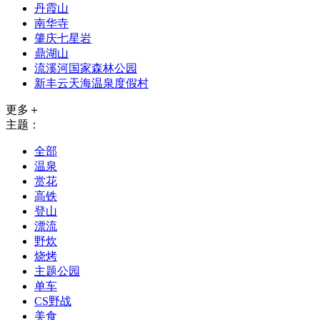
丹霞山
南华寺
肇庆七星岩
鼎湖山
流溪河国家森林公园
新丰云天海温泉度假村
更多＋
主题：
全部
温泉
赏花
高铁
登山
漂流
野炊
烧烤
主题公园
单车
CS野战
美食