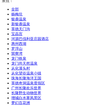
景点：
全部
杨梅坑
银盏温泉
新银盏温泉
英德天门沟
宝晶宫
河源巴伐利亚庄园酒店
惠州西湖
罗浮山
巽寮湾
龙门铁泉
龙门尚天然温泉
从化溪头村
从化望谷温泉小镇
珠海长隆海洋王国
英德奇洞温泉度假区
广州长隆欢乐世界
长隆野生动物世界
增城白水寨风景区
梦幻百花洲