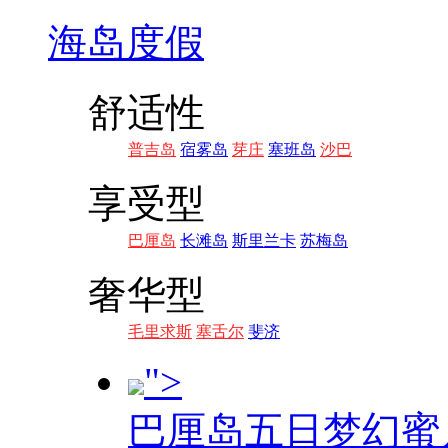
海岛度假
舒适性
普吉岛
宿雾岛
芽庄
塞班岛
沙巴
享受型
巴厘岛
长滩岛
斯里兰卡
苏梅岛
奢华型
毛里求斯
塞舌尔
斐济
">
巴厘岛五日梦幻蜜