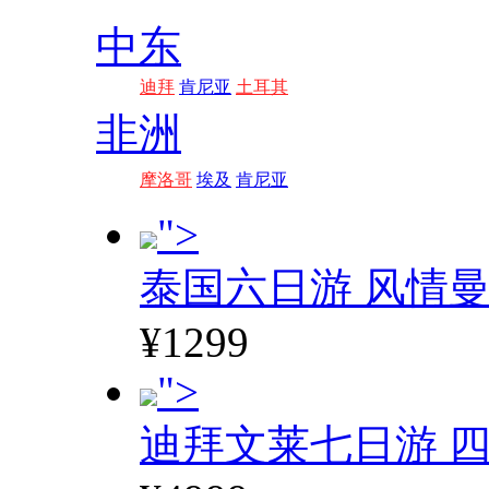
中东
迪拜
肯尼亚
土耳其
非洲
摩洛哥
埃及
肯尼亚
">
泰国六日游 风情
¥1299
">
迪拜文莱七日游 四