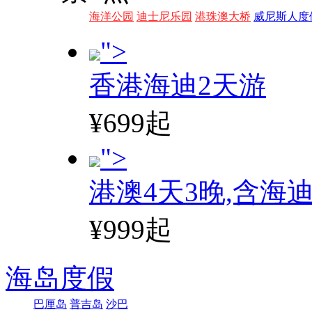
海洋公园
迪士尼乐园
港珠澳大桥
威尼斯人度
">
香港海迪2天游
¥699起
">
港澳4天3晚,含海
¥999起
海岛度假
巴厘岛
普吉岛
沙巴