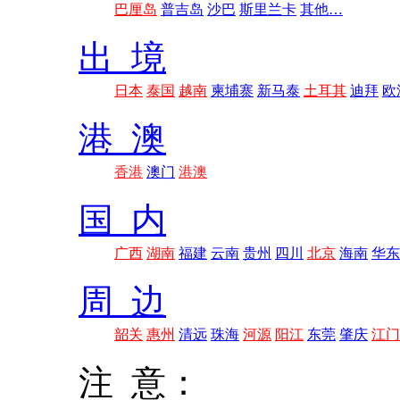
巴厘岛
普吉岛
沙巴
斯里兰卡
其他…
出 境
日本
泰国
越南
柬埔寨
新马泰
土耳其
迪拜
欧
港 澳
香港
澳门
港澳
国 内
广西
湖南
福建
云南
贵州
四川
北京
海南
华东
周 边
韶关
惠州
清远
珠海
河源
阳江
东莞
肇庆
江门
注 意：