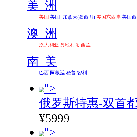
美 洲
美国
美国+加拿大(墨西哥)
美国东西岸
美国西
澳 洲
澳大利亚
奥地利
新西兰
南 美
巴西
阿根廷
秘鲁
智利
">
俄罗斯特惠-双首
¥5999
">