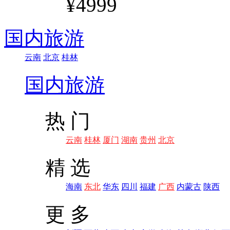
¥4999
国内旅游
云南
北京
桂林
国内旅游
热 门
云南
桂林
厦门
湖南
贵州
北京
精 选
海南
东北
华东
四川
福建
广西
内蒙古
陕西
更 多