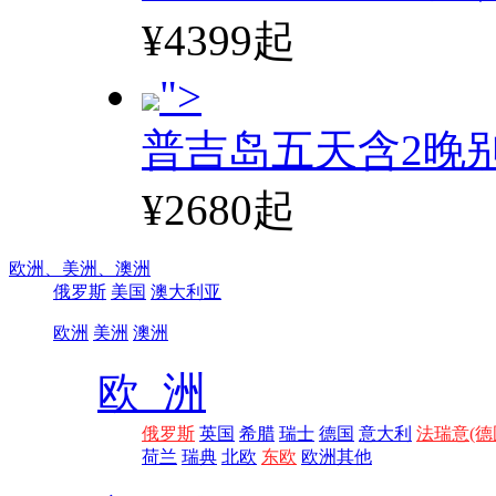
¥4399起
">
普吉岛五天含2晚
¥2680起
欧洲、
美洲、
澳洲
俄罗斯
美国
澳大利亚
欧洲
美洲
澳洲
欧 洲
俄罗斯
英国
希腊
瑞士
德国
意大利
法瑞意(德
荷兰
瑞典
北欧
东欧
欧洲其他