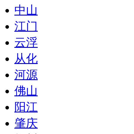
中山
江门
云浮
从化
河源
佛山
阳江
肇庆