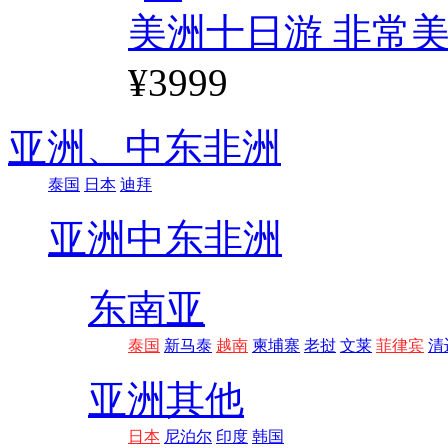
美洲十日游 非常美
¥3999
亚洲、
中东非洲
泰国
日本
迪拜
亚洲
中东非洲
东南亚
泰国
新马泰
越南
柬埔寨
老挝
文莱
菲律宾
清
亚洲其他
日本
尼泊尔
印度
韩国