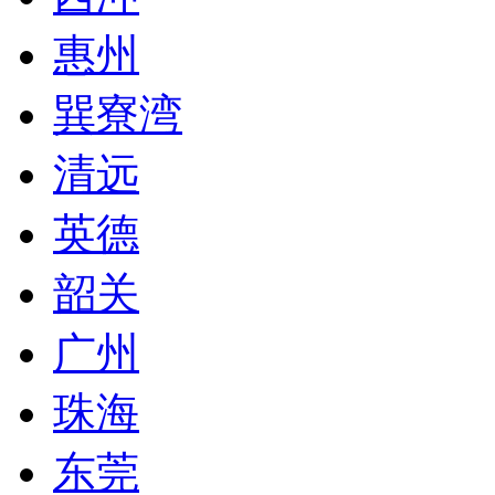
惠州
巽寮湾
清远
英德
韶关
广州
珠海
东莞