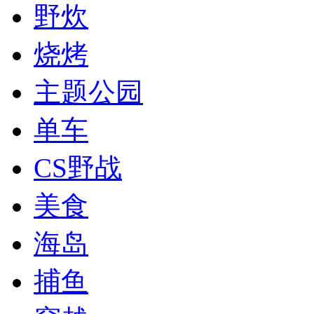
野炊
烧烤
主题公园
单车
CS野战
美食
海岛
捕鱼