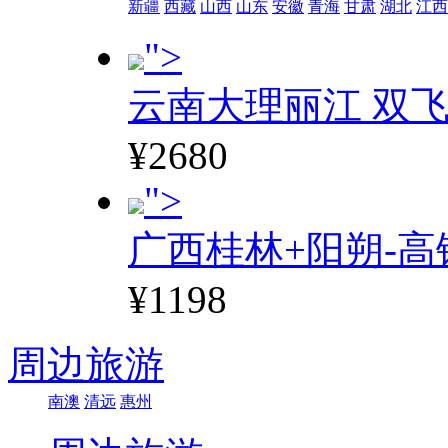
新疆
西藏
山西
山东
安徽
青海
甘肃
湖北
江西
">
云南大理丽江 双飞
¥2680
">
广西桂林+阳朔-高
¥1198
周边旅游
南澳
清远
惠州