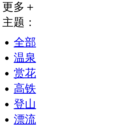
更多＋
主题：
全部
温泉
赏花
高铁
登山
漂流