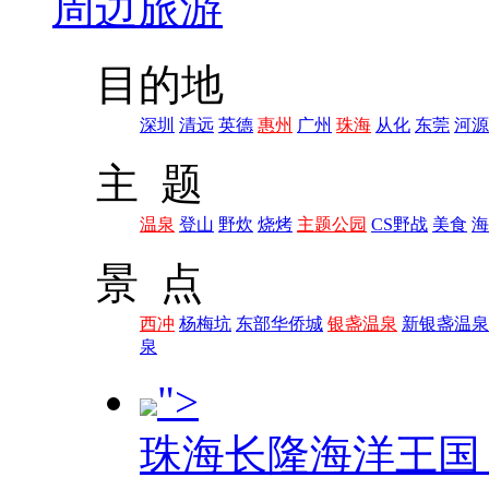
周边旅游
目的地
深圳
清远
英德
惠州
广州
珠海
从化
东莞
河源
主 题
温泉
登山
野炊
烧烤
主题公园
CS野战
美食
海
景 点
西冲
杨梅坑
东部华侨城
银盏温泉
新银盏温泉
泉
">
珠海长隆海洋王国