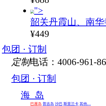
">
韶关丹霞山、南华
¥449
包团 · 订制
定制
电话：4006-961-86
包团 · 订制
海 岛
巴厘岛
普吉岛
沙巴
斯里兰卡
其他…