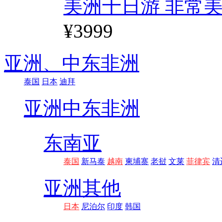
美洲十日游 非常美
¥3999
亚洲、
中东非洲
泰国
日本
迪拜
亚洲
中东非洲
东南亚
泰国
新马泰
越南
柬埔寨
老挝
文莱
菲律宾
清
亚洲其他
日本
尼泊尔
印度
韩国