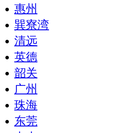
惠州
巽寮湾
清远
英德
韶关
广州
珠海
东莞