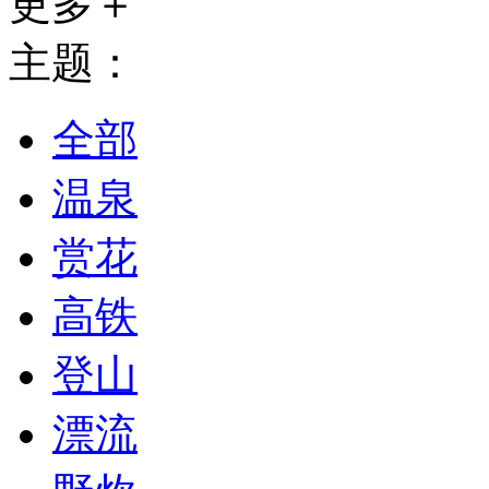
更多＋
主题：
全部
温泉
赏花
高铁
登山
漂流