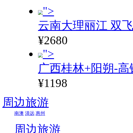
">
云南大理丽江 双飞
¥2680
">
广西桂林+阳朔-高
¥1198
周边旅游
南澳
清远
惠州
周边旅游