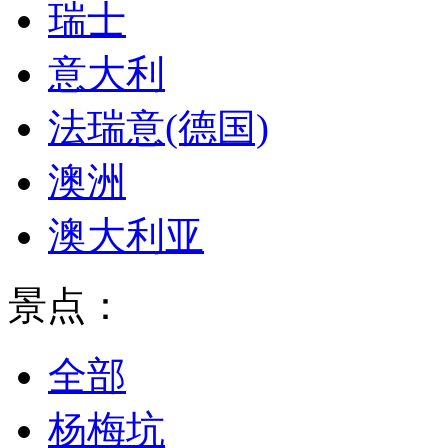
瑞士
意大利
法瑞意(德国)
澳洲
澳大利亚
景点：
全部
杨梅坑