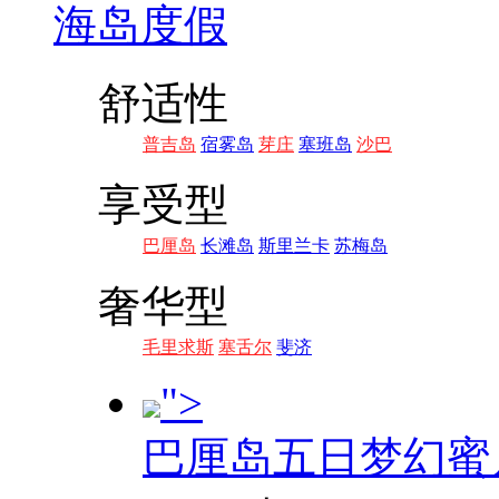
海岛度假
舒适性
普吉岛
宿雾岛
芽庄
塞班岛
沙巴
享受型
巴厘岛
长滩岛
斯里兰卡
苏梅岛
奢华型
毛里求斯
塞舌尔
斐济
">
巴厘岛五日梦幻蜜