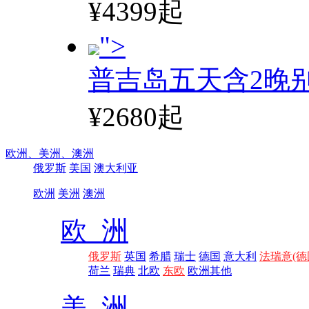
¥4399起
">
普吉岛五天含2晚
¥2680起
欧洲、
美洲、
澳洲
俄罗斯
美国
澳大利亚
欧洲
美洲
澳洲
欧 洲
俄罗斯
英国
希腊
瑞士
德国
意大利
法瑞意(德
荷兰
瑞典
北欧
东欧
欧洲其他
美 洲