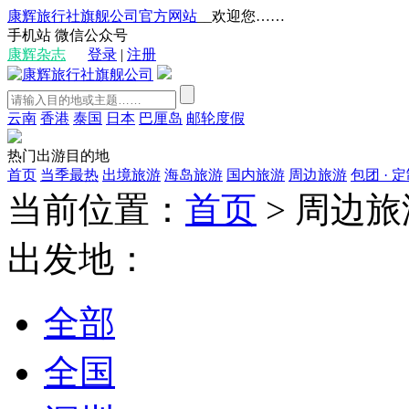
康辉旅行社旗舰公司官方网站
__欢迎您……
手机站
微信公众号
康辉杂志
登录
|
注册
云南
香港
泰国
日本
巴厘岛
邮轮度假
热门出游目的地
首页
当季最热
出境旅游
海岛旅游
国内旅游
周边旅游
包团 · 
当前位置：
首页
>
周边旅
出发地：
全部
全国