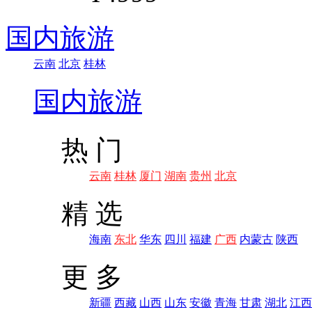
国内旅游
云南
北京
桂林
国内旅游
热 门
云南
桂林
厦门
湖南
贵州
北京
精 选
海南
东北
华东
四川
福建
广西
内蒙古
陕西
更 多
新疆
西藏
山西
山东
安徽
青海
甘肃
湖北
江西