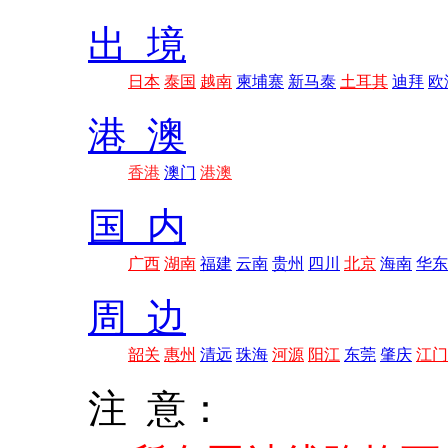
出 境
日本
泰国
越南
柬埔寨
新马泰
土耳其
迪拜
欧
港 澳
香港
澳门
港澳
国 内
广西
湖南
福建
云南
贵州
四川
北京
海南
华东
周 边
韶关
惠州
清远
珠海
河源
阳江
东莞
肇庆
江门
注 意：