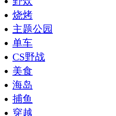
野炊
烧烤
主题公园
单车
CS野战
美食
海岛
捕鱼
穿越