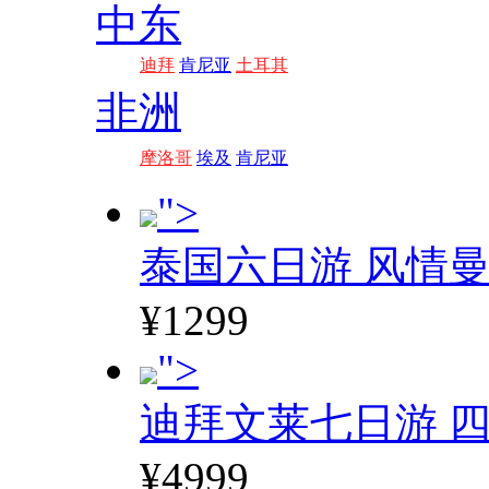
中东
迪拜
肯尼亚
土耳其
非洲
摩洛哥
埃及
肯尼亚
">
泰国六日游 风情
¥1299
">
迪拜文莱七日游 四
¥4999