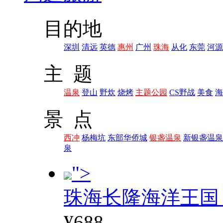
目的地
深圳
清远
英德
惠州
广州
珠海
从化
东莞
河源
主 题
温泉
登山
野炊
烧烤
主题公园
CS野战
美食
海
景 点
西冲
杨梅坑
东部华侨城
银盏温泉
新银盏温泉
泉
">
珠海长隆海洋王国
¥688