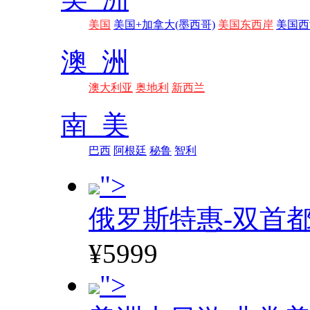
美国
美国+加拿大(墨西哥)
美国东西岸
美国西
澳 洲
澳大利亚
奥地利
新西兰
南 美
巴西
阿根廷
秘鲁
智利
">
俄罗斯特惠-双首
¥5999
">