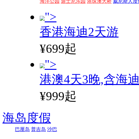
海洋公园
迪士尼乐园
港珠澳大桥
威尼斯人度
">
香港海迪2天游
¥699起
">
港澳4天3晚,含海
¥999起
海岛度假
巴厘岛
普吉岛
沙巴