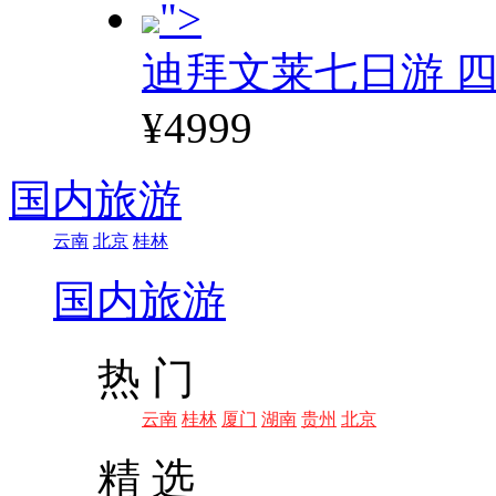
">
迪拜文莱七日游 四
¥4999
国内旅游
云南
北京
桂林
国内旅游
热 门
云南
桂林
厦门
湖南
贵州
北京
精 选