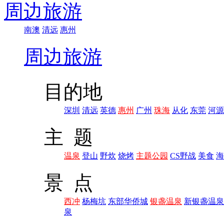
周边旅游
南澳
清远
惠州
周边旅游
目的地
深圳
清远
英德
惠州
广州
珠海
从化
东莞
河源
主 题
温泉
登山
野炊
烧烤
主题公园
CS野战
美食
海
景 点
西冲
杨梅坑
东部华侨城
银盏温泉
新银盏温泉
泉