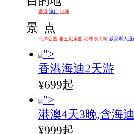
目的地
香港
澳门
港澳
景 点
海洋公园
迪士尼乐园
港珠澳大桥
威尼斯人度
">
香港海迪2天游
¥699起
">
港澳4天3晚,含海
¥999起