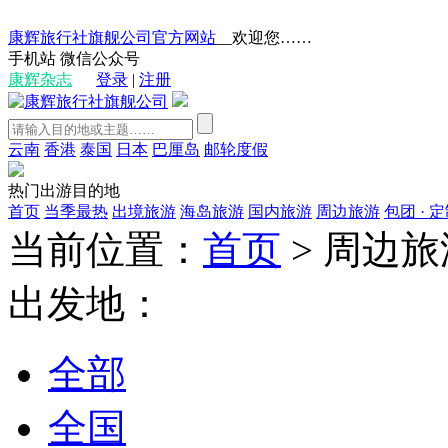
康辉旅行社旗舰公司官方网站
__欢迎您……
手机站
微信公众号
康辉杂志
登录
|
注册
云南
香港
泰国
日本
巴厘岛
邮轮度假
热门出游目的地
首页
当季最热
出境旅游
海岛旅游
国内旅游
周边旅游
包团 · 
当前位置：
首页
>
周边旅
出发地：
全部
全国