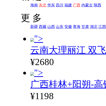
海南
东北
华东
四川
福建
广西
内蒙古
陕西
更 多
新疆
西藏
山西
山东
安徽
青海
甘肃
湖北
江西
">
云南大理丽江 双飞
¥2680
">
广西桂林+阳朔-高
¥1198