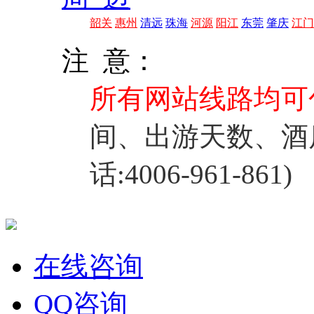
韶关
惠州
清远
珠海
河源
阳江
东莞
肇庆
江门
注 意：
所有网站线路均可
间、出游天数、酒
话:4006-961-861)
在线咨询
QQ咨询