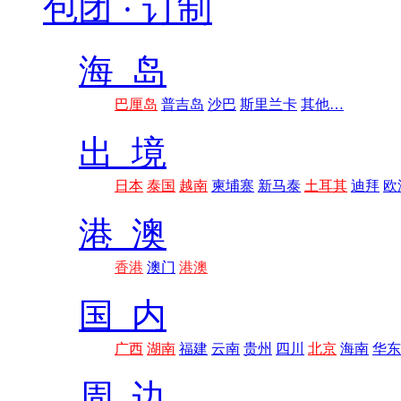
包团 · 订制
海 岛
巴厘岛
普吉岛
沙巴
斯里兰卡
其他…
出 境
日本
泰国
越南
柬埔寨
新马泰
土耳其
迪拜
欧
港 澳
香港
澳门
港澳
国 内
广西
湖南
福建
云南
贵州
四川
北京
海南
华东
周 边