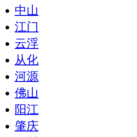
中山
江门
云浮
从化
河源
佛山
阳江
肇庆