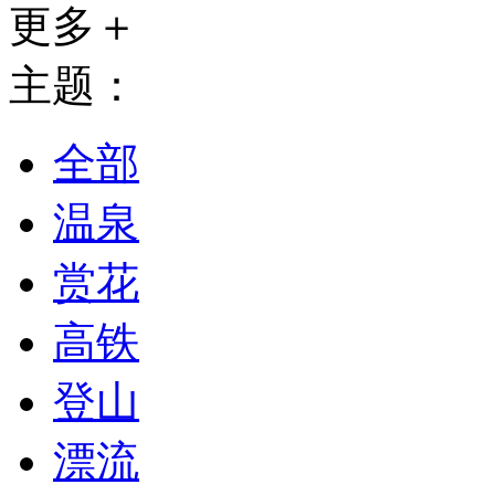
更多＋
主题：
全部
温泉
赏花
高铁
登山
漂流