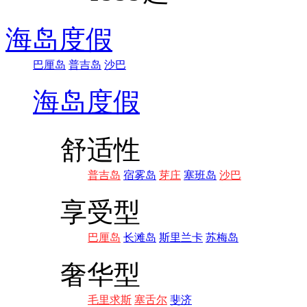
海岛度假
巴厘岛
普吉岛
沙巴
海岛度假
舒适性
普吉岛
宿雾岛
芽庄
塞班岛
沙巴
享受型
巴厘岛
长滩岛
斯里兰卡
苏梅岛
奢华型
毛里求斯
塞舌尔
斐济