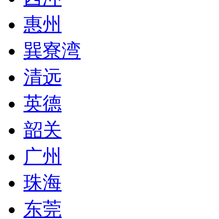
惠州
巽寮湾
清远
英德
韶关
广州
珠海
东莞