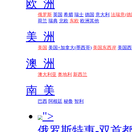
欧 洲
俄罗斯
英国
希腊
瑞士
德国
意大利
法瑞意(德
荷兰
瑞典
北欧
东欧
欧洲其他
美 洲
美国
美国+加拿大(墨西哥)
美国东西岸
美国西
澳 洲
澳大利亚
奥地利
新西兰
南 美
巴西
阿根廷
秘鲁
智利
">
俄罗斯特惠-双首