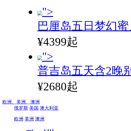
">
巴厘岛五日梦幻蜜
¥4399起
">
普吉岛五天含2晚
¥2680起
欧洲、
美洲、
澳洲
俄罗斯
美国
澳大利亚
欧洲
美洲
澳洲