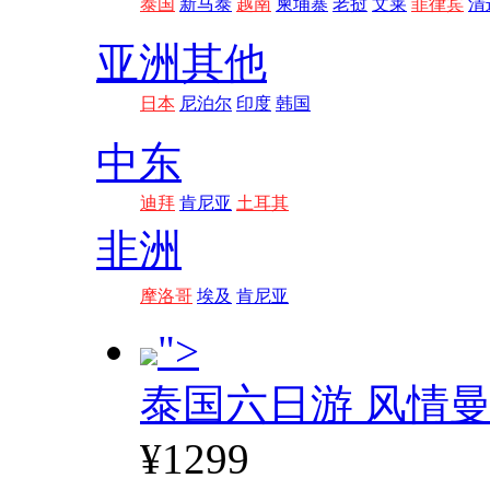
泰国
新马泰
越南
柬埔寨
老挝
文莱
菲律宾
清
亚洲其他
日本
尼泊尔
印度
韩国
中东
迪拜
肯尼亚
土耳其
非洲
摩洛哥
埃及
肯尼亚
">
泰国六日游 风情
¥1299