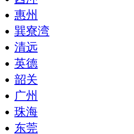
惠州
巽寮湾
清远
英德
韶关
广州
珠海
东莞