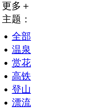
更多＋
主题：
全部
温泉
赏花
高铁
登山
漂流