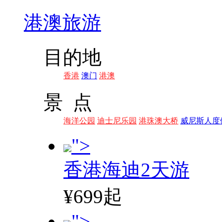
港澳旅游
目的地
香港
澳门
港澳
景 点
海洋公园
迪士尼乐园
港珠澳大桥
威尼斯人度
">
香港海迪2天游
¥699起
">