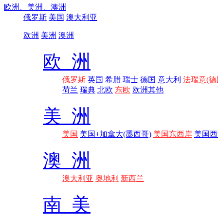
欧洲、
美洲、
澳洲
俄罗斯
美国
澳大利亚
欧洲
美洲
澳洲
欧 洲
俄罗斯
英国
希腊
瑞士
德国
意大利
法瑞意(德
荷兰
瑞典
北欧
东欧
欧洲其他
美 洲
美国
美国+加拿大(墨西哥)
美国东西岸
美国西
澳 洲
澳大利亚
奥地利
新西兰
南 美