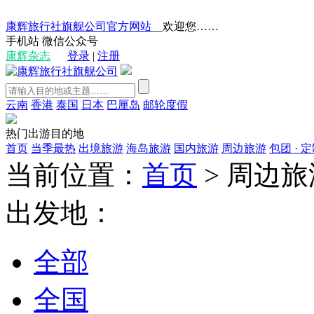
康辉旅行社旗舰公司官方网站
__欢迎您……
手机站
微信公众号
康辉杂志
登录
|
注册
云南
香港
泰国
日本
巴厘岛
邮轮度假
热门出游目的地
首页
当季最热
出境旅游
海岛旅游
国内旅游
周边旅游
包团 · 
当前位置：
首页
>
周边旅
出发地：
全部
全国