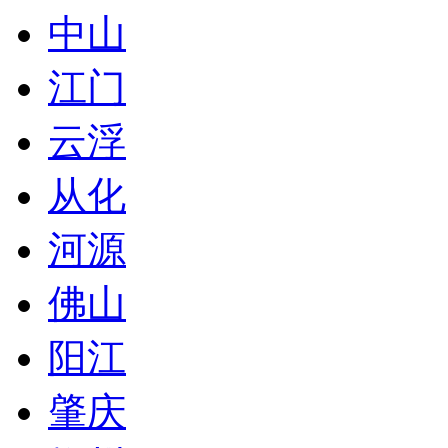
中山
江门
云浮
从化
河源
佛山
阳江
肇庆