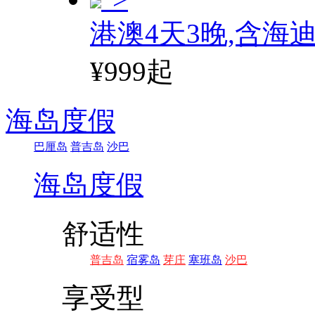
港澳4天3晚,含海
¥999起
海岛度假
巴厘岛
普吉岛
沙巴
海岛度假
舒适性
普吉岛
宿雾岛
芽庄
塞班岛
沙巴
享受型