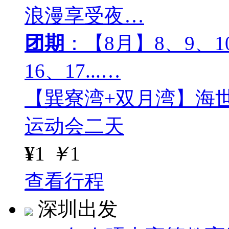
浪漫享受夜…
团期
：【8月】8、9、10
16、17...…
【巽寮湾+双月湾】海
运动会二天
¥
1
￥
1
查看行程
深圳出发