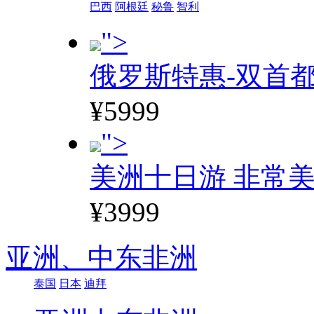
巴西
阿根廷
秘鲁
智利
">
俄罗斯特惠-双首
¥5999
">
美洲十日游 非常美
¥3999
亚洲、
中东非洲
泰国
日本
迪拜