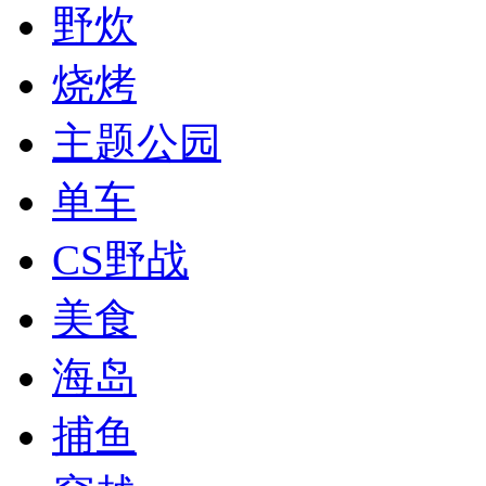
野炊
烧烤
主题公园
单车
CS野战
美食
海岛
捕鱼