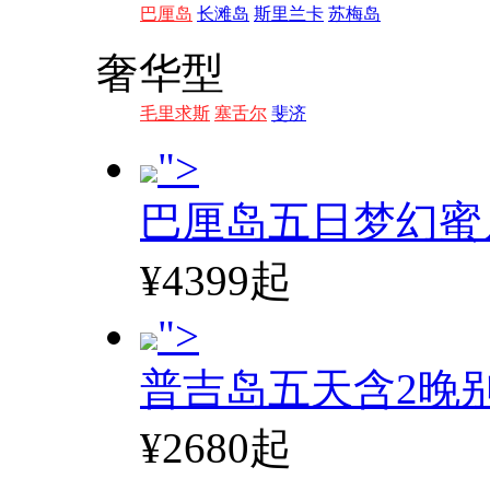
巴厘岛
长滩岛
斯里兰卡
苏梅岛
奢华型
毛里求斯
塞舌尔
斐济
">
巴厘岛五日梦幻蜜
¥4399起
">
普吉岛五天含2晚
¥2680起