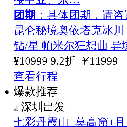
团期
：具体团期，请咨
昆仑秘境奥依塔克冰川 ·
钻/星 帕米尔狂想曲 异域喀
¥
10999
9.2折
￥
11999
查看行程
爆款推荐
深圳出发
七彩丹霞山+莫高窟+月