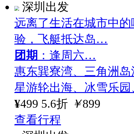
深圳出发
远离了生活在城市中的
验，飞艇抵达岛…
团期
：逢周六…
惠东巽寮湾、三角洲岛
星游轮出海、冰雪乐园
¥
499
5.6折
￥
899
查看行程