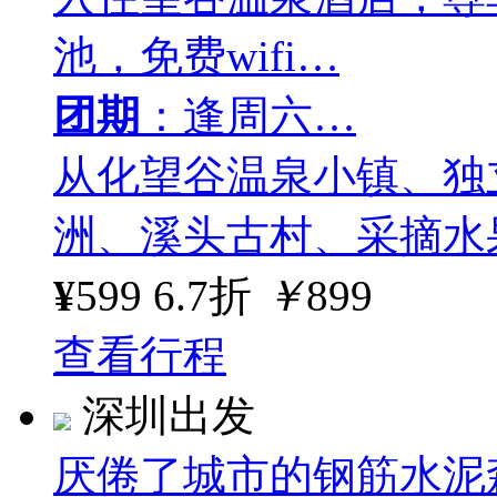
池，免费wifi…
团期
：逢周六…
从化望谷温泉小镇、独
洲、溪头古村、采摘水
¥
599
6.7折
￥
899
查看行程
深圳出发
厌倦了城市的钢筋水泥