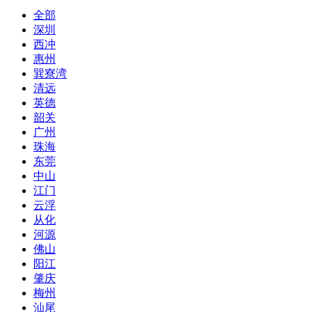
全部
深圳
西冲
惠州
巽寮湾
清远
英德
韶关
广州
珠海
东莞
中山
江门
云浮
从化
河源
佛山
阳江
肇庆
梅州
汕尾