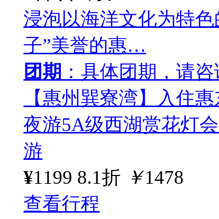
浸泡以海洋文化为特色
子”美誉的惠…
团期
：具体团期，请咨
【惠州巽寮湾】入住惠
夜游5A级西湖赏花灯
游
¥
1199
8.1折
￥
1478
查看行程