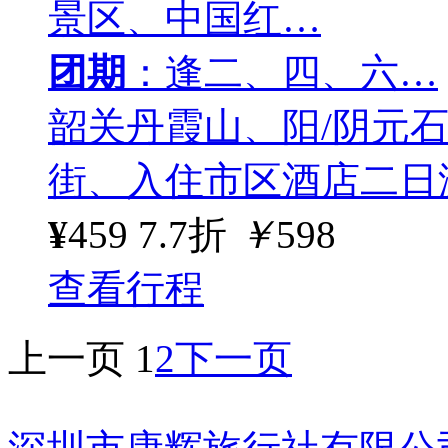
景区、中国红…
团期
：逢二、四、六…
韶关丹霞山、阳/阴元
街、入住市区酒店二日
¥
459
7.7折
￥
598
查看行程
上一页
1
2
下一页