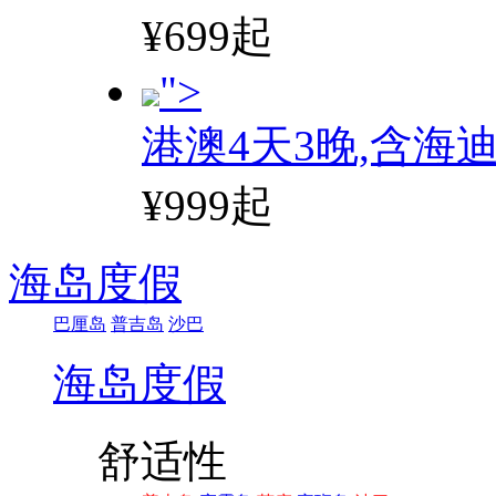
¥699起
">
港澳4天3晚,含海
¥999起
海岛度假
巴厘岛
普吉岛
沙巴
海岛度假
舒适性