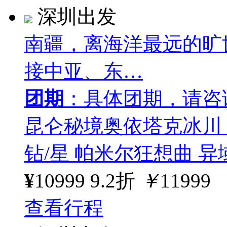
深圳出发
南疆，离海洋最远的旷
接中亚、东…
团期
：具体团期，请咨
昆仑秘境奥依塔克冰川 ·
钻/星 帕米尔狂想曲 异域喀
¥
10999
9.2折
￥
11999
查看行程