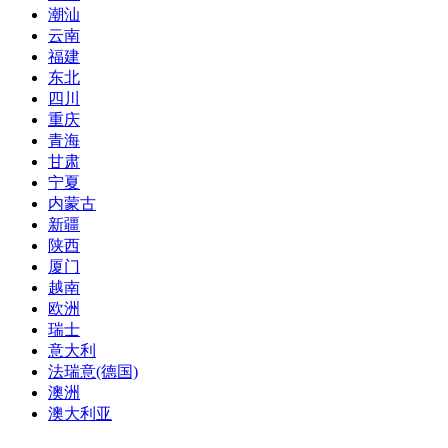
潮汕
云南
福建
东北
四川
重庆
青海
甘肃
宁夏
内蒙古
新疆
陕西
厦门
越南
欧洲
瑞士
意大利
法瑞意(德国)
澳洲
澳大利亚