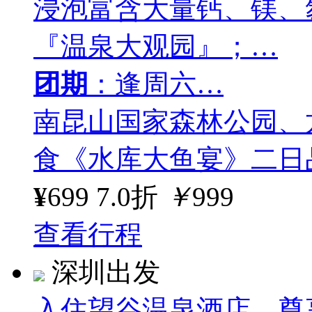
浸泡富含大量钙、镁、
『温泉大观园』；…
团期
：逢周六…
南昆山国家森林公园、
食《水库大鱼宴》二日
¥
699
7.0折
￥
999
查看行程
深圳出发
入住望谷温泉酒店，尊