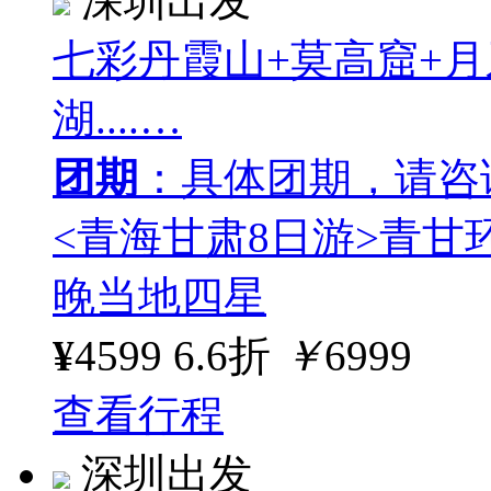
深圳出发
七彩丹霞山+莫高窟+月
湖....…
团期
：具体团期，请咨
<青海甘肃8日游>青甘
晚当地四星
¥
4599
6.6折
￥
6999
查看行程
深圳出发