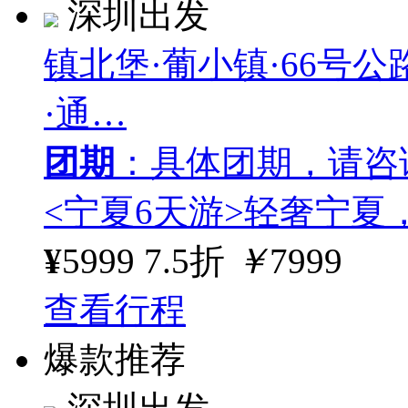
深圳出发
镇北堡·葡小镇·66号公
·通…
团期
：具体团期，请咨
<宁夏6天游>轻奢宁夏
¥
5999
7.5折
￥
7999
查看行程
爆款推荐