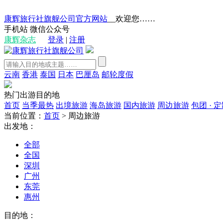
康辉旅行社旗舰公司官方网站
__欢迎您……
手机站
微信公众号
康辉杂志
登录
|
注册
云南
香港
泰国
日本
巴厘岛
邮轮度假
热门出游目的地
首页
当季最热
出境旅游
海岛旅游
国内旅游
周边旅游
包团 · 
当前位置：
首页
>
周边旅游
出发地：
全部
全国
深圳
广州
东莞
惠州
目的地：