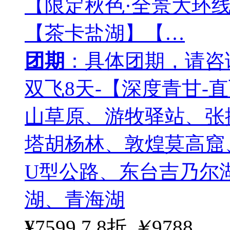
【限定秋色·全景大环
【茶卡盐湖】【…
团期
：具体团期，请咨
双飞8天-【深度青甘-
山草原、游牧驿站、张
塔胡杨林、敦煌莫高窟
U型公路、东台吉乃尔
湖、青海湖
¥
7599
7.8折
￥
9788