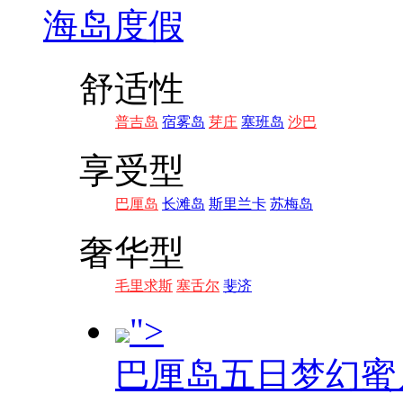
海岛度假
舒适性
普吉岛
宿雾岛
芽庄
塞班岛
沙巴
享受型
巴厘岛
长滩岛
斯里兰卡
苏梅岛
奢华型
毛里求斯
塞舌尔
斐济
">
巴厘岛五日梦幻蜜