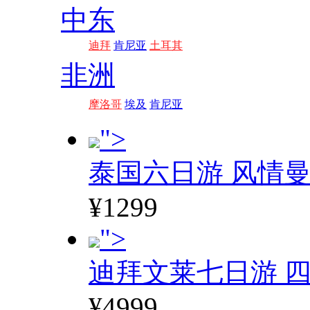
中东
迪拜
肯尼亚
土耳其
非洲
摩洛哥
埃及
肯尼亚
">
泰国六日游 风情
¥1299
">
迪拜文莱七日游 四
¥4999