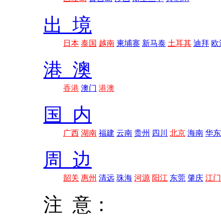
出 境
日本
泰国
越南
柬埔寨
新马泰
土耳其
迪拜
欧
港 澳
香港
澳门
港澳
国 内
广西
湖南
福建
云南
贵州
四川
北京
海南
华东
周 边
韶关
惠州
清远
珠海
河源
阳江
东莞
肇庆
江门
注 意：