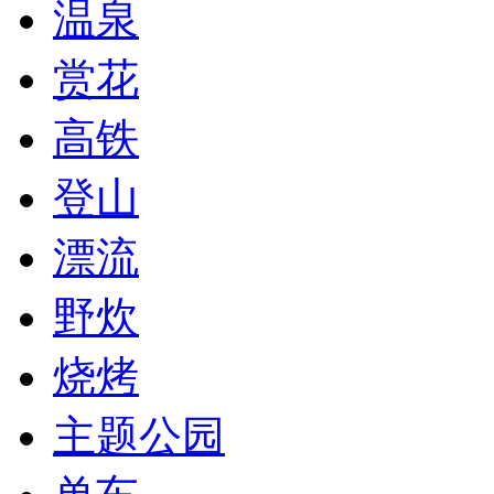
温泉
赏花
高铁
登山
漂流
野炊
烧烤
主题公园