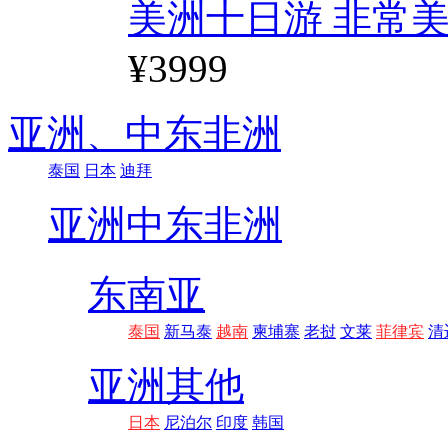
美洲十日游 非常美
¥3999
亚洲、
中东非洲
泰国
日本
迪拜
亚洲
中东非洲
东南亚
泰国
新马泰
越南
柬埔寨
老挝
文莱
菲律宾
清
亚洲其他
日本
尼泊尔
印度
韩国