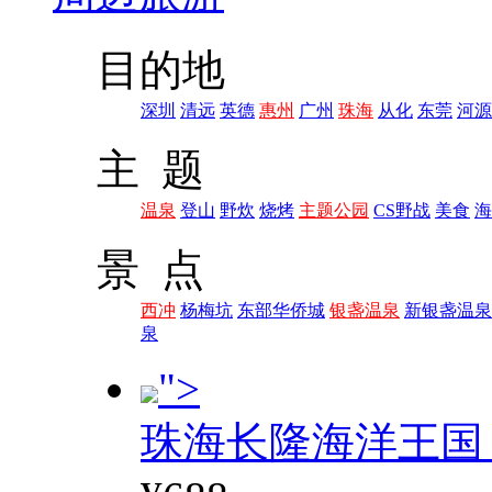
目的地
深圳
清远
英德
惠州
广州
珠海
从化
东莞
河源
主 题
温泉
登山
野炊
烧烤
主题公园
CS野战
美食
海
景 点
西冲
杨梅坑
东部华侨城
银盏温泉
新银盏温泉
泉
">
珠海长隆海洋王国