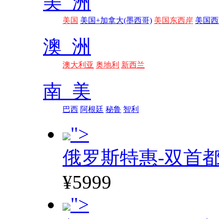
美 洲
美国
美国+加拿大(墨西哥)
美国东西岸
美国西
澳 洲
澳大利亚
奥地利
新西兰
南 美
巴西
阿根廷
秘鲁
智利
">
俄罗斯特惠-双首
¥5999
">