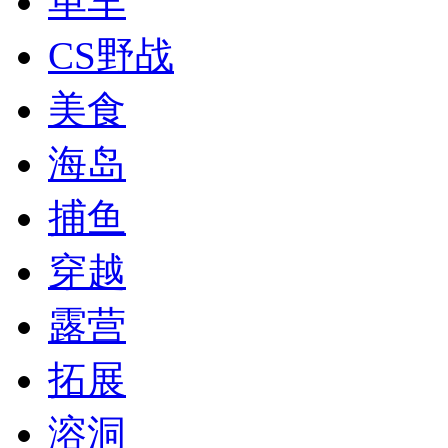
单车
CS野战
美食
海岛
捕鱼
穿越
露营
拓展
溶洞