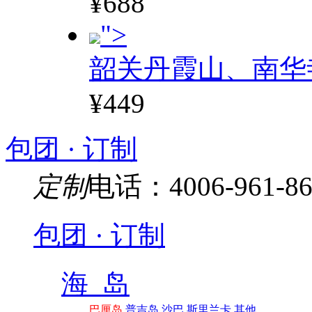
¥688
">
韶关丹霞山、南华
¥449
包团 · 订制
定制
电话：4006-961-86
包团 · 订制
海 岛
巴厘岛
普吉岛
沙巴
斯里兰卡
其他…