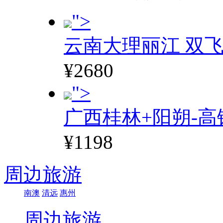
">
云南大理丽江 双飞
¥2680
">
广西桂林+阳朔-高
¥1198
周边旅游
南澳
清远
惠州
周边旅游