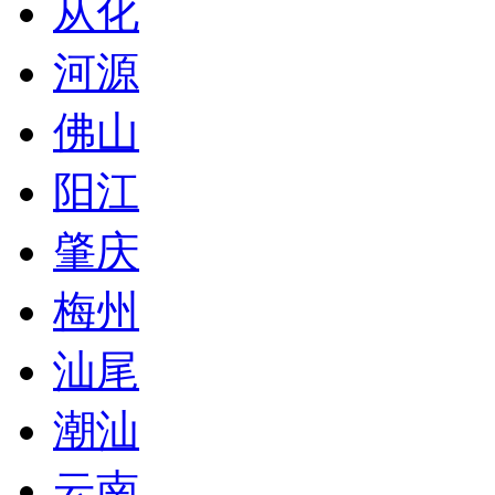
从化
河源
佛山
阳江
肇庆
梅州
汕尾
潮汕
云南