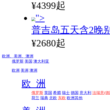
¥4399起
">
普吉岛五天含2晚
¥2680起
欧洲、
美洲、
澳洲
俄罗斯
美国
澳大利亚
欧洲
美洲
澳洲
欧 洲
俄罗斯
英国
希腊
瑞士
德国
意大利
法瑞意(德
荷兰
瑞典
北欧
东欧
欧洲其他