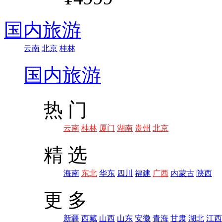
国内旅游
云南
北京
桂林
国内旅游
热 门
云南
桂林
厦门
湖南
贵州
北京
精 选
海南
东北
华东
四川
福建
广西
内蒙古
陕西
更 多
新疆
西藏
山西
山东
安徽
青海
甘肃
湖北
江西