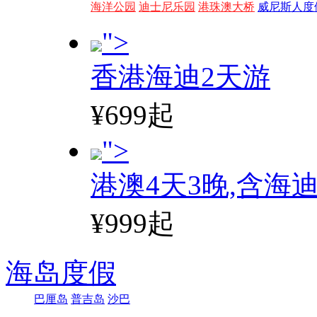
海洋公园
迪士尼乐园
港珠澳大桥
威尼斯人度
">
香港海迪2天游
¥699起
">
港澳4天3晚,含海
¥999起
海岛度假
巴厘岛
普吉岛
沙巴