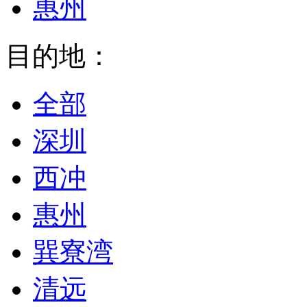
惠州
目的地：
全部
深圳
西冲
惠州
巽寮湾
清远