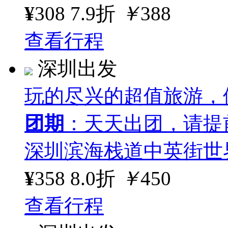
¥
308
7.9折
￥
388
查看行程
深圳出发
玩的尽兴的超值旅游，
团期
：天天出团，请提
深圳滨海栈道中英街世
¥
358
8.0折
￥
450
查看行程