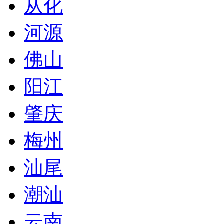
从化
河源
佛山
阳江
肇庆
梅州
汕尾
潮汕
云南