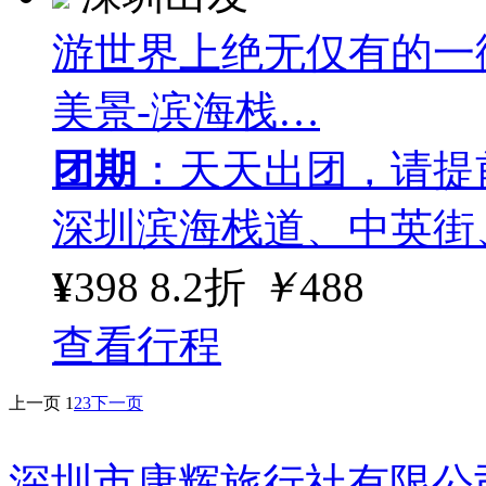
游世界上绝无仅有的一
美景-滨海栈…
团期
：天天出团，请提
深圳滨海栈道、中英街
¥
398
8.2折
￥
488
查看行程
上一页
1
2
3
下一页
深圳市康辉旅行社有限公