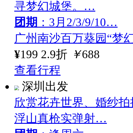
寻梦幻城堡。…
团期
：3月2/3/9/10…
广州南沙百万葵园“梦
¥
199
2.9折
￥
688
查看行程
深圳出发
欣赏花卉世界、婚纱拍
浮山真枪实弹射…