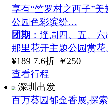
享有“竺罗村之西子”
公园色彩缤纷…
团期
：逢周四、五、六
那里花开主题公园赏花
¥
189
7.6折
￥
250
查看行程
深圳出发
百万葵园郁金香展,探