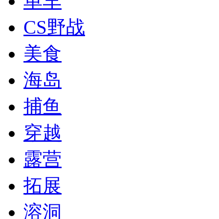
单车
CS野战
美食
海岛
捕鱼
穿越
露营
拓展
溶洞