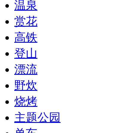
温泉
赏花
高铁
登山
漂流
野炊
烧烤
主题公园