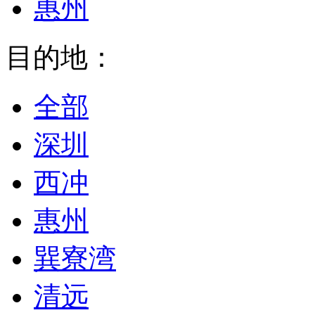
惠州
目的地：
全部
深圳
西冲
惠州
巽寮湾
清远