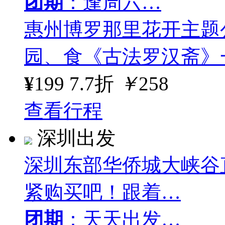
团期
：逢周六…
惠州博罗那里花开主题
园、食《古法罗汉斋》
¥
199
7.7折
￥
258
查看行程
深圳出发
深圳东部华侨城大峡谷
紧购买吧！跟着…
团期
：天天出发…