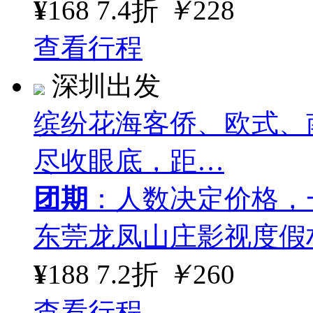
¥
168
7.4折
￥
228
查看行程
深圳出发
缤纷花海客侨、欧式、
尽收眼底，距…
团期
：人数决定价格，
东莞龙凤山庄影视度假
¥
188
7.2折
￥
260
查看行程