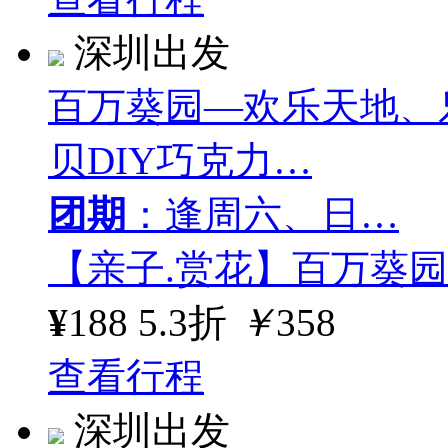
深圳出发
百万葵园—欢乐天地、
贝DIY巧克力…
团期
：逢周六、日…
【亲子.赏花】百万葵
¥
188
5.3折
￥
358
查看行程
深圳出发