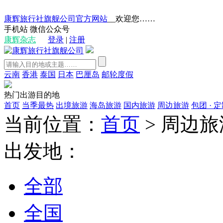
康辉旅行社旗舰公司官方网站
__欢迎您……
手机站
微信公众号
康辉杂志
登录
|
注册
云南
香港
泰国
日本
巴厘岛
邮轮度假
热门出游目的地
首页
当季最热
出境旅游
海岛旅游
国内旅游
周边旅游
包团 · 
当前位置：
首页
>
周边旅
出发地：
全部
全国