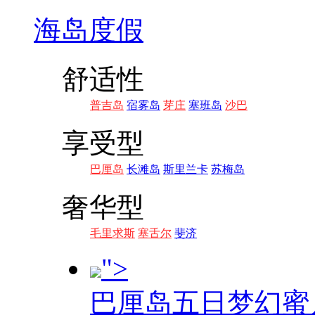
海岛度假
舒适性
普吉岛
宿雾岛
芽庄
塞班岛
沙巴
享受型
巴厘岛
长滩岛
斯里兰卡
苏梅岛
奢华型
毛里求斯
塞舌尔
斐济
">
巴厘岛五日梦幻蜜