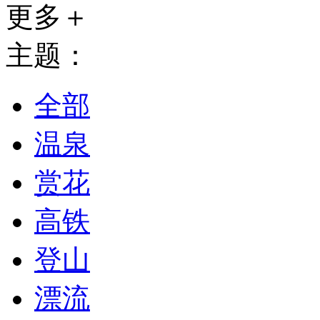
更多＋
主题：
全部
温泉
赏花
高铁
登山
漂流