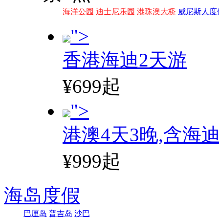
海洋公园
迪士尼乐园
港珠澳大桥
威尼斯人度
">
香港海迪2天游
¥699起
">
港澳4天3晚,含海
¥999起
海岛度假
巴厘岛
普吉岛
沙巴