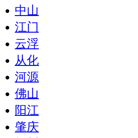
中山
江门
云浮
从化
河源
佛山
阳江
肇庆