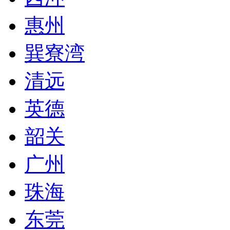
惠州
巽寮湾
清远
英德
韶关
广州
珠海
东莞