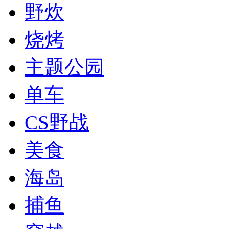
野炊
烧烤
主题公园
单车
CS野战
美食
海岛
捕鱼