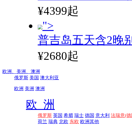
¥4399起
">
普吉岛五天含2晚
¥2680起
欧洲、
美洲、
澳洲
俄罗斯
美国
澳大利亚
欧洲
美洲
澳洲
欧 洲
俄罗斯
英国
希腊
瑞士
德国
意大利
法瑞意(德
荷兰
瑞典
北欧
东欧
欧洲其他