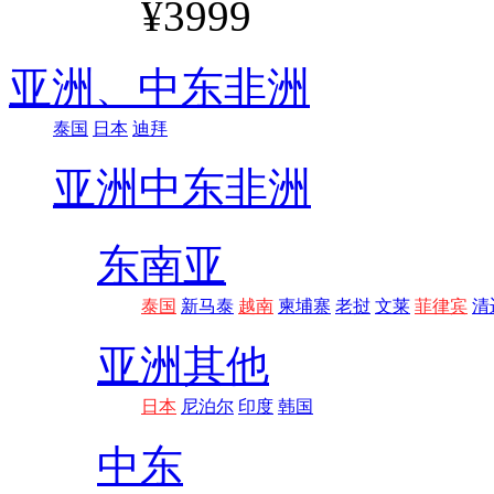
¥3999
亚洲、
中东非洲
泰国
日本
迪拜
亚洲
中东非洲
东南亚
泰国
新马泰
越南
柬埔寨
老挝
文莱
菲律宾
清
亚洲其他
日本
尼泊尔
印度
韩国
中东