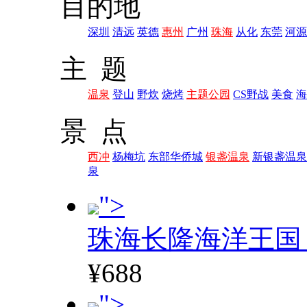
目的地
深圳
清远
英德
惠州
广州
珠海
从化
东莞
河源
主 题
温泉
登山
野炊
烧烤
主题公园
CS野战
美食
海
景 点
西冲
杨梅坑
东部华侨城
银盏温泉
新银盏温泉
泉
">
珠海长隆海洋王国
¥688
">