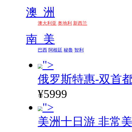
澳 洲
澳大利亚
奥地利
新西兰
南 美
巴西
阿根廷
秘鲁
智利
">
俄罗斯特惠-双首
¥5999
">
美洲十日游 非常美