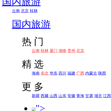
国内旅游
云南
北京
桂林
国内旅游
热 门
云南
桂林
厦门
湖南
贵州
北京
精 选
海南
东北
华东
四川
福建
广西
内蒙古
陕西
更 多
新疆
西藏
山西
山东
安徽
青海
甘肃
湖北
江西
">