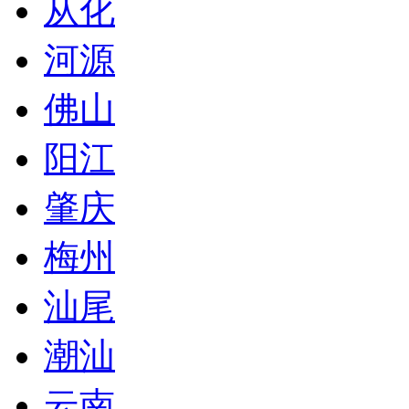
从化
河源
佛山
阳江
肇庆
梅州
汕尾
潮汕
云南