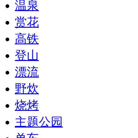
温泉
赏花
高铁
登山
漂流
野炊
烧烤
主题公园