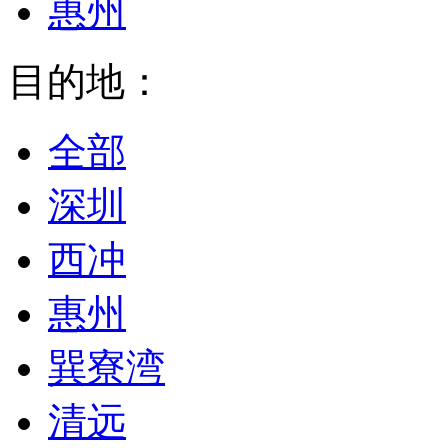
惠州
目的地：
全部
深圳
西冲
惠州
巽寮湾
清远