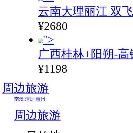
云南大理丽江 双飞
¥2680
">
广西桂林+阳朔-高
¥1198
周边旅游
南澳
清远
惠州
周边旅游