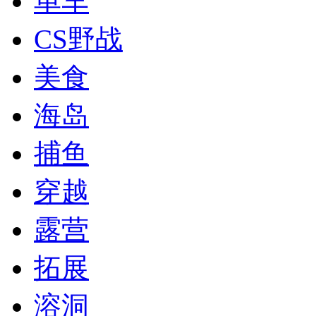
单车
CS野战
美食
海岛
捕鱼
穿越
露营
拓展
溶洞