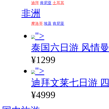
迪拜
肯尼亚
土耳其
非洲
摩洛哥
埃及
肯尼亚
">
泰国六日游 风情
¥1299
">
迪拜文莱七日游 四
¥4999