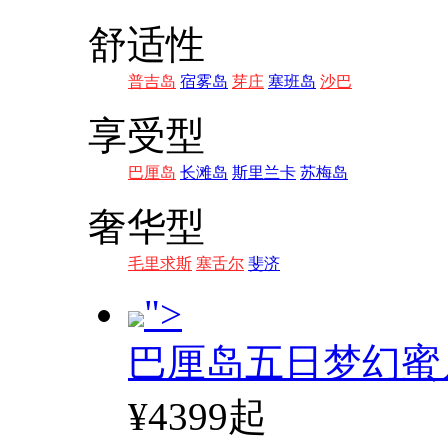
舒适性
普吉岛
宿雾岛
芽庄
塞班岛
沙巴
享受型
巴厘岛
长滩岛
斯里兰卡
苏梅岛
奢华型
毛里求斯
塞舌尔
斐济
">
巴厘岛五日梦幻蜜
¥4399起