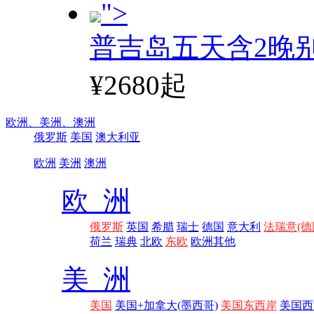
">
普吉岛五天含2晚
¥2680起
欧洲、
美洲、
澳洲
俄罗斯
美国
澳大利亚
欧洲
美洲
澳洲
欧 洲
俄罗斯
英国
希腊
瑞士
德国
意大利
法瑞意(德
荷兰
瑞典
北欧
东欧
欧洲其他
美 洲
美国
美国+加拿大(墨西哥)
美国东西岸
美国西