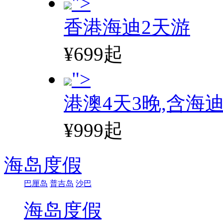
">
香港海迪2天游
¥699起
">
港澳4天3晚,含海
¥999起
海岛度假
巴厘岛
普吉岛
沙巴
海岛度假