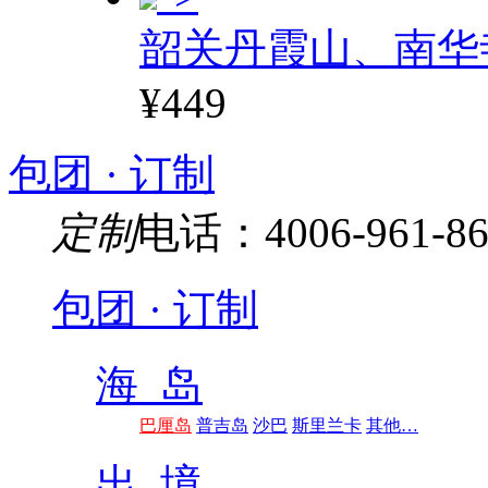
韶关丹霞山、南华
¥449
包团 · 订制
定制
电话：4006-961-86
包团 · 订制
海 岛
巴厘岛
普吉岛
沙巴
斯里兰卡
其他…
出 境