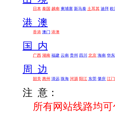
日本
泰国
越南
柬埔寨
新马泰
土耳其
迪拜
欧
港 澳
香港
澳门
港澳
国 内
广西
湖南
福建
云南
贵州
四川
北京
海南
华东
周 边
韶关
惠州
清远
珠海
河源
阳江
东莞
肇庆
江门
注 意：
所有网站线路均可