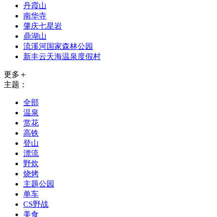
丹霞山
南华寺
肇庆七星岩
鼎湖山
流溪河国家森林公园
新丰云天海温泉度假村
更多＋
主题：
全部
温泉
赏花
高铁
登山
漂流
野炊
烧烤
主题公园
单车
CS野战
美食