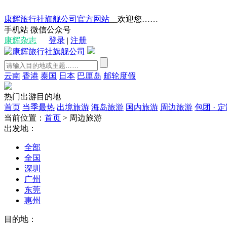
康辉旅行社旗舰公司官方网站
__欢迎您……
手机站
微信公众号
康辉杂志
登录
|
注册
云南
香港
泰国
日本
巴厘岛
邮轮度假
热门出游目的地
首页
当季最热
出境旅游
海岛旅游
国内旅游
周边旅游
包团 · 
当前位置：
首页
>
周边旅游
出发地：
全部
全国
深圳
广州
东莞
惠州
目的地：