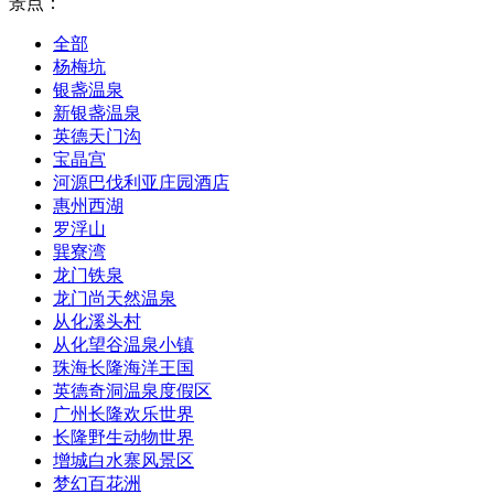
景点：
全部
杨梅坑
银盏温泉
新银盏温泉
英德天门沟
宝晶宫
河源巴伐利亚庄园酒店
惠州西湖
罗浮山
巽寮湾
龙门铁泉
龙门尚天然温泉
从化溪头村
从化望谷温泉小镇
珠海长隆海洋王国
英德奇洞温泉度假区
广州长隆欢乐世界
长隆野生动物世界
增城白水寨风景区
梦幻百花洲