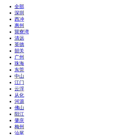
全部
深圳
西冲
惠州
巽寮湾
清远
英德
韶关
广州
珠海
东莞
中山
江门
云浮
从化
河源
佛山
阳江
肇庆
梅州
汕尾