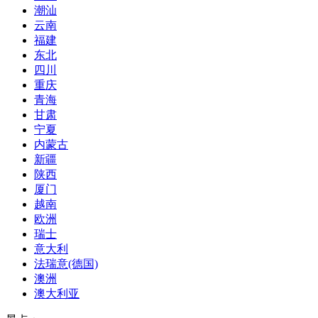
潮汕
云南
福建
东北
四川
重庆
青海
甘肃
宁夏
内蒙古
新疆
陕西
厦门
越南
欧洲
瑞士
意大利
法瑞意(德国)
澳洲
澳大利亚