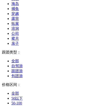
海岛
捕鱼
穿越
露营
拓展
溶洞
公司
蜜月
亲子
跟团类型：
全部
自驾游
跟团游
包团游
价格区间：
全部
50以下
50-100