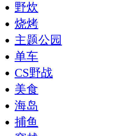
野炊
烧烤
主题公园
单车
CS野战
美食
海岛
捕鱼