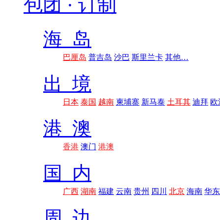
包团 · 订制
海 岛
巴厘岛
普吉岛
沙巴
斯里兰卡
其他…
出 境
日本
泰国
越南
柬埔寨
新马泰
土耳其
迪拜
欧
港 澳
香港
澳门
港澳
国 内
广西
湖南
福建
云南
贵州
四川
北京
海南
华东
周 边