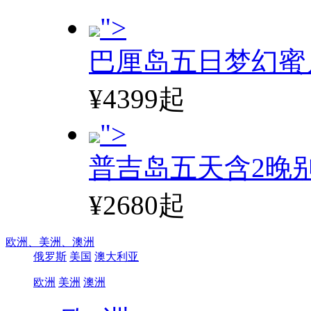
">
巴厘岛五日梦幻蜜
¥4399起
">
普吉岛五天含2晚
¥2680起
欧洲、
美洲、
澳洲
俄罗斯
美国
澳大利亚
欧洲
美洲
澳洲