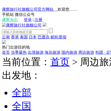
康辉旅行社旗舰公司官方网站
__欢迎您……
手机站
微信公众号
康辉杂志
登录
|
注册
云南
香港
泰国
日本
巴厘岛
邮轮度假
热门出游目的地
首页
当季最热
出境旅游
海岛旅游
国内旅游
周边旅游
包团 · 
当前位置：
首页
>
周边旅
出发地：
全部
全国