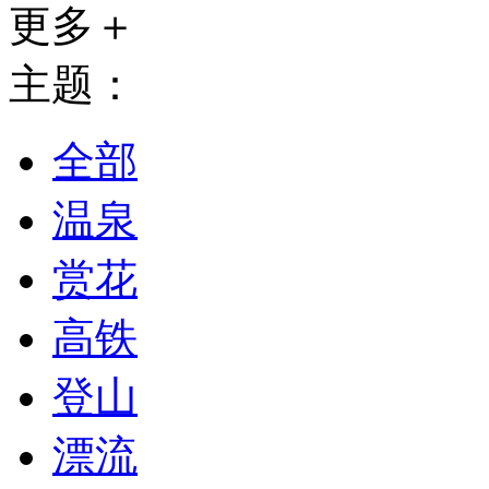
更多＋
主题：
全部
温泉
赏花
高铁
登山
漂流