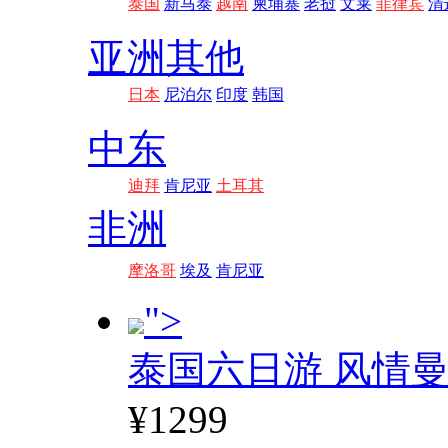
泰国
新马泰
越南
柬埔寨
老挝
文莱
菲律宾
清
亚洲其他
日本
尼泊尔
印度
韩国
中东
迪拜
肯尼亚
土耳其
非洲
摩洛哥
埃及
肯尼亚
">
泰国六日游 风情
¥1299