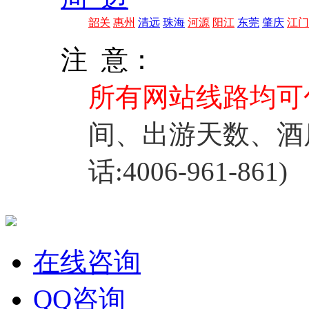
韶关
惠州
清远
珠海
河源
阳江
东莞
肇庆
江门
注 意：
所有网站线路均可
间、出游天数、酒
话:4006-961-861)
在线咨询
QQ咨询