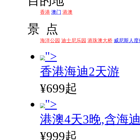
目的地
香港
澳门
港澳
景 点
海洋公园
迪士尼乐园
港珠澳大桥
威尼斯人度
">
香港海迪2天游
¥699起
">
港澳4天3晚,含海
¥999起