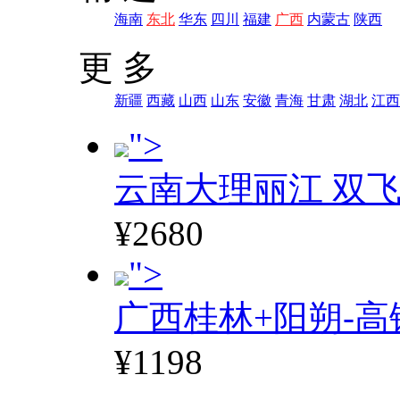
海南
东北
华东
四川
福建
广西
内蒙古
陕西
更 多
新疆
西藏
山西
山东
安徽
青海
甘肃
湖北
江西
">
云南大理丽江 双飞
¥2680
">
广西桂林+阳朔-高
¥1198