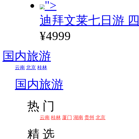
">
迪拜文莱七日游 四
¥4999
国内旅游
云南
北京
桂林
国内旅游
热 门
云南
桂林
厦门
湖南
贵州
北京
精 选