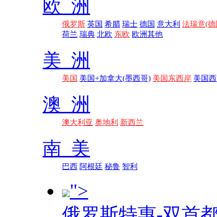
欧 洲
俄罗斯
英国
希腊
瑞士
德国
意大利
法瑞意(德
荷兰
瑞典
北欧
东欧
欧洲其他
美 洲
美国
美国+加拿大(墨西哥)
美国东西岸
美国西
澳 洲
澳大利亚
奥地利
新西兰
南 美
巴西
阿根廷
秘鲁
智利
">
俄罗斯特惠-双首