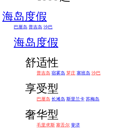
海岛度假
巴厘岛
普吉岛
沙巴
海岛度假
舒适性
普吉岛
宿雾岛
芽庄
塞班岛
沙巴
享受型
巴厘岛
长滩岛
斯里兰卡
苏梅岛
奢华型
毛里求斯
塞舌尔
斐济