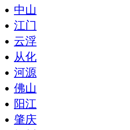
中山
江门
云浮
从化
河源
佛山
阳江
肇庆