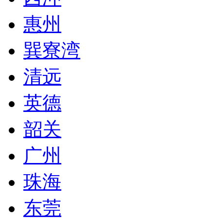
惠州
巽寮湾
清远
英德
韶关
广州
珠海
东莞