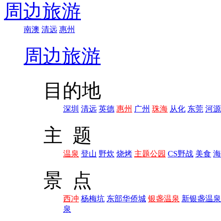
周边旅游
南澳
清远
惠州
周边旅游
目的地
深圳
清远
英德
惠州
广州
珠海
从化
东莞
河源
主 题
温泉
登山
野炊
烧烤
主题公园
CS野战
美食
海
景 点
西冲
杨梅坑
东部华侨城
银盏温泉
新银盏温泉
泉