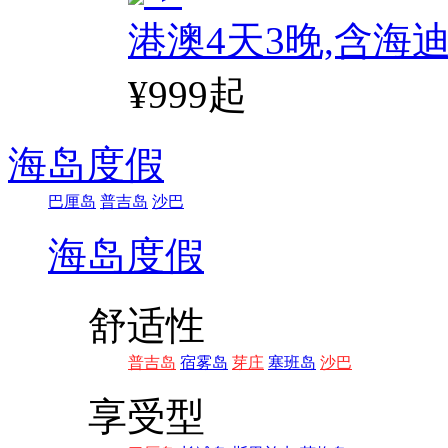
港澳4天3晚,含海
¥999起
海岛度假
巴厘岛
普吉岛
沙巴
海岛度假
舒适性
普吉岛
宿雾岛
芽庄
塞班岛
沙巴
享受型