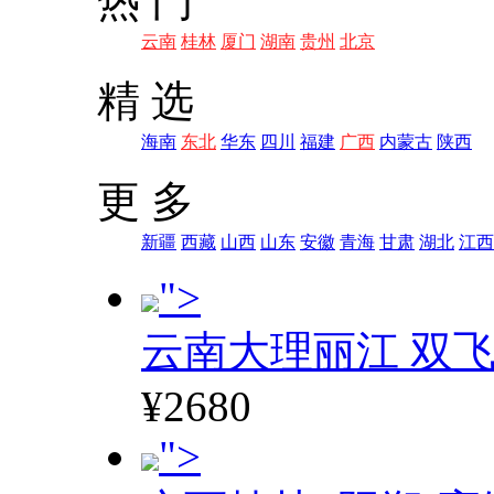
热 门
云南
桂林
厦门
湖南
贵州
北京
精 选
海南
东北
华东
四川
福建
广西
内蒙古
陕西
更 多
新疆
西藏
山西
山东
安徽
青海
甘肃
湖北
江西
">
云南大理丽江 双飞
¥2680
">