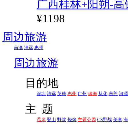
广西桂林+阳朔-高
¥1198
周边旅游
南澳
清远
惠州
周边旅游
目的地
深圳
清远
英德
惠州
广州
珠海
从化
东莞
河源
主 题
温泉
登山
野炊
烧烤
主题公园
CS野战
美食
海