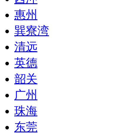
惠州
巽寮湾
清远
英德
韶关
广州
珠海
东莞