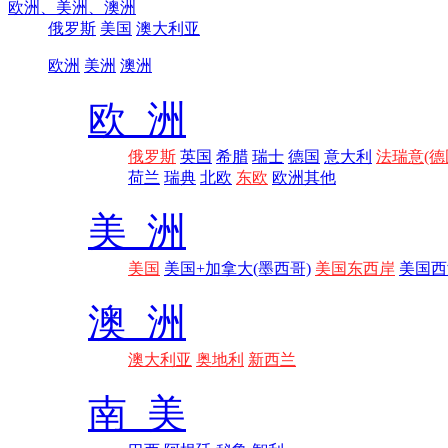
欧洲、
美洲、
澳洲
俄罗斯
美国
澳大利亚
欧洲
美洲
澳洲
欧 洲
俄罗斯
英国
希腊
瑞士
德国
意大利
法瑞意(德
荷兰
瑞典
北欧
东欧
欧洲其他
美 洲
美国
美国+加拿大(墨西哥)
美国东西岸
美国西
澳 洲
澳大利亚
奥地利
新西兰
南 美