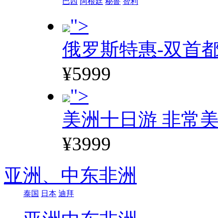
巴西
阿根廷
秘鲁
智利
">
俄罗斯特惠-双首
¥5999
">
美洲十日游 非常美
¥3999
亚洲、
中东非洲
泰国
日本
迪拜