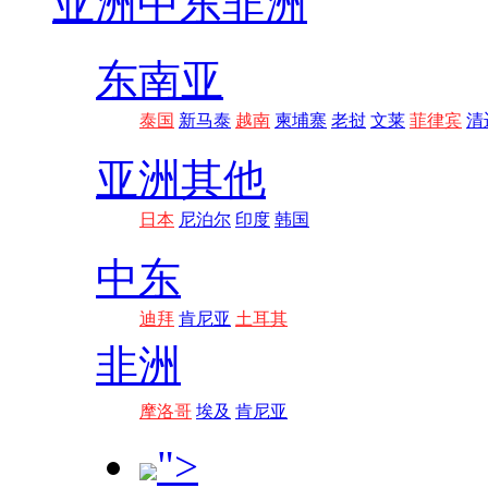
亚洲
中东非洲
东南亚
泰国
新马泰
越南
柬埔寨
老挝
文莱
菲律宾
清
亚洲其他
日本
尼泊尔
印度
韩国
中东
迪拜
肯尼亚
土耳其
非洲
摩洛哥
埃及
肯尼亚
">