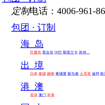
定制
电话：4006-961-86
包团 · 订制
海 岛
巴厘岛
普吉岛
沙巴
斯里兰卡
其他…
出 境
日本
泰国
越南
柬埔寨
新马泰
土耳其
迪拜
欧
港 澳
香港
澳门
港澳