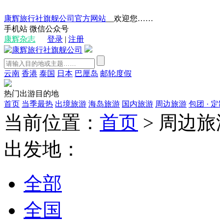
康辉旅行社旗舰公司官方网站
__欢迎您……
手机站
微信公众号
康辉杂志
登录
|
注册
云南
香港
泰国
日本
巴厘岛
邮轮度假
热门出游目的地
首页
当季最热
出境旅游
海岛旅游
国内旅游
周边旅游
包团 · 
当前位置：
首页
>
周边旅
出发地：
全部
全国