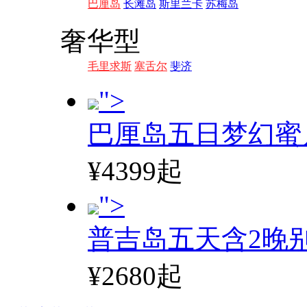
巴厘岛
长滩岛
斯里兰卡
苏梅岛
奢华型
毛里求斯
塞舌尔
斐济
">
巴厘岛五日梦幻蜜
¥4399起
">
普吉岛五天含2晚
¥2680起