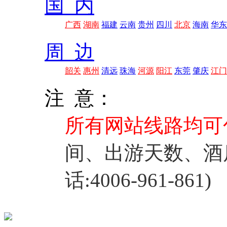
国 内
广西
湖南
福建
云南
贵州
四川
北京
海南
华东
周 边
韶关
惠州
清远
珠海
河源
阳江
东莞
肇庆
江门
注 意：
所有网站线路均可
间、出游天数、酒
话:4006-961-861)