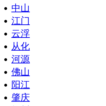
中山
江门
云浮
从化
河源
佛山
阳江
肇庆