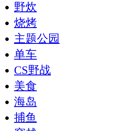
野炊
烧烤
主题公园
单车
CS野战
美食
海岛
捕鱼