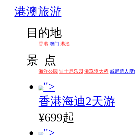
港澳旅游
目的地
香港
澳门
港澳
景 点
海洋公园
迪士尼乐园
港珠澳大桥
威尼斯人度
">
香港海迪2天游
¥699起
">