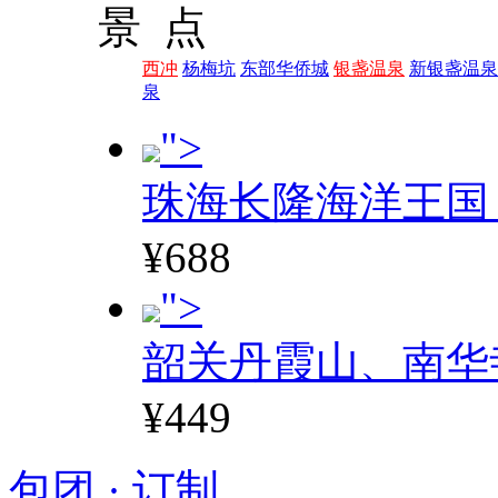
景 点
西冲
杨梅坑
东部华侨城
银盏温泉
新银盏温泉
泉
">
珠海长隆海洋王国
¥688
">
韶关丹霞山、南华
¥449
包团 · 订制