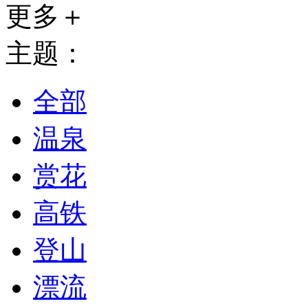
更多＋
主题：
全部
温泉
赏花
高铁
登山
漂流