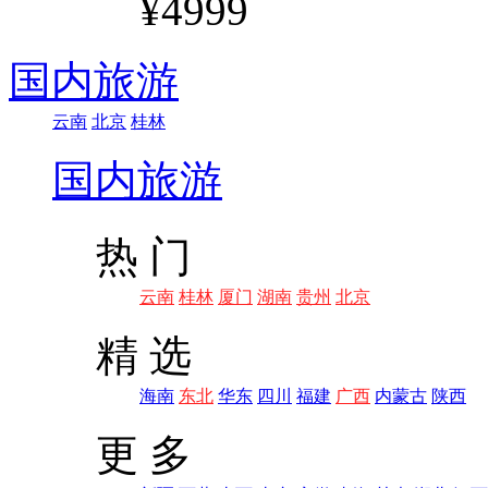
¥4999
国内旅游
云南
北京
桂林
国内旅游
热 门
云南
桂林
厦门
湖南
贵州
北京
精 选
海南
东北
华东
四川
福建
广西
内蒙古
陕西
更 多