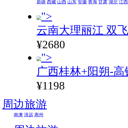
新疆
西藏
山西
山东
安徽
青海
甘肃
湖北
江西
">
云南大理丽江 双飞
¥2680
">
广西桂林+阳朔-高
¥1198
周边旅游
南澳
清远
惠州