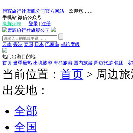
康辉旅行社旗舰公司官方网站
__欢迎您……
手机站
微信公众号
康辉杂志
登录
|
注册
云南
香港
泰国
日本
巴厘岛
邮轮度假
热门出游目的地
首页
当季最热
出境旅游
海岛旅游
国内旅游
周边旅游
包团 · 
当前位置：
首页
>
周边旅
出发地：
全部
全国