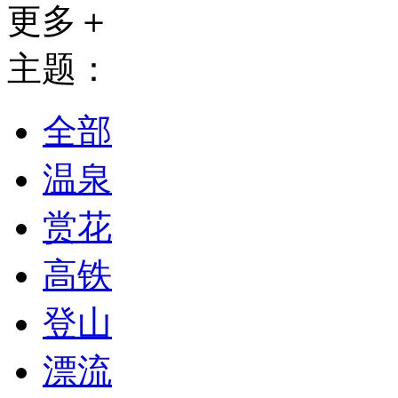
更多＋
主题：
全部
温泉
赏花
高铁
登山
漂流