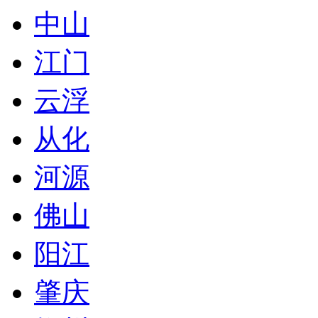
中山
江门
云浮
从化
河源
佛山
阳江
肇庆