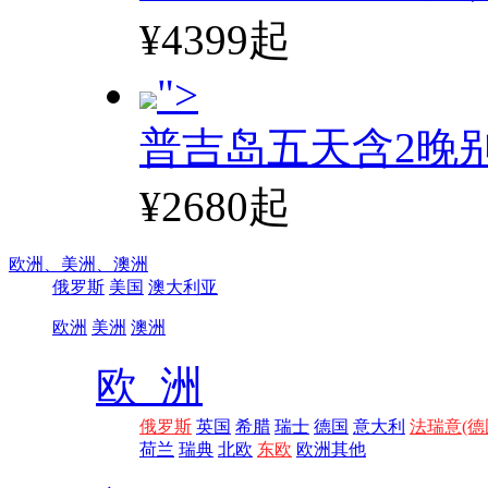
¥4399起
">
普吉岛五天含2晚
¥2680起
欧洲、
美洲、
澳洲
俄罗斯
美国
澳大利亚
欧洲
美洲
澳洲
欧 洲
俄罗斯
英国
希腊
瑞士
德国
意大利
法瑞意(德
荷兰
瑞典
北欧
东欧
欧洲其他