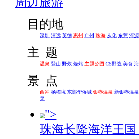
周边旅游
目的地
深圳
清远
英德
惠州
广州
珠海
从化
东莞
河源
主 题
温泉
登山
野炊
烧烤
主题公园
CS野战
美食
海
景 点
西冲
杨梅坑
东部华侨城
银盏温泉
新银盏温泉
泉
">
珠海长隆海洋王国