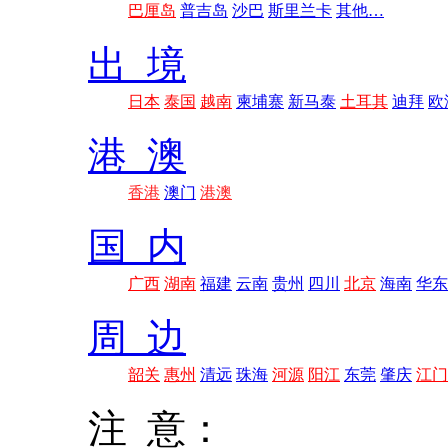
巴厘岛
普吉岛
沙巴
斯里兰卡
其他…
出 境
日本
泰国
越南
柬埔寨
新马泰
土耳其
迪拜
欧
港 澳
香港
澳门
港澳
国 内
广西
湖南
福建
云南
贵州
四川
北京
海南
华东
周 边
韶关
惠州
清远
珠海
河源
阳江
东莞
肇庆
江门
注 意：