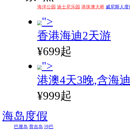
海洋公园
迪士尼乐园
港珠澳大桥
威尼斯人度
">
香港海迪2天游
¥699起
">
港澳4天3晚,含海
¥999起
海岛度假
巴厘岛
普吉岛
沙巴