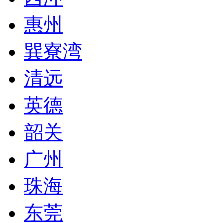
惠州
巽寮湾
清远
英德
韶关
广州
珠海
东莞