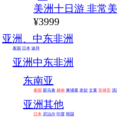
美洲十日游 非常美
¥3999
亚洲、
中东非洲
泰国
日本
迪拜
亚洲
中东非洲
东南亚
泰国
新马泰
越南
柬埔寨
老挝
文莱
菲律宾
清
亚洲其他
日本
尼泊尔
印度
韩国