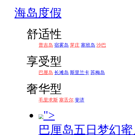
海岛度假
舒适性
普吉岛
宿雾岛
芽庄
塞班岛
沙巴
享受型
巴厘岛
长滩岛
斯里兰卡
苏梅岛
奢华型
毛里求斯
塞舌尔
斐济
">
巴厘岛五日梦幻蜜