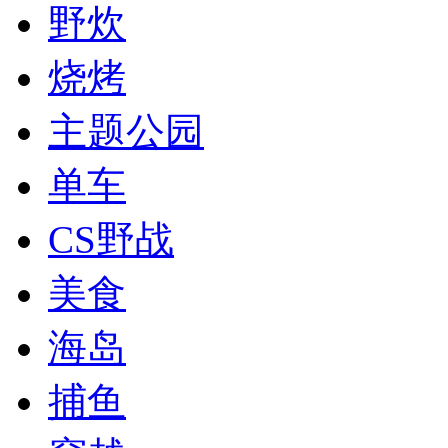
野炊
烧烤
主题公园
单车
CS野战
美食
海岛
捕鱼