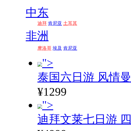
中东
迪拜
肯尼亚
土耳其
非洲
摩洛哥
埃及
肯尼亚
">
泰国六日游 风情
¥1299
">
迪拜文莱七日游 四