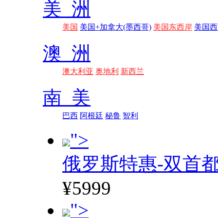
美 洲
美国
美国+加拿大(墨西哥)
美国东西岸
美国西
澳 洲
澳大利亚
奥地利
新西兰
南 美
巴西
阿根廷
秘鲁
智利
">
俄罗斯特惠-双首
¥5999
">