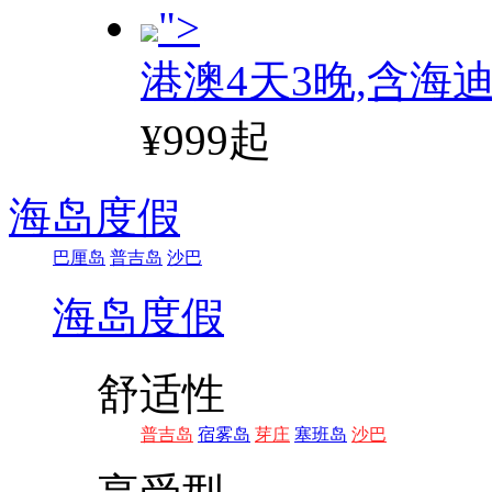
">
港澳4天3晚,含海
¥999起
海岛度假
巴厘岛
普吉岛
沙巴
海岛度假
舒适性
普吉岛
宿雾岛
芽庄
塞班岛
沙巴