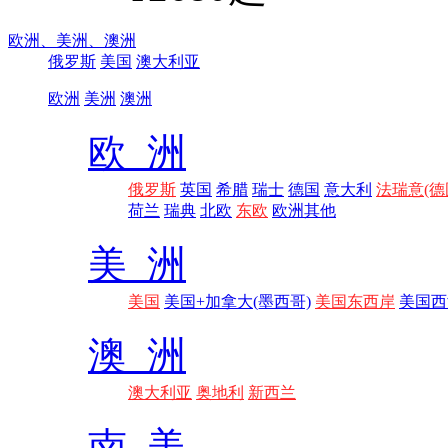
欧洲、
美洲、
澳洲
俄罗斯
美国
澳大利亚
欧洲
美洲
澳洲
欧 洲
俄罗斯
英国
希腊
瑞士
德国
意大利
法瑞意(德
荷兰
瑞典
北欧
东欧
欧洲其他
美 洲
美国
美国+加拿大(墨西哥)
美国东西岸
美国西
澳 洲
澳大利亚
奥地利
新西兰
南 美