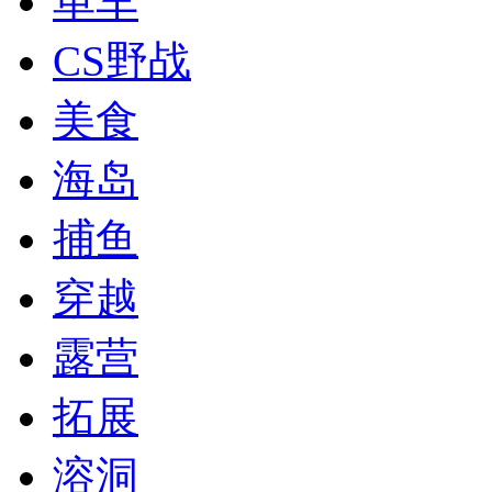
单车
CS野战
美食
海岛
捕鱼
穿越
露营
拓展
溶洞