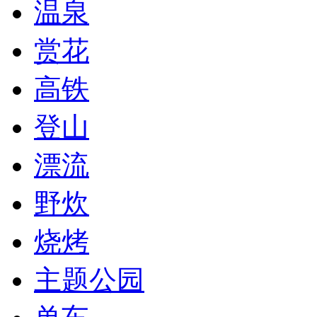
温泉
赏花
高铁
登山
漂流
野炊
烧烤
主题公园