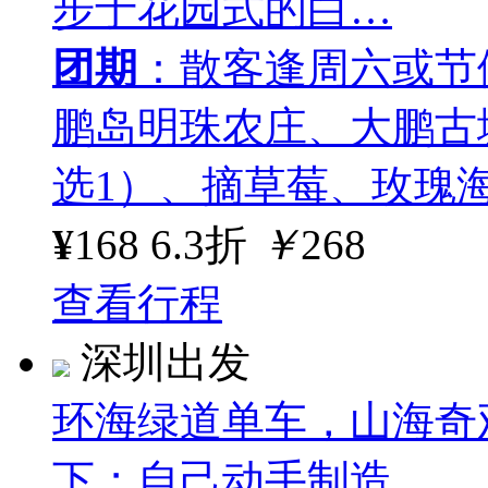
步于花园式的白…
团期
：散客逢周六或节
鹏岛明珠农庄、大鹏古
选1）、摘草莓、玫瑰
¥
168
6.3折
￥
268
查看行程
深圳出发
环海绿道单车，山海奇
下；自己动手制造…