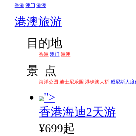
香港
澳门
港澳
港澳旅游
目的地
香港
澳门
港澳
景 点
海洋公园
迪士尼乐园
港珠澳大桥
威尼斯人度
">
香港海迪2天游
¥699起