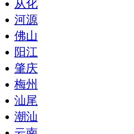
从化
河源
佛山
阳江
肇庆
梅州
汕尾
潮汕
云南