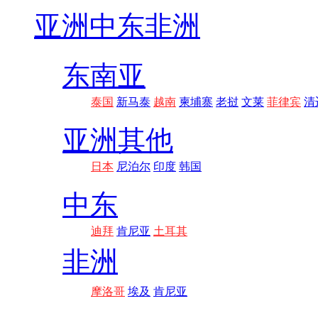
亚洲
中东非洲
东南亚
泰国
新马泰
越南
柬埔寨
老挝
文莱
菲律宾
清
亚洲其他
日本
尼泊尔
印度
韩国
中东
迪拜
肯尼亚
土耳其
非洲
摩洛哥
埃及
肯尼亚