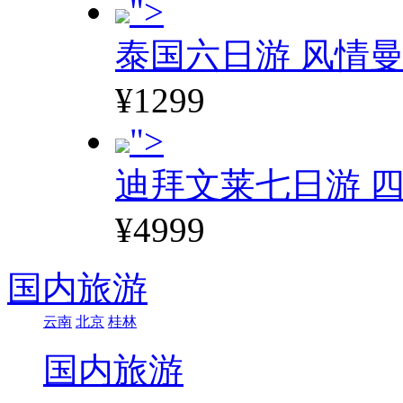
">
泰国六日游 风情
¥1299
">
迪拜文莱七日游 四
¥4999
国内旅游
云南
北京
桂林
国内旅游