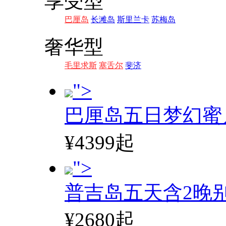
享受型
巴厘岛
长滩岛
斯里兰卡
苏梅岛
奢华型
毛里求斯
塞舌尔
斐济
">
巴厘岛五日梦幻蜜
¥4399起
">
普吉岛五天含2晚
¥2680起