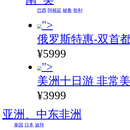
巴西
阿根廷
秘鲁
智利
">
俄罗斯特惠-双首
¥5999
">
美洲十日游 非常美
¥3999
亚洲、
中东非洲
泰国
日本
迪拜