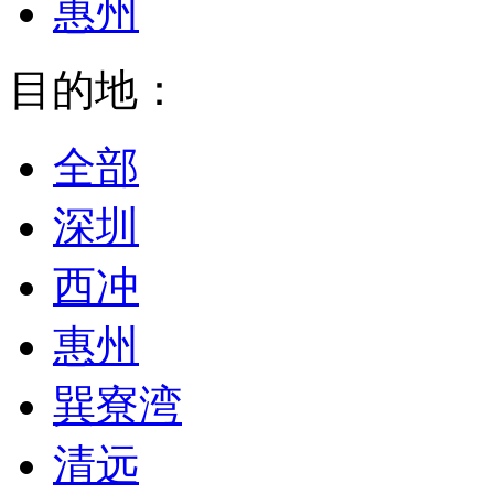
惠州
目的地：
全部
深圳
西冲
惠州
巽寮湾
清远