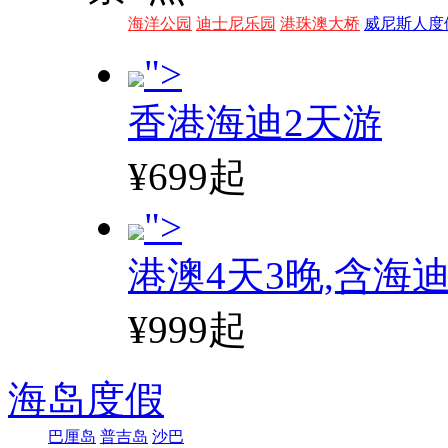
海洋公园
迪士尼乐园
港珠澳大桥
威尼斯人度
">
香港海迪2天游
¥699起
">
港澳4天3晚,含海
¥999起
海岛度假
巴厘岛
普吉岛
沙巴