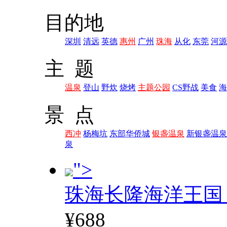
目的地
深圳
清远
英德
惠州
广州
珠海
从化
东莞
河源
主 题
温泉
登山
野炊
烧烤
主题公园
CS野战
美食
海
景 点
西冲
杨梅坑
东部华侨城
银盏温泉
新银盏温泉
泉
">
珠海长隆海洋王国
¥688