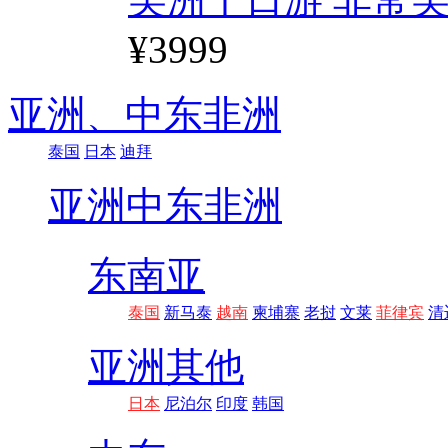
¥3999
亚洲、
中东非洲
泰国
日本
迪拜
亚洲
中东非洲
东南亚
泰国
新马泰
越南
柬埔寨
老挝
文莱
菲律宾
清
亚洲其他
日本
尼泊尔
印度
韩国