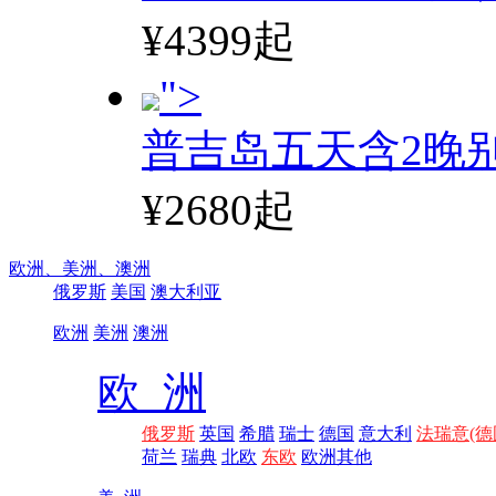
¥4399起
">
普吉岛五天含2晚
¥2680起
欧洲、
美洲、
澳洲
俄罗斯
美国
澳大利亚
欧洲
美洲
澳洲
欧 洲
俄罗斯
英国
希腊
瑞士
德国
意大利
法瑞意(德
荷兰
瑞典
北欧
东欧
欧洲其他