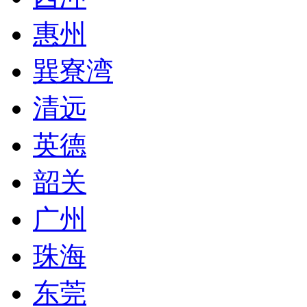
惠州
巽寮湾
清远
英德
韶关
广州
珠海
东莞