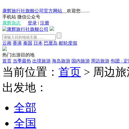
康辉旅行社旗舰公司官方网站
__欢迎您……
手机站
微信公众号
康辉杂志
登录
|
注册
云南
香港
泰国
日本
巴厘岛
邮轮度假
热门出游目的地
首页
当季最热
出境旅游
海岛旅游
国内旅游
周边旅游
包团 · 
当前位置：
首页
>
周边旅
出发地：
全部
全国