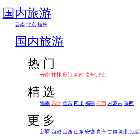
国内旅游
云南
北京
桂林
国内旅游
热 门
云南
桂林
厦门
湖南
贵州
北京
精 选
海南
东北
华东
四川
福建
广西
内蒙古
陕西
更 多
新疆
西藏
山西
山东
安徽
青海
甘肃
湖北
江西