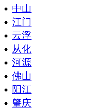
中山
江门
云浮
从化
河源
佛山
阳江
肇庆