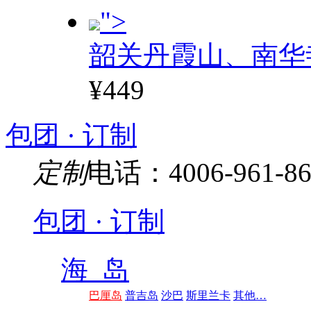
">
韶关丹霞山、南华
¥449
包团 · 订制
定制
电话：4006-961-86
包团 · 订制
海 岛
巴厘岛
普吉岛
沙巴
斯里兰卡
其他…