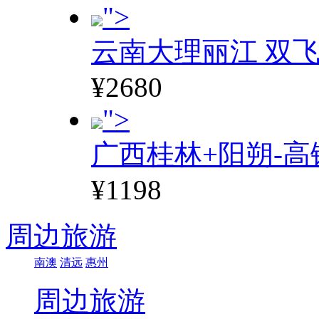
">
云南大理丽江 双飞
¥2680
">
广西桂林+阳朔-高
¥1198
周边旅游
南澳
清远
惠州
周边旅游