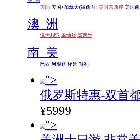
美 洲
美国
美国+加拿大(墨西哥)
美国东西岸
美国西
澳 洲
澳大利亚
奥地利
新西兰
南 美
巴西
阿根廷
秘鲁
智利
">
俄罗斯特惠-双首
¥5999
">
美洲十日游 非常美