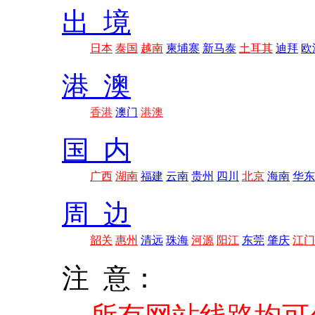
出 境
日本
泰国
越南
柬埔寨
新马泰
土耳其
迪拜
欧
港 澳
香港
澳门
港澳
国 内
广西
湖南
福建
云南
贵州
四川
北京
海南
华东
周 边
韶关
惠州
清远
珠海
河源
阳江
东莞
肇庆
江门
注 意：