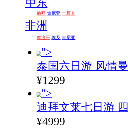
中东
迪拜
肯尼亚
土耳其
非洲
摩洛哥
埃及
肯尼亚
">
泰国六日游 风情
¥1299
">
迪拜文莱七日游 四
¥4999