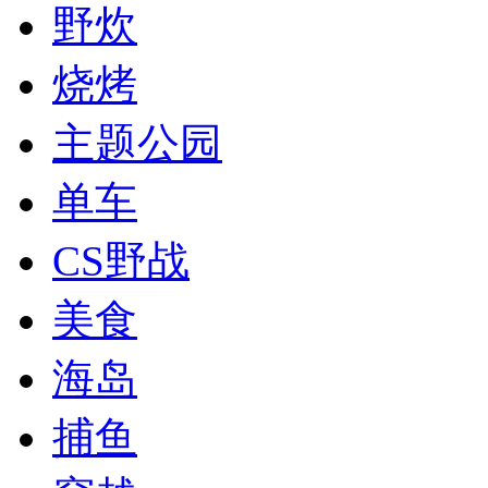
野炊
烧烤
主题公园
单车
CS野战
美食
海岛
捕鱼