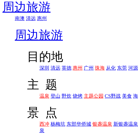
周边旅游
南澳
清远
惠州
周边旅游
目的地
深圳
清远
英德
惠州
广州
珠海
从化
东莞
河源
主 题
温泉
登山
野炊
烧烤
主题公园
CS野战
美食
海
景 点
西冲
杨梅坑
东部华侨城
银盏温泉
新银盏温泉
泉