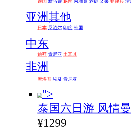
泰国
新马泰
越南
柬埔寨
老挝
文莱
菲律宾
清
亚洲其他
日本
尼泊尔
印度
韩国
中东
迪拜
肯尼亚
土耳其
非洲
摩洛哥
埃及
肯尼亚
">
泰国六日游 风情
¥1299