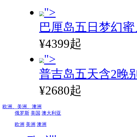
">
巴厘岛五日梦幻蜜
¥4399起
">
普吉岛五天含2晚
¥2680起
欧洲、
美洲、
澳洲
俄罗斯
美国
澳大利亚
欧洲
美洲
澳洲