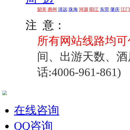
韶关
惠州
清远
珠海
河源
阳江
东莞
肇庆
江门
注 意：
所有网站线路均可
间、出游天数、酒
话:4006-961-861)
在线咨询
QQ咨询