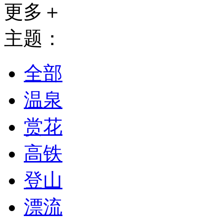
更多＋
主题：
全部
温泉
赏花
高铁
登山
漂流