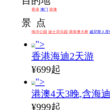
目的地
香港
澳门
港澳
景 点
海洋公园
迪士尼乐园
港珠澳大桥
威尼斯人度
">
香港海迪2天游
¥699起
">
港澳4天3晚,含海
¥999起