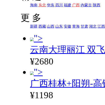
海南
东北
华东
四川
福建
广西
内蒙古
陕西
更 多
新疆
西藏
山西
山东
安徽
青海
甘肃
湖北
江西
">
云南大理丽江 双飞
¥2680
">
广西桂林+阳朔-高
¥1198