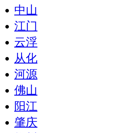
中山
江门
云浮
从化
河源
佛山
阳江
肇庆