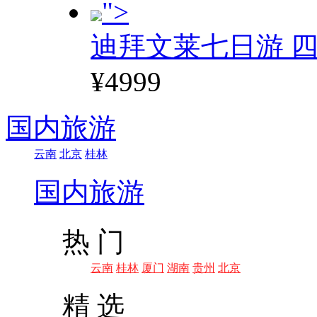
">
迪拜文莱七日游 四
¥4999
国内旅游
云南
北京
桂林
国内旅游
热 门
云南
桂林
厦门
湖南
贵州
北京
精 选