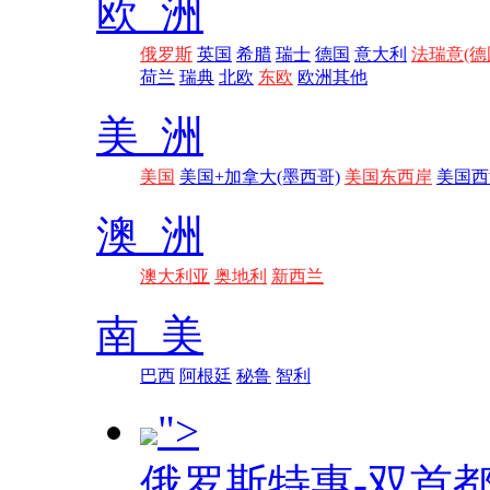
欧 洲
俄罗斯
英国
希腊
瑞士
德国
意大利
法瑞意(德
荷兰
瑞典
北欧
东欧
欧洲其他
美 洲
美国
美国+加拿大(墨西哥)
美国东西岸
美国西
澳 洲
澳大利亚
奥地利
新西兰
南 美
巴西
阿根廷
秘鲁
智利
">
俄罗斯特惠-双首