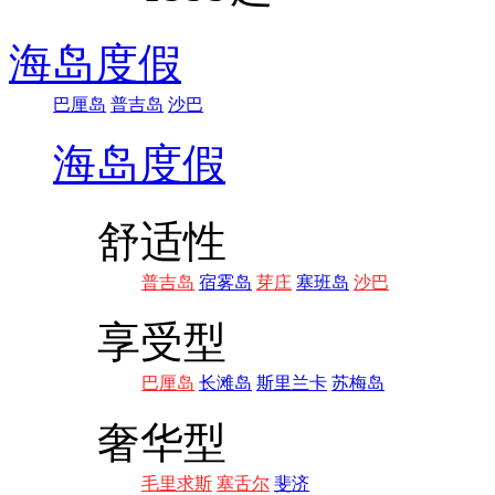
海岛度假
巴厘岛
普吉岛
沙巴
海岛度假
舒适性
普吉岛
宿雾岛
芽庄
塞班岛
沙巴
享受型
巴厘岛
长滩岛
斯里兰卡
苏梅岛
奢华型
毛里求斯
塞舌尔
斐济