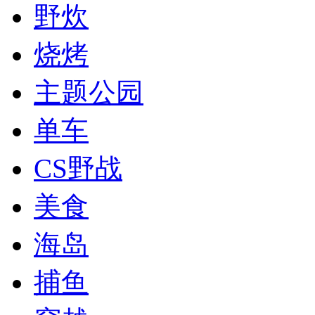
野炊
烧烤
主题公园
单车
CS野战
美食
海岛
捕鱼