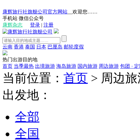
康辉旅行社旗舰公司官方网站
__欢迎您……
手机站
微信公众号
康辉杂志
登录
|
注册
云南
香港
泰国
日本
巴厘岛
邮轮度假
热门出游目的地
首页
当季最热
出境旅游
海岛旅游
国内旅游
周边旅游
包团 · 
当前位置：
首页
>
周边旅
出发地：
全部
全国