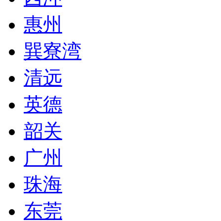
惠州
巽寮湾
清远
英德
韶关
广州
珠海
东莞