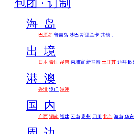
包团 · 订制
海 岛
巴厘岛
普吉岛
沙巴
斯里兰卡
其他…
出 境
日本
泰国
越南
柬埔寨
新马泰
土耳其
迪拜
欧
港 澳
香港
澳门
港澳
国 内
广西
湖南
福建
云南
贵州
四川
北京
海南
华东
周 边