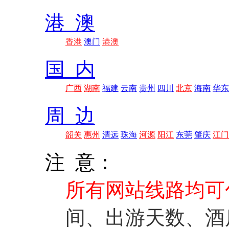
港 澳
香港
澳门
港澳
国 内
广西
湖南
福建
云南
贵州
四川
北京
海南
华东
周 边
韶关
惠州
清远
珠海
河源
阳江
东莞
肇庆
江门
注 意：
所有网站线路均可
间、出游天数、酒