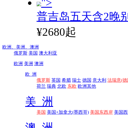
">
普吉岛五天含2晚
¥2680起
欧洲、
美洲、
澳洲
俄罗斯
美国
澳大利亚
欧洲
美洲
澳洲
欧 洲
俄罗斯
英国
希腊
瑞士
德国
意大利
法瑞意(德
荷兰
瑞典
北欧
东欧
欧洲其他
美 洲
美国
美国+加拿大(墨西哥)
美国东西岸
美国西
澳 洲