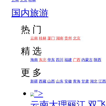
云南
北京
桂林
国内旅游
热 门
云南
桂林
厦门
湖南
贵州
北京
精 选
海南
东北
华东
四川
福建
广西
内蒙古
陕西
更 多
新疆
西藏
山西
山东
安徽
青海
甘肃
湖北
江西
">
云南大理丽江 双飞