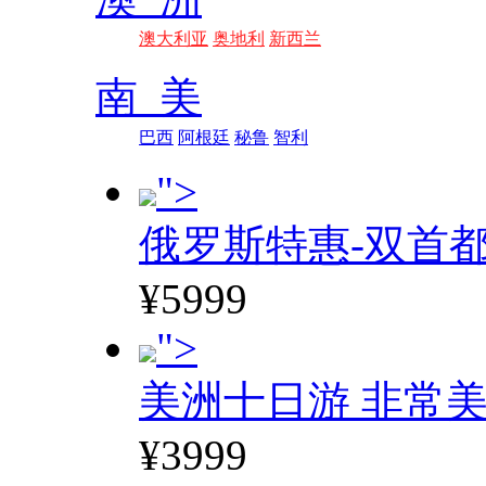
澳大利亚
奥地利
新西兰
南 美
巴西
阿根廷
秘鲁
智利
">
俄罗斯特惠-双首
¥5999
">
美洲十日游 非常美
¥3999