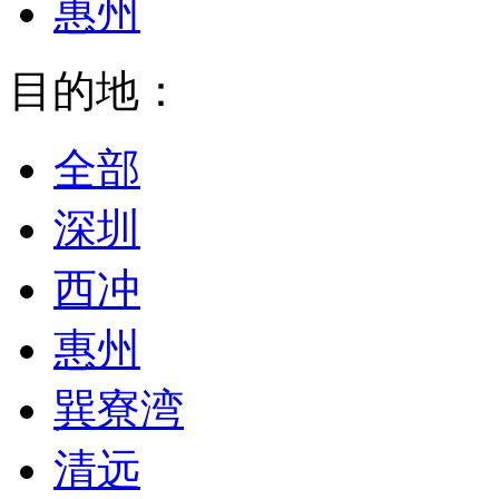
惠州
目的地：
全部
深圳
西冲
惠州
巽寮湾
清远