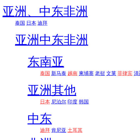
亚洲、
中东非洲
泰国
日本
迪拜
亚洲
中东非洲
东南亚
泰国
新马泰
越南
柬埔寨
老挝
文莱
菲律宾
清
亚洲其他
日本
尼泊尔
印度
韩国
中东
迪拜
肯尼亚
土耳其