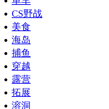
单车
CS野战
美食
海岛
捕鱼
穿越
露营
拓展
溶洞