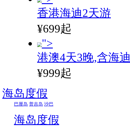
香港海迪2天游
¥699起
">
港澳4天3晚,含海
¥999起
海岛度假
巴厘岛
普吉岛
沙巴
海岛度假