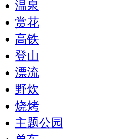
温泉
赏花
高铁
登山
漂流
野炊
烧烤
主题公园