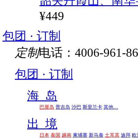
韶关丹霞山、南华
¥449
包团 · 订制
定制
电话：4006-961-86
包团 · 订制
海 岛
巴厘岛
普吉岛
沙巴
斯里兰卡
其他…
出 境
日本
泰国
越南
柬埔寨
新马泰
土耳其
迪拜
欧