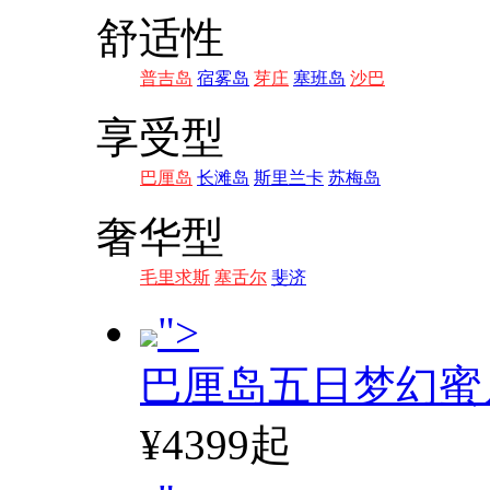
舒适性
普吉岛
宿雾岛
芽庄
塞班岛
沙巴
享受型
巴厘岛
长滩岛
斯里兰卡
苏梅岛
奢华型
毛里求斯
塞舌尔
斐济
">
巴厘岛五日梦幻蜜
¥4399起