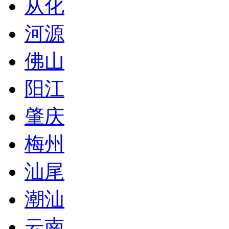
从化
河源
佛山
阳江
肇庆
梅州
汕尾
潮汕
云南