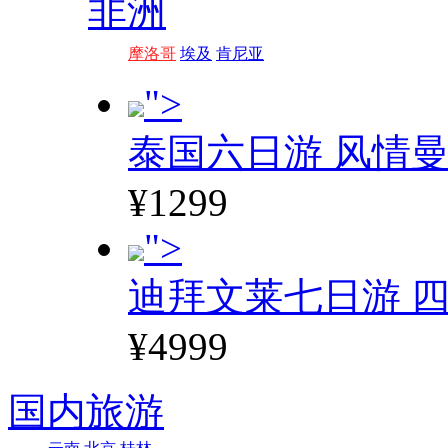
非洲
摩洛哥
埃及
肯尼亚
">
泰国六日游 风情
¥1299
">
迪拜文莱七日游 四
¥4999
国内旅游