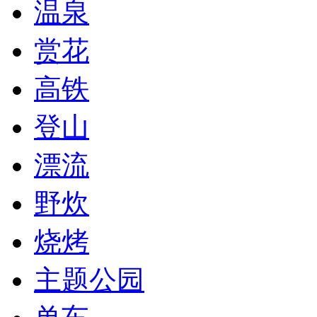
温泉
赏花
高铁
登山
漂流
野炊
烧烤
主题公园