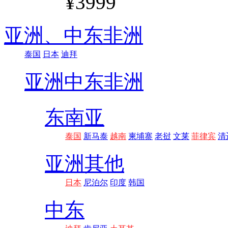
¥3999
亚洲、
中东非洲
泰国
日本
迪拜
亚洲
中东非洲
东南亚
泰国
新马泰
越南
柬埔寨
老挝
文莱
菲律宾
清
亚洲其他
日本
尼泊尔
印度
韩国
中东