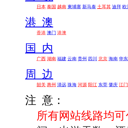
日本
泰国
越南
柬埔寨
新马泰
土耳其
迪拜
欧
港 澳
香港
澳门
港澳
国 内
广西
湖南
福建
云南
贵州
四川
北京
海南
华东
周 边
韶关
惠州
清远
珠海
河源
阳江
东莞
肇庆
江门
注 意：
所有网站线路均可