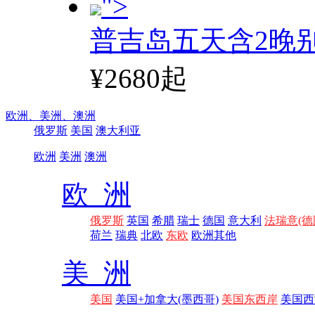
">
普吉岛五天含2晚
¥2680起
欧洲、
美洲、
澳洲
俄罗斯
美国
澳大利亚
欧洲
美洲
澳洲
欧 洲
俄罗斯
英国
希腊
瑞士
德国
意大利
法瑞意(德
荷兰
瑞典
北欧
东欧
欧洲其他
美 洲
美国
美国+加拿大(墨西哥)
美国东西岸
美国西