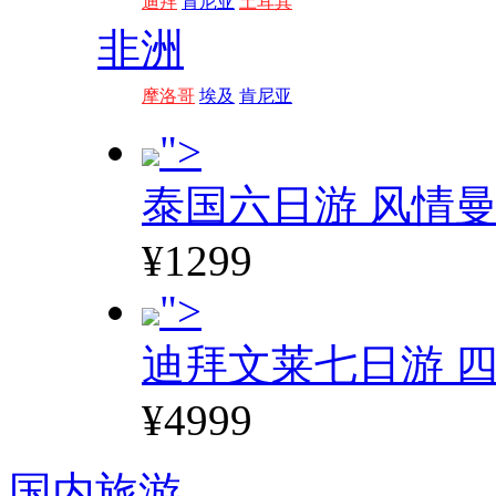
迪拜
肯尼亚
土耳其
非洲
摩洛哥
埃及
肯尼亚
">
泰国六日游 风情
¥1299
">
迪拜文莱七日游 四
¥4999
国内旅游