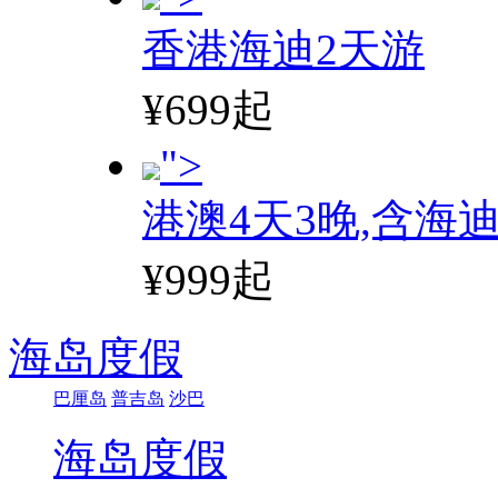
香港海迪2天游
¥699起
">
港澳4天3晚,含海
¥999起
海岛度假
巴厘岛
普吉岛
沙巴
海岛度假