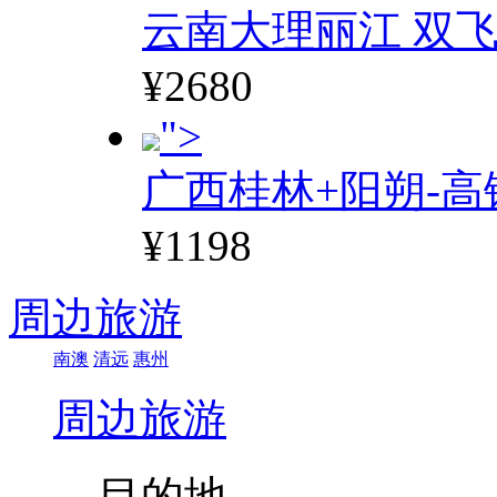
云南大理丽江 双飞
¥2680
">
广西桂林+阳朔-高
¥1198
周边旅游
南澳
清远
惠州
周边旅游
目的地