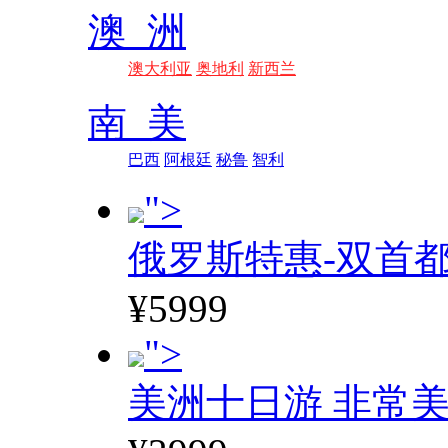
澳 洲
澳大利亚
奥地利
新西兰
南 美
巴西
阿根廷
秘鲁
智利
">
俄罗斯特惠-双首
¥5999
">
美洲十日游 非常美