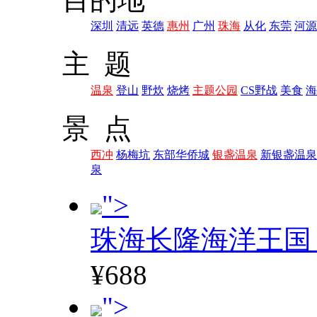
深圳
清远
英德
惠州
广州
珠海
从化
东莞
河源
主 题
温泉
登山
野炊
烧烤
主题公园
CS野战
美食
海
景 点
西冲
杨梅坑
东部华侨城
银盏温泉
新银盏温泉
泉
">
珠海长隆海洋王国
¥688
">