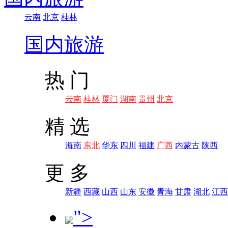
云南
北京
桂林
国内旅游
热 门
云南
桂林
厦门
湖南
贵州
北京
精 选
海南
东北
华东
四川
福建
广西
内蒙古
陕西
更 多
新疆
西藏
山西
山东
安徽
青海
甘肃
湖北
江西
">