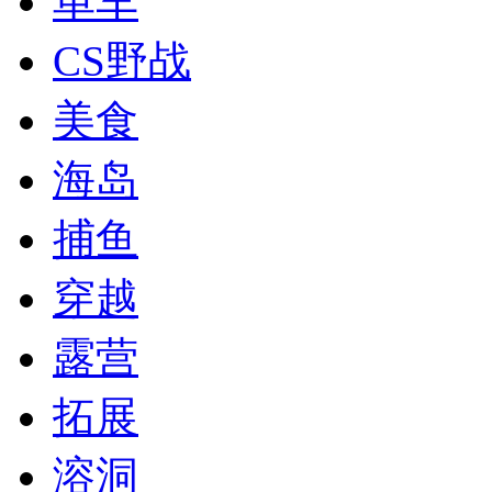
单车
CS野战
美食
海岛
捕鱼
穿越
露营
拓展
溶洞