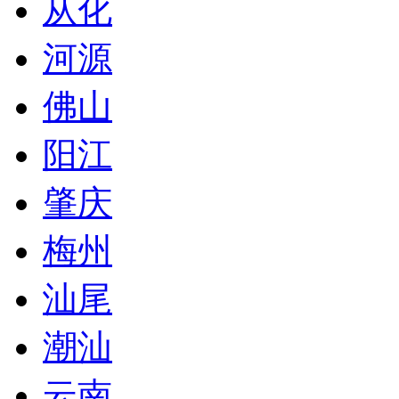
从化
河源
佛山
阳江
肇庆
梅州
汕尾
潮汕
云南