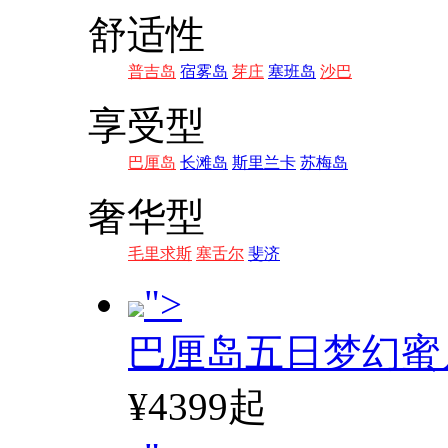
舒适性
普吉岛
宿雾岛
芽庄
塞班岛
沙巴
享受型
巴厘岛
长滩岛
斯里兰卡
苏梅岛
奢华型
毛里求斯
塞舌尔
斐济
">
巴厘岛五日梦幻蜜
¥4399起