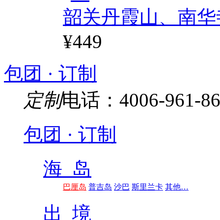
韶关丹霞山、南华
¥449
包团 · 订制
定制
电话：4006-961-86
包团 · 订制
海 岛
巴厘岛
普吉岛
沙巴
斯里兰卡
其他…
出 境