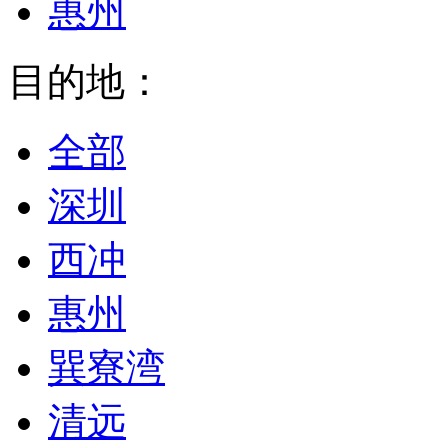
惠州
目的地：
全部
深圳
西冲
惠州
巽寮湾
清远