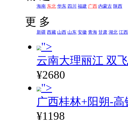
海南
东北
华东
四川
福建
广西
内蒙古
陕西
更 多
新疆
西藏
山西
山东
安徽
青海
甘肃
湖北
江西
">
云南大理丽江 双飞
¥2680
">
广西桂林+阳朔-高
¥1198