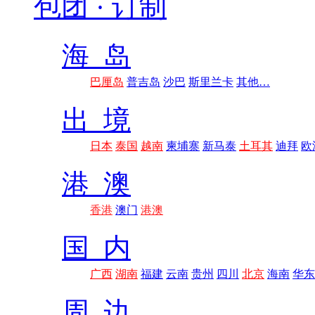
包团 · 订制
海 岛
巴厘岛
普吉岛
沙巴
斯里兰卡
其他…
出 境
日本
泰国
越南
柬埔寨
新马泰
土耳其
迪拜
欧
港 澳
香港
澳门
港澳
国 内
广西
湖南
福建
云南
贵州
四川
北京
海南
华东
周 边