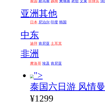
泰国
新马泰
越南
柬埔寨
老挝
文莱
菲律宾
清
亚洲其他
日本
尼泊尔
印度
韩国
中东
迪拜
肯尼亚
土耳其
非洲
摩洛哥
埃及
肯尼亚
">
泰国六日游 风情
¥1299