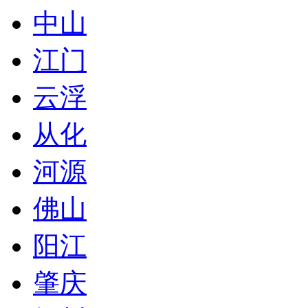
中山
江门
云浮
从化
河源
佛山
阳江
肇庆