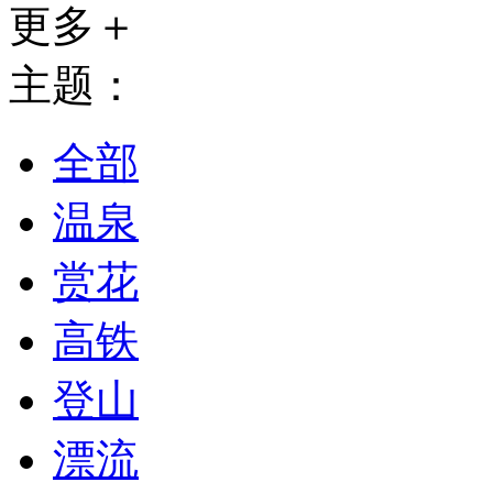
更多＋
主题：
全部
温泉
赏花
高铁
登山
漂流