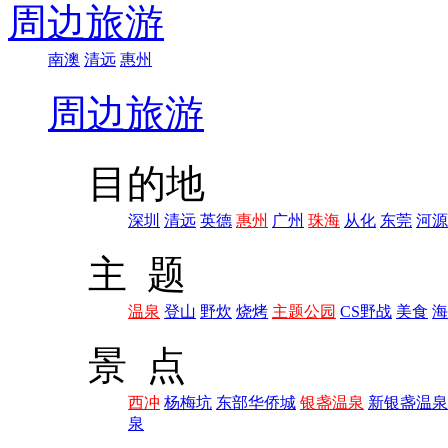
周边旅游
南澳
清远
惠州
周边旅游
目的地
深圳
清远
英德
惠州
广州
珠海
从化
东莞
河源
主 题
温泉
登山
野炊
烧烤
主题公园
CS野战
美食
海
景 点
西冲
杨梅坑
东部华侨城
银盏温泉
新银盏温泉
泉