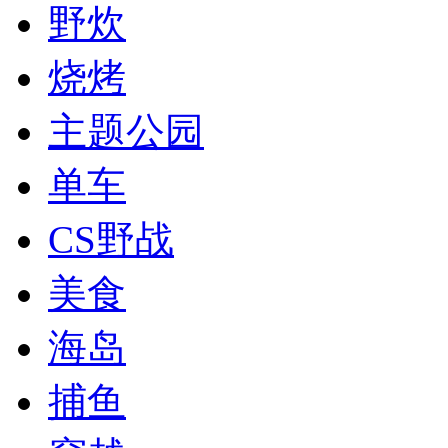
野炊
烧烤
主题公园
单车
CS野战
美食
海岛
捕鱼