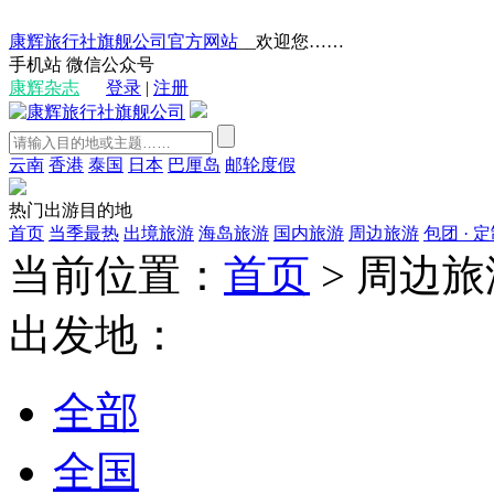
康辉旅行社旗舰公司官方网站
__欢迎您……
手机站
微信公众号
康辉杂志
登录
|
注册
云南
香港
泰国
日本
巴厘岛
邮轮度假
热门出游目的地
首页
当季最热
出境旅游
海岛旅游
国内旅游
周边旅游
包团 · 
当前位置：
首页
>
周边旅
出发地：
全部
全国