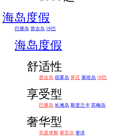
海岛度假
巴厘岛
普吉岛
沙巴
海岛度假
舒适性
普吉岛
宿雾岛
芽庄
塞班岛
沙巴
享受型
巴厘岛
长滩岛
斯里兰卡
苏梅岛
奢华型
毛里求斯
塞舌尔
斐济