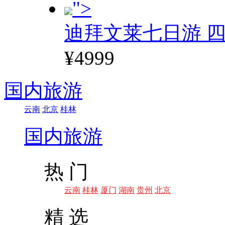
">
迪拜文莱七日游 四
¥4999
国内旅游
云南
北京
桂林
国内旅游
热 门
云南
桂林
厦门
湖南
贵州
北京
精 选