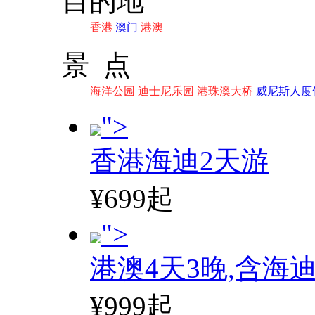
目的地
香港
澳门
港澳
景 点
海洋公园
迪士尼乐园
港珠澳大桥
威尼斯人度
">
香港海迪2天游
¥699起
">
港澳4天3晚,含海
¥999起