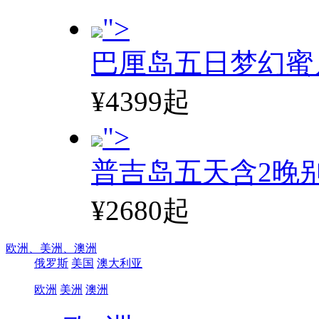
">
巴厘岛五日梦幻蜜
¥4399起
">
普吉岛五天含2晚
¥2680起
欧洲、
美洲、
澳洲
俄罗斯
美国
澳大利亚
欧洲
美洲
澳洲