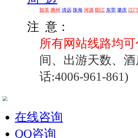
韶关
惠州
清远
珠海
河源
阳江
东莞
肇庆
江门
注 意：
所有网站线路均可
间、出游天数、酒
话:4006-961-861)
在线咨询
QQ咨询