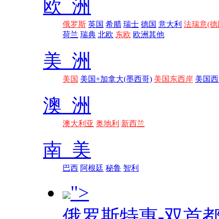
欧 洲
俄罗斯
英国
希腊
瑞士
德国
意大利
法瑞意(德
荷兰
瑞典
北欧
东欧
欧洲其他
美 洲
美国
美国+加拿大(墨西哥)
美国东西岸
美国西
澳 洲
澳大利亚
奥地利
新西兰
南 美
巴西
阿根廷
秘鲁
智利
">
俄罗斯特惠-双首