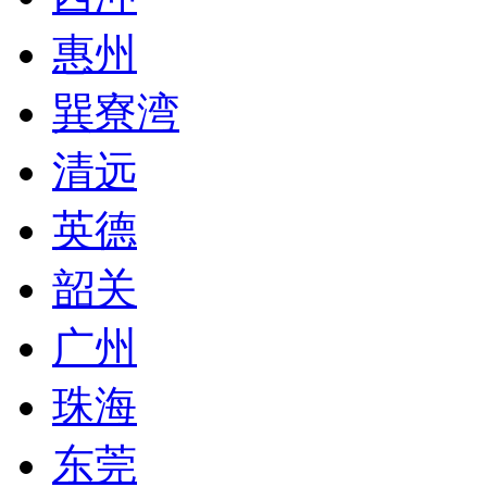
惠州
巽寮湾
清远
英德
韶关
广州
珠海
东莞