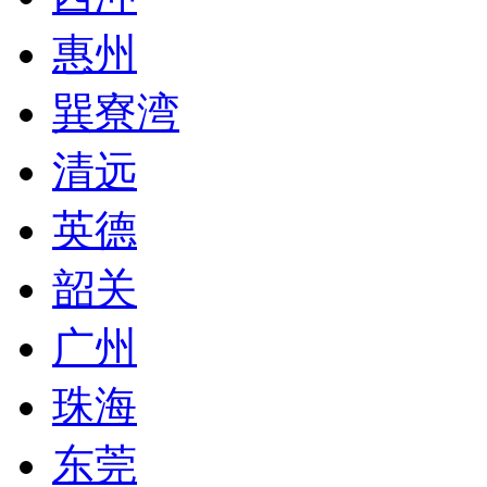
惠州
巽寮湾
清远
英德
韶关
广州
珠海
东莞