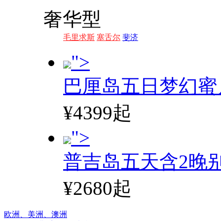
奢华型
毛里求斯
塞舌尔
斐济
">
巴厘岛五日梦幻蜜
¥4399起
">
普吉岛五天含2晚
¥2680起
欧洲、
美洲、
澳洲