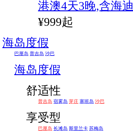
港澳4天3晚,含海
¥999起
海岛度假
巴厘岛
普吉岛
沙巴
海岛度假
舒适性
普吉岛
宿雾岛
芽庄
塞班岛
沙巴
享受型
巴厘岛
长滩岛
斯里兰卡
苏梅岛