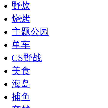
野炊
烧烤
主题公园
单车
CS野战
美食
海岛
捕鱼