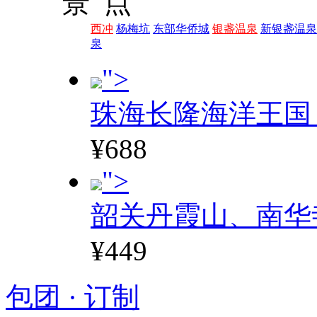
景 点
西冲
杨梅坑
东部华侨城
银盏温泉
新银盏温泉
泉
">
珠海长隆海洋王国
¥688
">
韶关丹霞山、南华
¥449
包团 · 订制