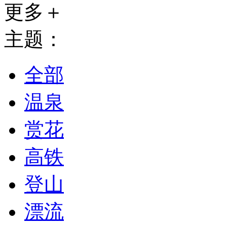
更多＋
主题：
全部
温泉
赏花
高铁
登山
漂流