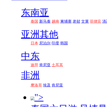
东南亚
泰国
新马泰
越南
柬埔寨
老挝
文莱
菲律宾
清
亚洲其他
日本
尼泊尔
印度
韩国
中东
迪拜
肯尼亚
土耳其
非洲
摩洛哥
埃及
肯尼亚
">