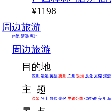
¥1198
周边旅游
南澳
清远
惠州
周边旅游
目的地
深圳
清远
英德
惠州
广州
珠海
从化
东莞
河源
主 题
温泉
登山
野炊
烧烤
主题公园
CS野战
美食
海