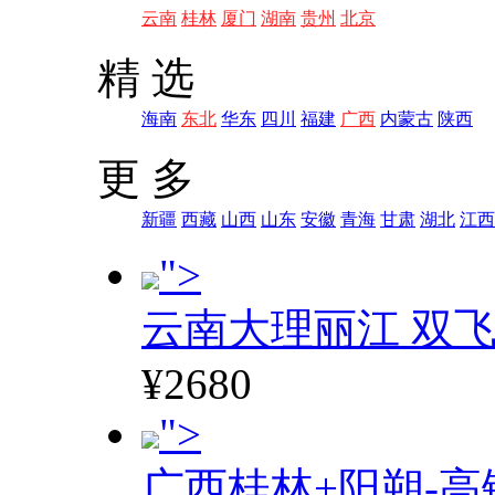
云南
桂林
厦门
湖南
贵州
北京
精 选
海南
东北
华东
四川
福建
广西
内蒙古
陕西
更 多
新疆
西藏
山西
山东
安徽
青海
甘肃
湖北
江西
">
云南大理丽江 双飞
¥2680
">
广西桂林+阳朔-高