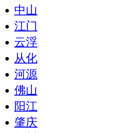
中山
江门
云浮
从化
河源
佛山
阳江
肇庆