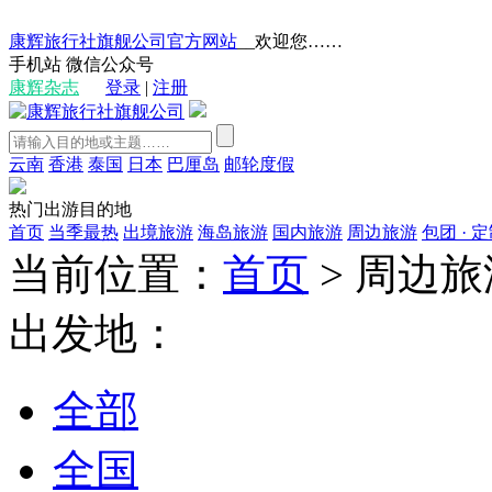
康辉旅行社旗舰公司官方网站
__欢迎您……
手机站
微信公众号
康辉杂志
登录
|
注册
云南
香港
泰国
日本
巴厘岛
邮轮度假
热门出游目的地
首页
当季最热
出境旅游
海岛旅游
国内旅游
周边旅游
包团 · 
当前位置：
首页
>
周边旅
出发地：
全部
全国