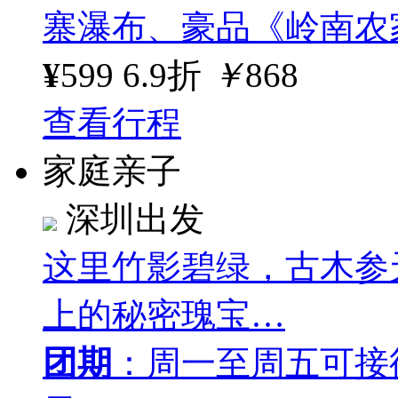
寨瀑布、豪品《岭南农
¥
599
6.9折
￥
868
查看行程
家庭亲子
深圳出发
这里竹影碧绿，古木参
上的秘密瑰宝…
团期
：周一至周五可接