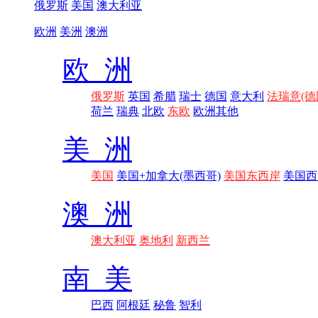
俄罗斯
美国
澳大利亚
欧洲
美洲
澳洲
欧 洲
俄罗斯
英国
希腊
瑞士
德国
意大利
法瑞意(德
荷兰
瑞典
北欧
东欧
欧洲其他
美 洲
美国
美国+加拿大(墨西哥)
美国东西岸
美国西
澳 洲
澳大利亚
奥地利
新西兰
南 美
巴西
阿根廷
秘鲁
智利