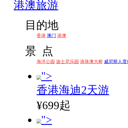
港澳旅游
目的地
香港
澳门
港澳
景 点
海洋公园
迪士尼乐园
港珠澳大桥
威尼斯人度
">
香港海迪2天游
¥699起
">