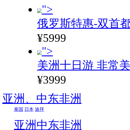
">
俄罗斯特惠-双首
¥5999
">
美洲十日游 非常美
¥3999
亚洲、
中东非洲
泰国
日本
迪拜
亚洲
中东非洲