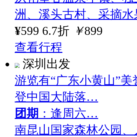
洲、溪头古村、采摘水
¥
599
6.7折
￥
899
查看行程
深圳出发
游览有“广东小黄山”
登中国大陆落…
团期
：逢周六…
南昆山国家森林公园、