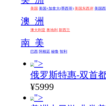
美国
美国+加拿大(墨西哥)
美国东西岸
美国西
澳 洲
澳大利亚
奥地利
新西兰
南 美
巴西
阿根廷
秘鲁
智利
">
俄罗斯特惠-双首
¥5999
">