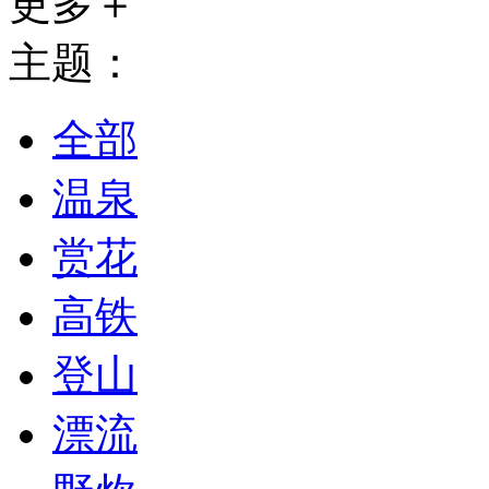
更多＋
主题：
全部
温泉
赏花
高铁
登山
漂流