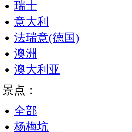
瑞士
意大利
法瑞意(德国)
澳洲
澳大利亚
景点：
全部
杨梅坑