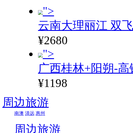
">
云南大理丽江 双飞
¥2680
">
广西桂林+阳朔-高
¥1198
周边旅游
南澳
清远
惠州
周边旅游