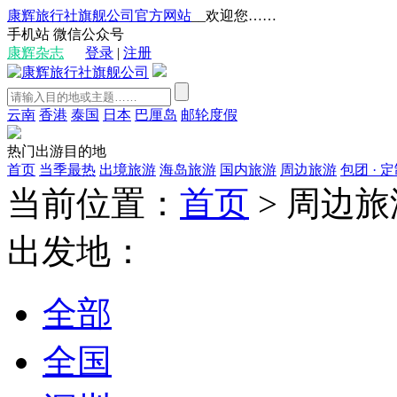
康辉旅行社旗舰公司官方网站
__欢迎您……
手机站
微信公众号
康辉杂志
登录
|
注册
云南
香港
泰国
日本
巴厘岛
邮轮度假
热门出游目的地
首页
当季最热
出境旅游
海岛旅游
国内旅游
周边旅游
包团 · 
当前位置：
首页
>
周边旅
出发地：
全部
全国