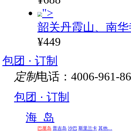
">
韶关丹霞山、南华
¥449
包团 · 订制
定制
电话：4006-961-86
包团 · 订制
海 岛
巴厘岛
普吉岛
沙巴
斯里兰卡
其他…