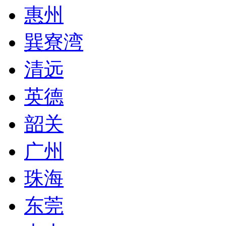
惠州
巽寮湾
清远
英德
韶关
广州
珠海
东莞