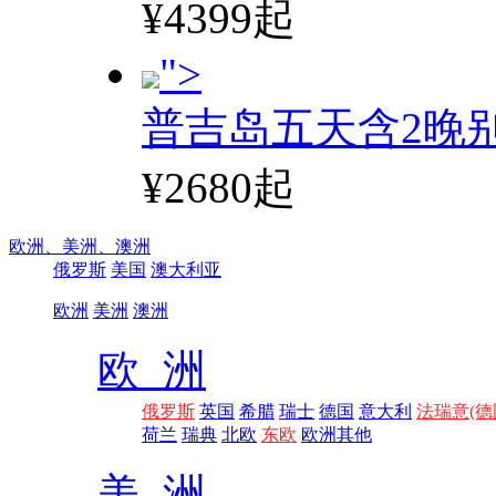
¥4399起
">
普吉岛五天含2晚
¥2680起
欧洲、
美洲、
澳洲
俄罗斯
美国
澳大利亚
欧洲
美洲
澳洲
欧 洲
俄罗斯
英国
希腊
瑞士
德国
意大利
法瑞意(德
荷兰
瑞典
北欧
东欧
欧洲其他
美 洲