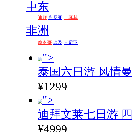
中东
迪拜
肯尼亚
土耳其
非洲
摩洛哥
埃及
肯尼亚
">
泰国六日游 风情
¥1299
">
迪拜文莱七日游 四
¥4999