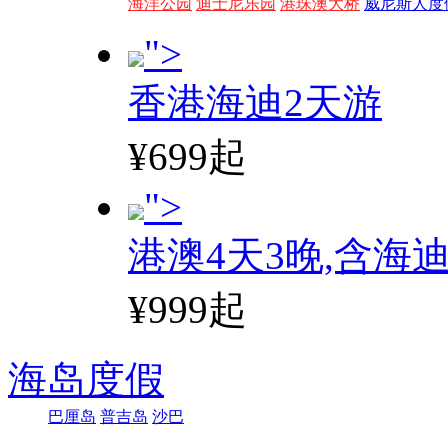
海洋公园
迪士尼乐园
港珠澳大桥
威尼斯人度
">
香港海迪2天游
¥699起
">
港澳4天3晚,含海
¥999起
海岛度假
巴厘岛
普吉岛
沙巴