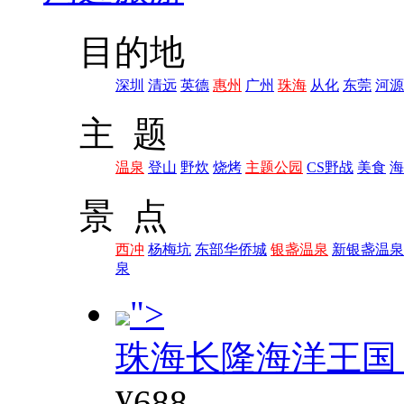
目的地
深圳
清远
英德
惠州
广州
珠海
从化
东莞
河源
主 题
温泉
登山
野炊
烧烤
主题公园
CS野战
美食
海
景 点
西冲
杨梅坑
东部华侨城
银盏温泉
新银盏温泉
泉
">
珠海长隆海洋王国
¥688