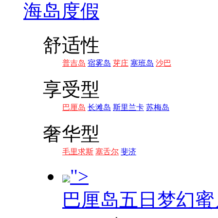
海岛度假
舒适性
普吉岛
宿雾岛
芽庄
塞班岛
沙巴
享受型
巴厘岛
长滩岛
斯里兰卡
苏梅岛
奢华型
毛里求斯
塞舌尔
斐济
">
巴厘岛五日梦幻蜜