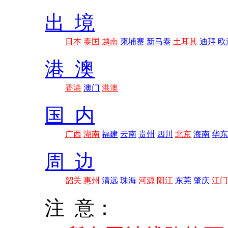
出 境
日本
泰国
越南
柬埔寨
新马泰
土耳其
迪拜
欧
港 澳
香港
澳门
港澳
国 内
广西
湖南
福建
云南
贵州
四川
北京
海南
华东
周 边
韶关
惠州
清远
珠海
河源
阳江
东莞
肇庆
江门
注 意：