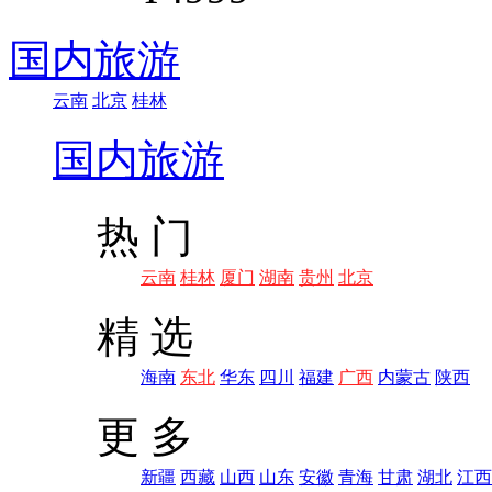
国内旅游
云南
北京
桂林
国内旅游
热 门
云南
桂林
厦门
湖南
贵州
北京
精 选
海南
东北
华东
四川
福建
广西
内蒙古
陕西
更 多
新疆
西藏
山西
山东
安徽
青海
甘肃
湖北
江西