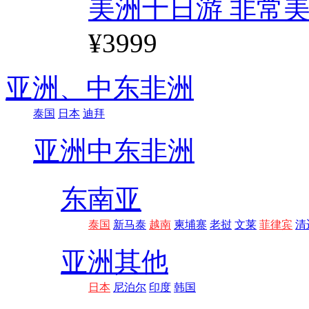
美洲十日游 非常美
¥3999
亚洲、
中东非洲
泰国
日本
迪拜
亚洲
中东非洲
东南亚
泰国
新马泰
越南
柬埔寨
老挝
文莱
菲律宾
清
亚洲其他
日本
尼泊尔
印度
韩国