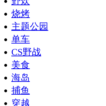
野炊
烧烤
主题公园
单车
CS野战
美食
海岛
捕鱼
穿越