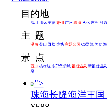
目的地
深圳
清远
英德
惠州
广州
珠海
从化
东莞
河源
主 题
温泉
登山
野炊
烧烤
主题公园
CS野战
美食
海
景 点
西冲
杨梅坑
东部华侨城
银盏温泉
新银盏温泉
泉
">
珠海长隆海洋王国
¥688