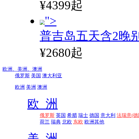
¥4399起
">
普吉岛五天含2晚
¥2680起
欧洲、
美洲、
澳洲
俄罗斯
美国
澳大利亚
欧洲
美洲
澳洲
欧 洲
俄罗斯
英国
希腊
瑞士
德国
意大利
法瑞意(德
荷兰
瑞典
北欧
东欧
欧洲其他
美 洲