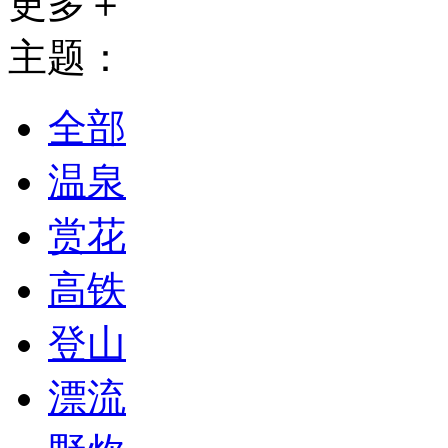
更多＋
主题：
全部
温泉
赏花
高铁
登山
漂流