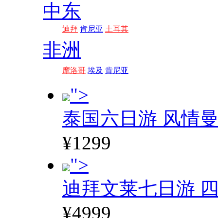
中东
迪拜
肯尼亚
土耳其
非洲
摩洛哥
埃及
肯尼亚
">
泰国六日游 风情
¥1299
">
迪拜文莱七日游 四
¥4999