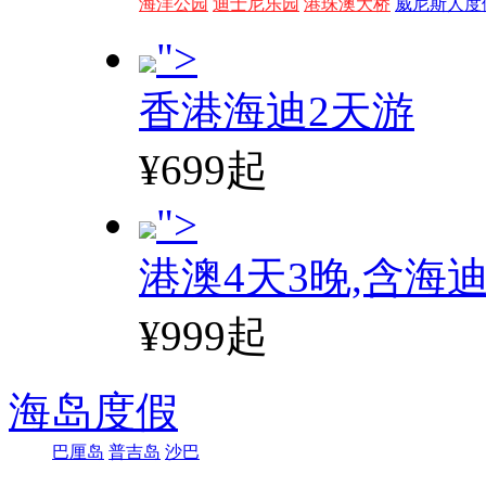
海洋公园
迪士尼乐园
港珠澳大桥
威尼斯人度
">
香港海迪2天游
¥699起
">
港澳4天3晚,含海
¥999起
海岛度假
巴厘岛
普吉岛
沙巴