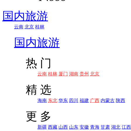
国内旅游
云南
北京
桂林
国内旅游
热 门
云南
桂林
厦门
湖南
贵州
北京
精 选
海南
东北
华东
四川
福建
广西
内蒙古
陕西
更 多
新疆
西藏
山西
山东
安徽
青海
甘肃
湖北
江西