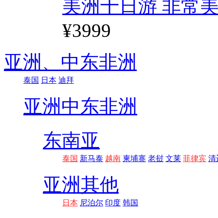
美洲十日游 非常美
¥3999
亚洲、
中东非洲
泰国
日本
迪拜
亚洲
中东非洲
东南亚
泰国
新马泰
越南
柬埔寨
老挝
文莱
菲律宾
清
亚洲其他
日本
尼泊尔
印度
韩国