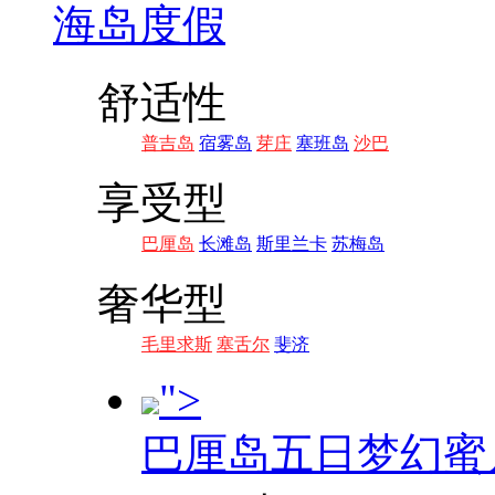
海岛度假
舒适性
普吉岛
宿雾岛
芽庄
塞班岛
沙巴
享受型
巴厘岛
长滩岛
斯里兰卡
苏梅岛
奢华型
毛里求斯
塞舌尔
斐济
">
巴厘岛五日梦幻蜜