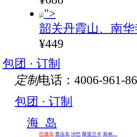
">
韶关丹霞山、南华
¥449
包团 · 订制
定制
电话：4006-961-86
包团 · 订制
海 岛
巴厘岛
普吉岛
沙巴
斯里兰卡
其他…