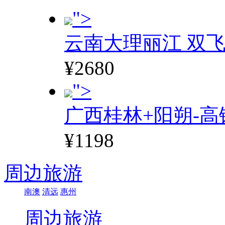
">
云南大理丽江 双飞
¥2680
">
广西桂林+阳朔-高
¥1198
周边旅游
南澳
清远
惠州
周边旅游