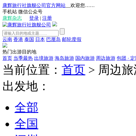
康辉旅行社旗舰公司官方网站
__欢迎您……
手机站
微信公众号
康辉杂志
登录
|
注册
云南
香港
泰国
日本
巴厘岛
邮轮度假
热门出游目的地
首页
当季最热
出境旅游
海岛旅游
国内旅游
周边旅游
包团 · 
当前位置：
首页
>
周边旅
出发地：
全部
全国