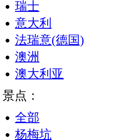
瑞士
意大利
法瑞意(德国)
澳洲
澳大利亚
景点：
全部
杨梅坑