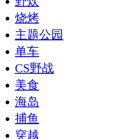
野炊
烧烤
主题公园
单车
CS野战
美食
海岛
捕鱼
穿越