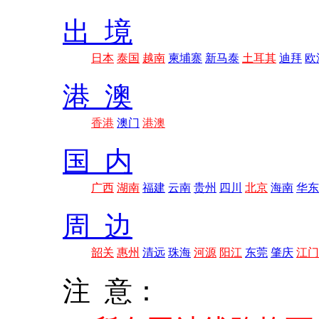
出 境
日本
泰国
越南
柬埔寨
新马泰
土耳其
迪拜
欧
港 澳
香港
澳门
港澳
国 内
广西
湖南
福建
云南
贵州
四川
北京
海南
华东
周 边
韶关
惠州
清远
珠海
河源
阳江
东莞
肇庆
江门
注 意：