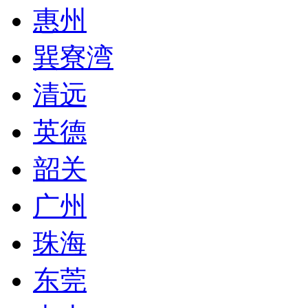
惠州
巽寮湾
清远
英德
韶关
广州
珠海
东莞