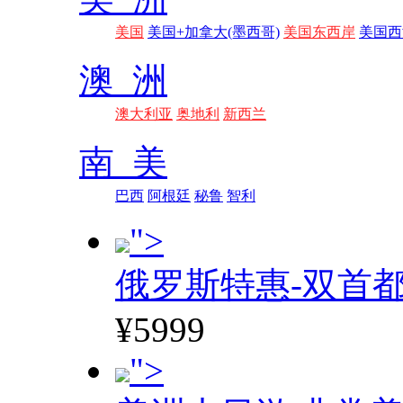
美国
美国+加拿大(墨西哥)
美国东西岸
美国西
澳 洲
澳大利亚
奥地利
新西兰
南 美
巴西
阿根廷
秘鲁
智利
">
俄罗斯特惠-双首
¥5999
">