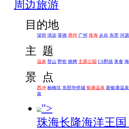
周边旅游
目的地
深圳
清远
英德
惠州
广州
珠海
从化
东莞
河源
主 题
温泉
登山
野炊
烧烤
主题公园
CS野战
美食
海
景 点
西冲
杨梅坑
东部华侨城
银盏温泉
新银盏温泉
泉
">
珠海长隆海洋王国