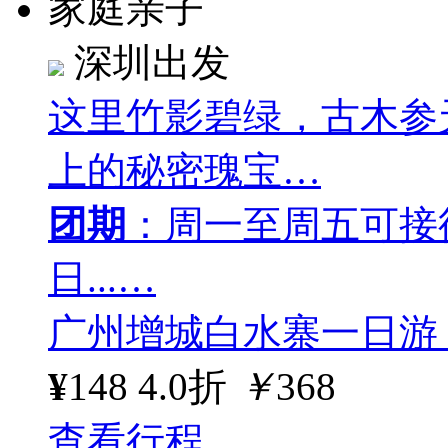
家庭亲子
深圳出发
这里竹影碧绿，古木参
上的秘密瑰宝…
团期
：周一至周五可接
日...…
广州增城白水寨一日游
¥
148
4.0折
￥
368
查看行程