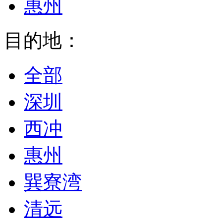
惠州
目的地：
全部
深圳
西冲
惠州
巽寮湾
清远