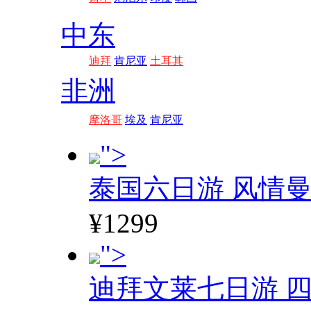
中东
迪拜
肯尼亚
土耳其
非洲
摩洛哥
埃及
肯尼亚
">
泰国六日游 风情
¥1299
">
迪拜文莱七日游 四