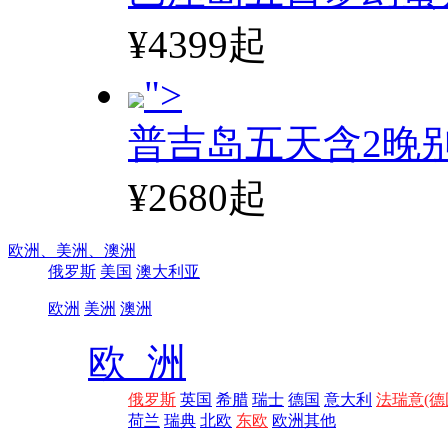
¥4399起
">
普吉岛五天含2晚
¥2680起
欧洲、
美洲、
澳洲
俄罗斯
美国
澳大利亚
欧洲
美洲
澳洲
欧 洲
俄罗斯
英国
希腊
瑞士
德国
意大利
法瑞意(德
荷兰
瑞典
北欧
东欧
欧洲其他