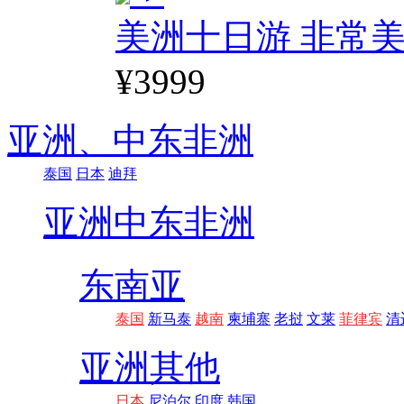
美洲十日游 非常美
¥3999
亚洲、
中东非洲
泰国
日本
迪拜
亚洲
中东非洲
东南亚
泰国
新马泰
越南
柬埔寨
老挝
文莱
菲律宾
清
亚洲其他
日本
尼泊尔
印度
韩国