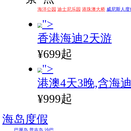
海洋公园
迪士尼乐园
港珠澳大桥
威尼斯人度
">
香港海迪2天游
¥699起
">
港澳4天3晚,含海
¥999起
海岛度假
巴厘岛
普吉岛
沙巴