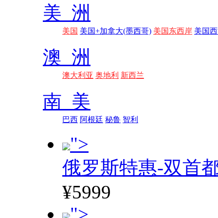
美 洲
美国
美国+加拿大(墨西哥)
美国东西岸
美国西
澳 洲
澳大利亚
奥地利
新西兰
南 美
巴西
阿根廷
秘鲁
智利
">
俄罗斯特惠-双首
¥5999
">