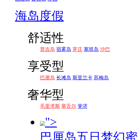
海岛度假
舒适性
普吉岛
宿雾岛
芽庄
塞班岛
沙巴
享受型
巴厘岛
长滩岛
斯里兰卡
苏梅岛
奢华型
毛里求斯
塞舌尔
斐济
">
巴厘岛五日梦幻蜜