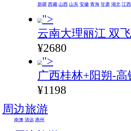
新疆
西藏
山西
山东
安徽
青海
甘肃
湖北
江西
">
云南大理丽江 双飞
¥2680
">
广西桂林+阳朔-高
¥1198
周边旅游
南澳
清远
惠州