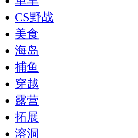
单车
CS野战
美食
海岛
捕鱼
穿越
露营
拓展
溶洞