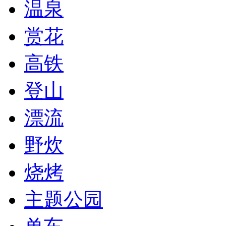
温泉
赏花
高铁
登山
漂流
野炊
烧烤
主题公园