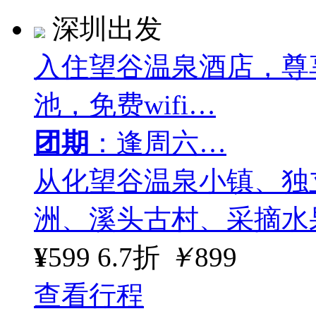
深圳出发
入住望谷温泉酒店，尊
池，免费wifi…
团期
：逢周六…
从化望谷温泉小镇、独
洲、溪头古村、采摘水
¥
599
6.7折
￥
899
查看行程