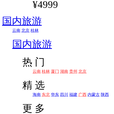
¥4999
国内旅游
云南
北京
桂林
国内旅游
热 门
云南
桂林
厦门
湖南
贵州
北京
精 选
海南
东北
华东
四川
福建
广西
内蒙古
陕西
更 多