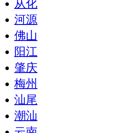
从化
河源
佛山
阳江
肇庆
梅州
汕尾
潮汕
云南