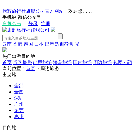
康辉旅行社旗舰公司官方网站
__欢迎您……
手机站
微信公众号
康辉杂志
登录
|
注册
云南
香港
泰国
日本
巴厘岛
邮轮度假
热门出游目的地
首页
当季最热
出境旅游
海岛旅游
国内旅游
周边旅游
包团 · 
当前位置：
首页
>
周边旅游
出发地：
全部
全国
深圳
广州
东莞
惠州
目的地：