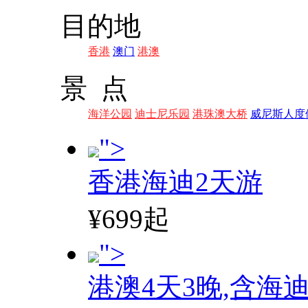
目的地
香港
澳门
港澳
景 点
海洋公园
迪士尼乐园
港珠澳大桥
威尼斯人度
">
香港海迪2天游
¥699起
">
港澳4天3晚,含海