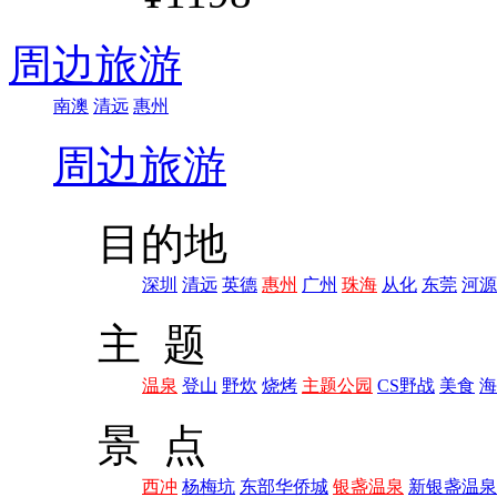
周边旅游
南澳
清远
惠州
周边旅游
目的地
深圳
清远
英德
惠州
广州
珠海
从化
东莞
河源
主 题
温泉
登山
野炊
烧烤
主题公园
CS野战
美食
海
景 点
西冲
杨梅坑
东部华侨城
银盏温泉
新银盏温泉