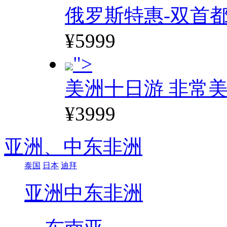
俄罗斯特惠-双首
¥5999
">
美洲十日游 非常美
¥3999
亚洲、
中东非洲
泰国
日本
迪拜
亚洲
中东非洲