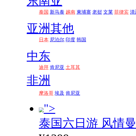
东南亚
泰国
新马泰
越南
柬埔寨
老挝
文莱
菲律宾
清
亚洲其他
日本
尼泊尔
印度
韩国
中东
迪拜
肯尼亚
土耳其
非洲
摩洛哥
埃及
肯尼亚
">
泰国六日游 风情