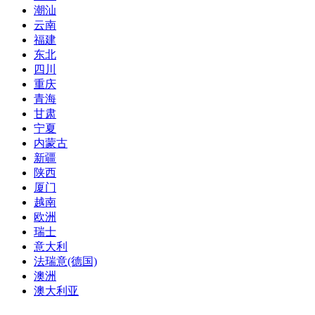
潮汕
云南
福建
东北
四川
重庆
青海
甘肃
宁夏
内蒙古
新疆
陕西
厦门
越南
欧洲
瑞士
意大利
法瑞意(德国)
澳洲
澳大利亚