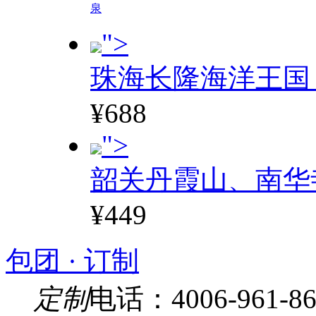
泉
">
珠海长隆海洋王国
¥688
">
韶关丹霞山、南华
¥449
包团 · 订制
定制
电话：4006-961-86