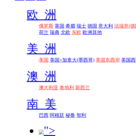
欧 洲
俄罗斯
英国
希腊
瑞士
德国
意大利
法瑞意(德
荷兰
瑞典
北欧
东欧
欧洲其他
美 洲
美国
美国+加拿大(墨西哥)
美国东西岸
美国西
澳 洲
澳大利亚
奥地利
新西兰
南 美
巴西
阿根廷
秘鲁
智利
">