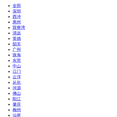
全部
深圳
西冲
惠州
巽寮湾
清远
英德
韶关
广州
珠海
东莞
中山
江门
云浮
从化
河源
佛山
阳江
肇庆
梅州
汕尾