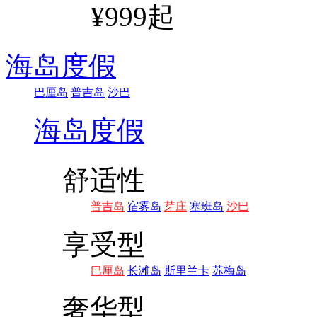
¥999起
海岛度假
巴厘岛
普吉岛
沙巴
海岛度假
舒适性
普吉岛
宿雾岛
芽庄
塞班岛
沙巴
享受型
巴厘岛
长滩岛
斯里兰卡
苏梅岛
奢华型