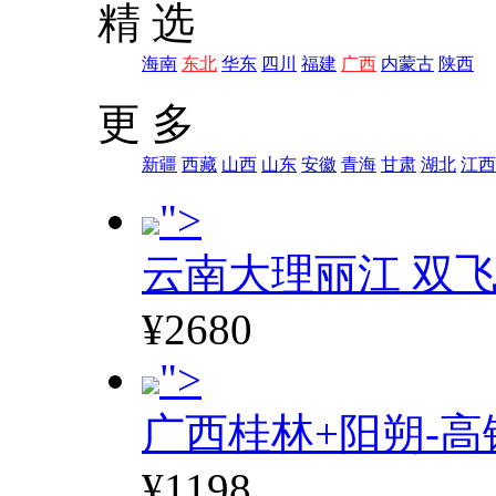
精 选
海南
东北
华东
四川
福建
广西
内蒙古
陕西
更 多
新疆
西藏
山西
山东
安徽
青海
甘肃
湖北
江西
">
云南大理丽江 双飞
¥2680
">
广西桂林+阳朔-高
¥1198