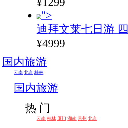
¥1299
">
迪拜文莱七日游 四
¥4999
国内旅游
云南
北京
桂林
国内旅游
热 门
云南
桂林
厦门
湖南
贵州
北京