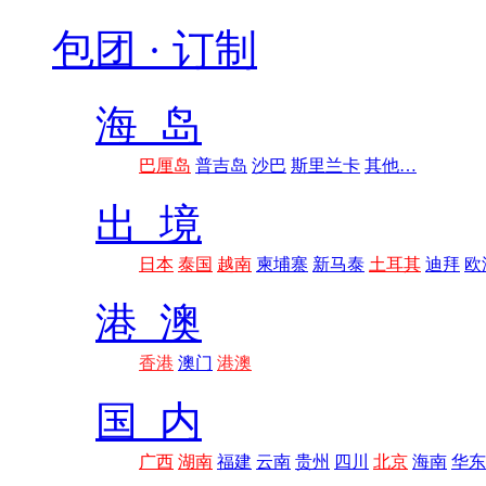
包团 · 订制
海 岛
巴厘岛
普吉岛
沙巴
斯里兰卡
其他…
出 境
日本
泰国
越南
柬埔寨
新马泰
土耳其
迪拜
欧
港 澳
香港
澳门
港澳
国 内
广西
湖南
福建
云南
贵州
四川
北京
海南
华东