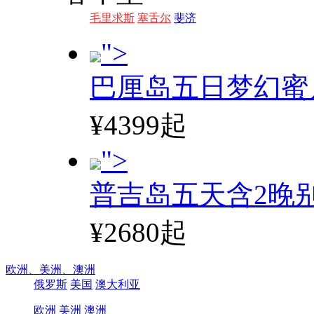
毛里求斯
塞舌尔
斐济
">
巴厘岛五日梦幻蜜
¥4399起
">
普吉岛五天含2晚
¥2680起
欧洲、
美洲、
澳洲
俄罗斯
美国
澳大利亚
欧洲
美洲
澳洲