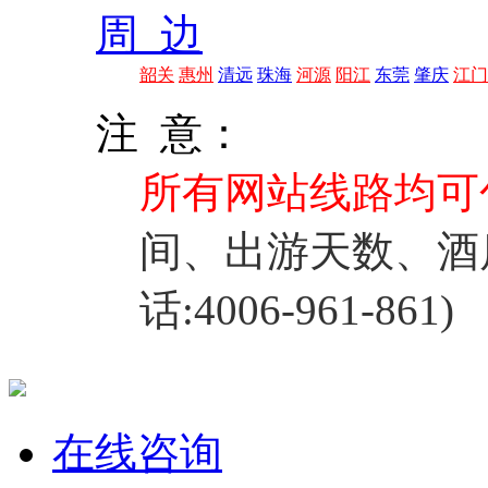
周 边
韶关
惠州
清远
珠海
河源
阳江
东莞
肇庆
江门
注 意：
所有网站线路均可
间、出游天数、酒
话:4006-961-861)
在线咨询