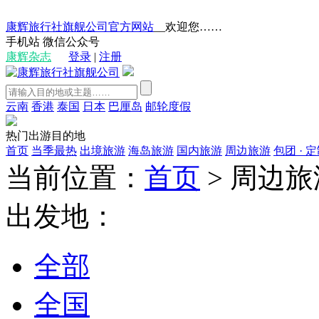
康辉旅行社旗舰公司官方网站
__欢迎您……
手机站
微信公众号
康辉杂志
登录
|
注册
云南
香港
泰国
日本
巴厘岛
邮轮度假
热门出游目的地
首页
当季最热
出境旅游
海岛旅游
国内旅游
周边旅游
包团 · 
当前位置：
首页
>
周边旅
出发地：
全部
全国