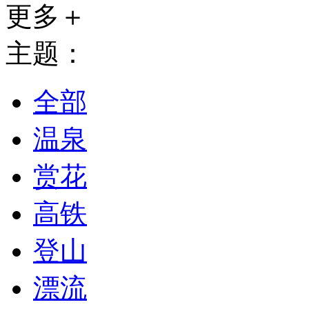
更多＋
主题：
全部
温泉
赏花
高铁
登山
漂流