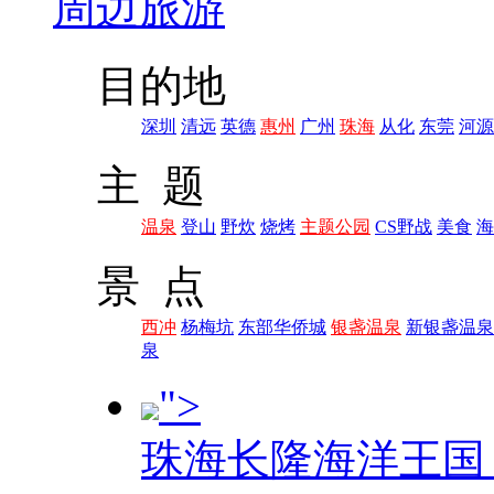
周边旅游
目的地
深圳
清远
英德
惠州
广州
珠海
从化
东莞
河源
主 题
温泉
登山
野炊
烧烤
主题公园
CS野战
美食
海
景 点
西冲
杨梅坑
东部华侨城
银盏温泉
新银盏温泉
泉
">
珠海长隆海洋王国