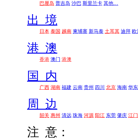
巴厘岛
普吉岛
沙巴
斯里兰卡
其他…
出 境
日本
泰国
越南
柬埔寨
新马泰
土耳其
迪拜
欧
港 澳
香港
澳门
港澳
国 内
广西
湖南
福建
云南
贵州
四川
北京
海南
华东
周 边
韶关
惠州
清远
珠海
河源
阳江
东莞
肇庆
江门
注 意：