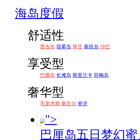
海岛度假
舒适性
普吉岛
宿雾岛
芽庄
塞班岛
沙巴
享受型
巴厘岛
长滩岛
斯里兰卡
苏梅岛
奢华型
毛里求斯
塞舌尔
斐济
">
巴厘岛五日梦幻蜜