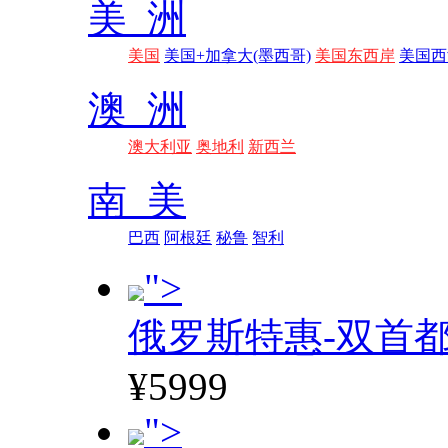
美 洲
美国
美国+加拿大(墨西哥)
美国东西岸
美国西
澳 洲
澳大利亚
奥地利
新西兰
南 美
巴西
阿根廷
秘鲁
智利
">
俄罗斯特惠-双首
¥5999
">