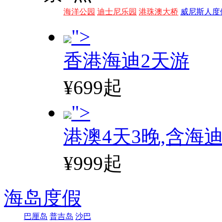
海洋公园
迪士尼乐园
港珠澳大桥
威尼斯人度
">
香港海迪2天游
¥699起
">
港澳4天3晚,含海
¥999起
海岛度假
巴厘岛
普吉岛
沙巴