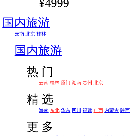
¥4999
国内旅游
云南
北京
桂林
国内旅游
热 门
云南
桂林
厦门
湖南
贵州
北京
精 选
海南
东北
华东
四川
福建
广西
内蒙古
陕西
更 多