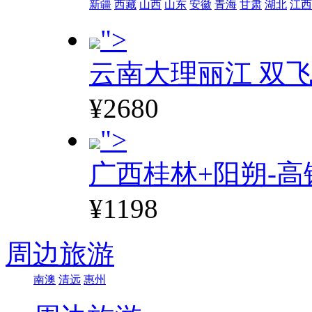
新疆
西藏
山西
山东
安徽
青海
甘肃
湖北
江西
">
云南大理丽江 双飞
¥2680
">
广西桂林+阳朔-高
¥1198
周边旅游
南澳
清远
惠州