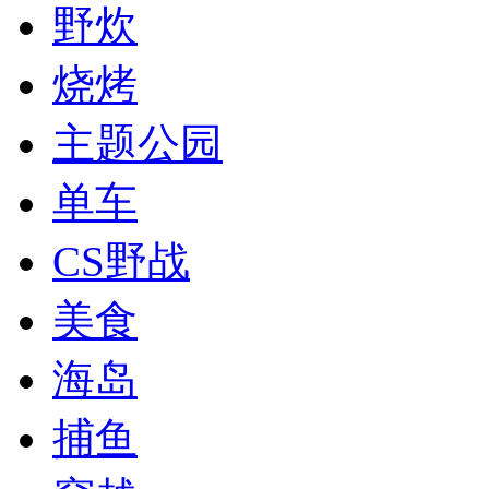
野炊
烧烤
主题公园
单车
CS野战
美食
海岛
捕鱼