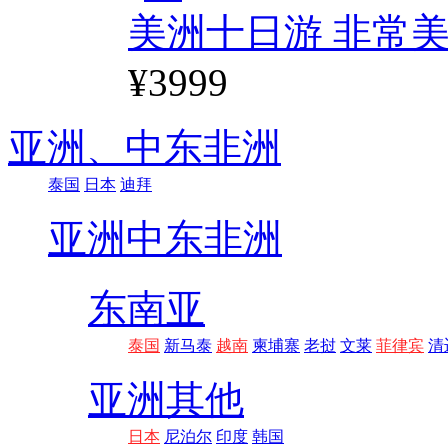
美洲十日游 非常美
¥3999
亚洲、
中东非洲
泰国
日本
迪拜
亚洲
中东非洲
东南亚
泰国
新马泰
越南
柬埔寨
老挝
文莱
菲律宾
清
亚洲其他
日本
尼泊尔
印度
韩国