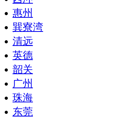
惠州
巽寮湾
清远
英德
韶关
广州
珠海
东莞