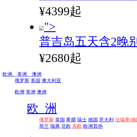
¥4399起
">
普吉岛五天含2晚
¥2680起
欧洲、
美洲、
澳洲
俄罗斯
美国
澳大利亚
欧洲
美洲
澳洲
欧 洲
俄罗斯
英国
希腊
瑞士
德国
意大利
法瑞意(德
荷兰
瑞典
北欧
东欧
欧洲其他