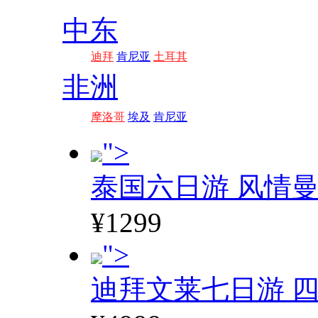
中东
迪拜
肯尼亚
土耳其
非洲
摩洛哥
埃及
肯尼亚
">
泰国六日游 风情
¥1299
">
迪拜文莱七日游 四