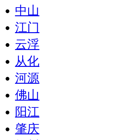
中山
江门
云浮
从化
河源
佛山
阳江
肇庆