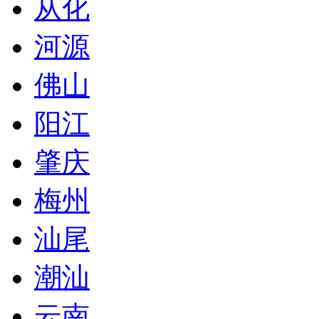
从化
河源
佛山
阳江
肇庆
梅州
汕尾
潮汕
云南