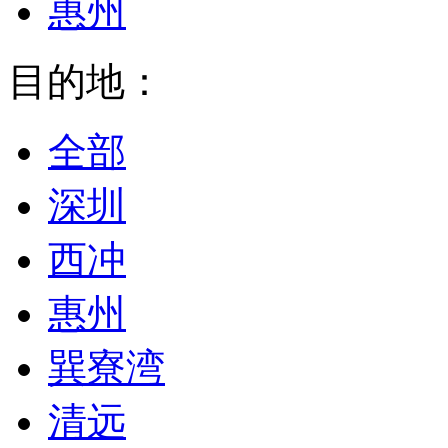
惠州
目的地：
全部
深圳
西冲
惠州
巽寮湾
清远