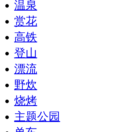
温泉
赏花
高铁
登山
漂流
野炊
烧烤
主题公园