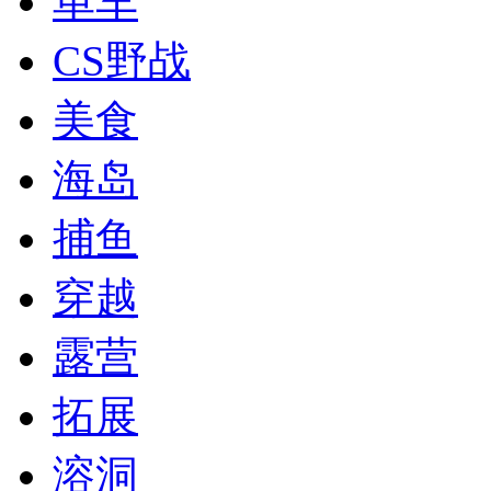
单车
CS野战
美食
海岛
捕鱼
穿越
露营
拓展
溶洞