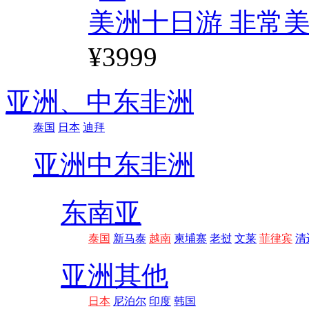
美洲十日游 非常美
¥3999
亚洲、
中东非洲
泰国
日本
迪拜
亚洲
中东非洲
东南亚
泰国
新马泰
越南
柬埔寨
老挝
文莱
菲律宾
清
亚洲其他
日本
尼泊尔
印度
韩国