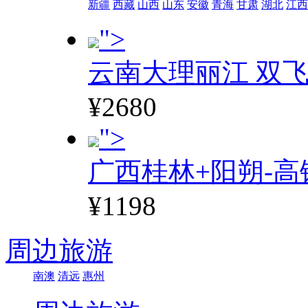
新疆
西藏
山西
山东
安徽
青海
甘肃
湖北
江西
">
云南大理丽江 双飞
¥2680
">
广西桂林+阳朔-高
¥1198
周边旅游
南澳
清远
惠州