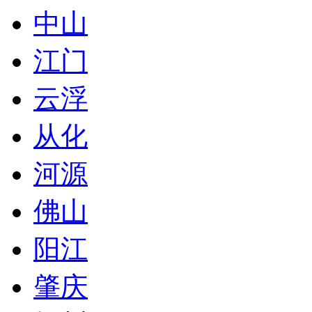
中山
江门
云浮
从化
河源
佛山
阳江
肇庆