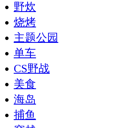
野炊
烧烤
主题公园
单车
CS野战
美食
海岛
捕鱼