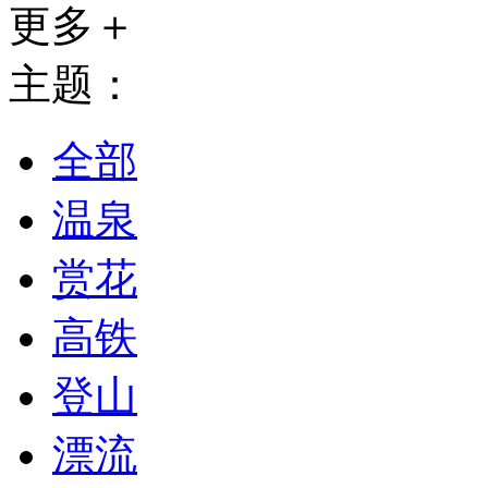
更多＋
主题：
全部
温泉
赏花
高铁
登山
漂流