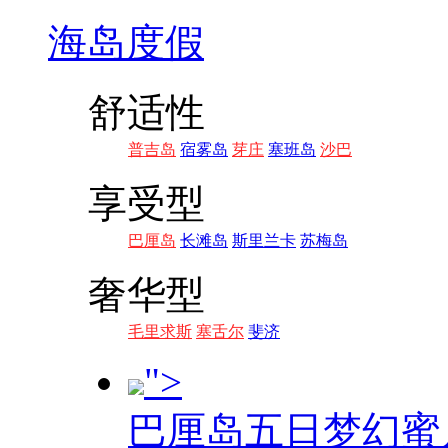
海岛度假
舒适性
普吉岛
宿雾岛
芽庄
塞班岛
沙巴
享受型
巴厘岛
长滩岛
斯里兰卡
苏梅岛
奢华型
毛里求斯
塞舌尔
斐济
">
巴厘岛五日梦幻蜜