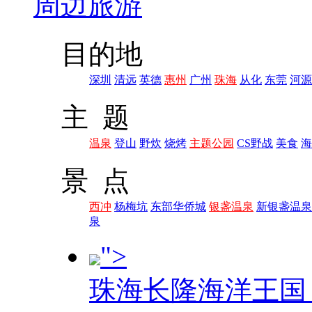
周边旅游
目的地
深圳
清远
英德
惠州
广州
珠海
从化
东莞
河源
主 题
温泉
登山
野炊
烧烤
主题公园
CS野战
美食
海
景 点
西冲
杨梅坑
东部华侨城
银盏温泉
新银盏温泉
泉
">
珠海长隆海洋王国