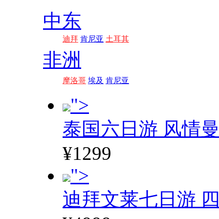
中东
迪拜
肯尼亚
土耳其
非洲
摩洛哥
埃及
肯尼亚
">
泰国六日游 风情
¥1299
">
迪拜文莱七日游 四