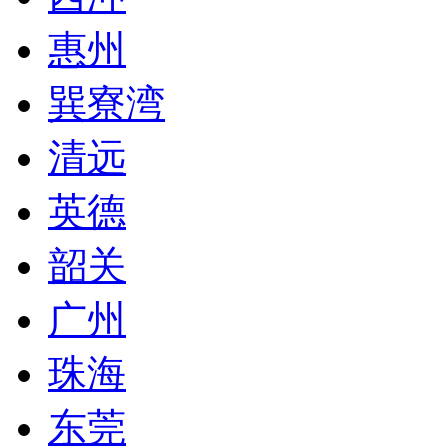
惠州
巽寮湾
清远
英德
韶关
广州
珠海
东莞