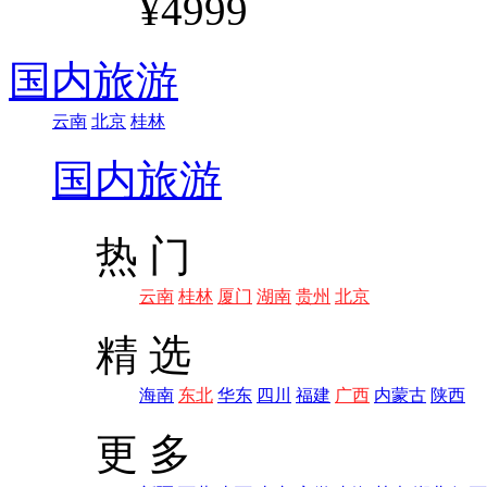
¥4999
国内旅游
云南
北京
桂林
国内旅游
热 门
云南
桂林
厦门
湖南
贵州
北京
精 选
海南
东北
华东
四川
福建
广西
内蒙古
陕西
更 多