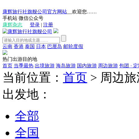
康辉旅行社旗舰公司官方网站
__欢迎您……
手机站
微信公众号
康辉杂志
登录
|
注册
云南
香港
泰国
日本
巴厘岛
邮轮度假
热门出游目的地
首页
当季最热
出境旅游
海岛旅游
国内旅游
周边旅游
包团 · 
当前位置：
首页
>
周边旅
出发地：
全部
全国