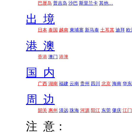
巴厘岛
普吉岛
沙巴
斯里兰卡
其他…
出 境
日本
泰国
越南
柬埔寨
新马泰
土耳其
迪拜
欧
港 澳
香港
澳门
港澳
国 内
广西
湖南
福建
云南
贵州
四川
北京
海南
华东
周 边
韶关
惠州
清远
珠海
河源
阳江
东莞
肇庆
江门
注 意：