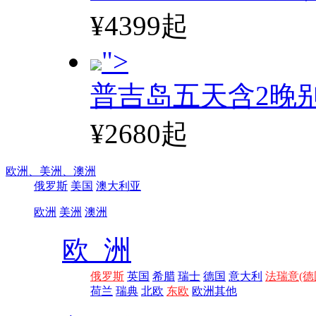
¥4399起
">
普吉岛五天含2晚
¥2680起
欧洲、
美洲、
澳洲
俄罗斯
美国
澳大利亚
欧洲
美洲
澳洲
欧 洲
俄罗斯
英国
希腊
瑞士
德国
意大利
法瑞意(德
荷兰
瑞典
北欧
东欧
欧洲其他