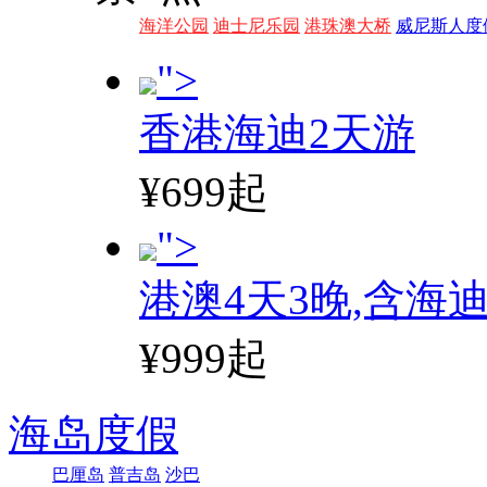
海洋公园
迪士尼乐园
港珠澳大桥
威尼斯人度
">
香港海迪2天游
¥699起
">
港澳4天3晚,含海
¥999起
海岛度假
巴厘岛
普吉岛
沙巴