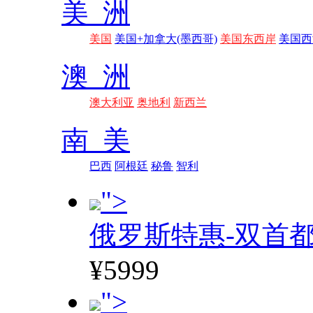
美 洲
美国
美国+加拿大(墨西哥)
美国东西岸
美国西
澳 洲
澳大利亚
奥地利
新西兰
南 美
巴西
阿根廷
秘鲁
智利
">
俄罗斯特惠-双首
¥5999
">