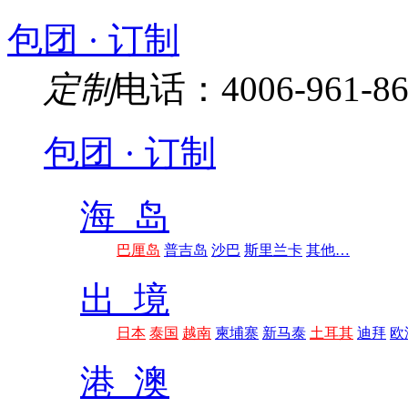
包团 · 订制
定制
电话：4006-961-86
包团 · 订制
海 岛
巴厘岛
普吉岛
沙巴
斯里兰卡
其他…
出 境
日本
泰国
越南
柬埔寨
新马泰
土耳其
迪拜
欧
港 澳