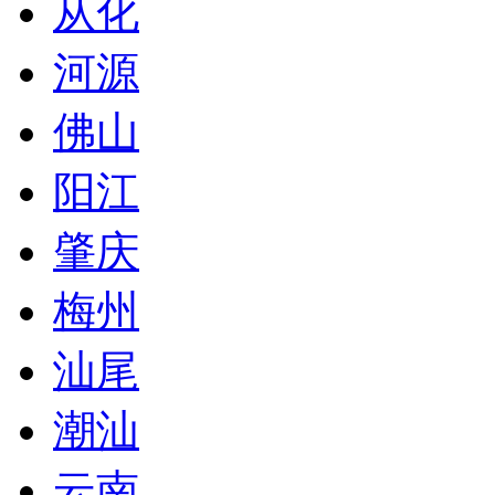
从化
河源
佛山
阳江
肇庆
梅州
汕尾
潮汕
云南