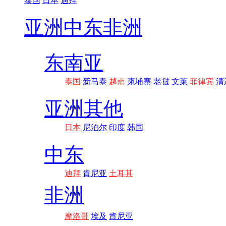
泰国
日本
迪拜
亚洲
中东非洲
东南亚
泰国
新马泰
越南
柬埔寨
老挝
文莱
菲律宾
清
亚洲其他
日本
尼泊尔
印度
韩国
中东
迪拜
肯尼亚
土耳其
非洲
摩洛哥
埃及
肯尼亚