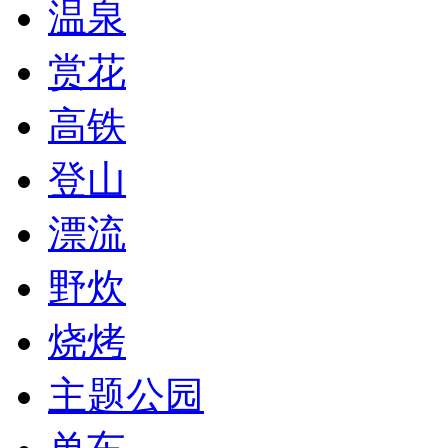
温泉
赏花
高铁
登山
漂流
野炊
烧烤
主题公园