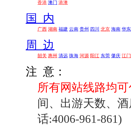
香港
澳门
港澳
国 内
广西
湖南
福建
云南
贵州
四川
北京
海南
华东
周 边
韶关
惠州
清远
珠海
河源
阳江
东莞
肇庆
江门
注 意：
所有网站线路均可
间、出游天数、酒
话:4006-961-861)