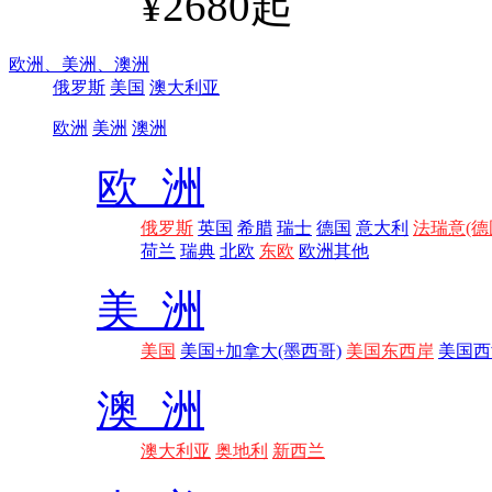
¥2680起
欧洲、
美洲、
澳洲
俄罗斯
美国
澳大利亚
欧洲
美洲
澳洲
欧 洲
俄罗斯
英国
希腊
瑞士
德国
意大利
法瑞意(德
荷兰
瑞典
北欧
东欧
欧洲其他
美 洲
美国
美国+加拿大(墨西哥)
美国东西岸
美国西
澳 洲
澳大利亚
奥地利
新西兰