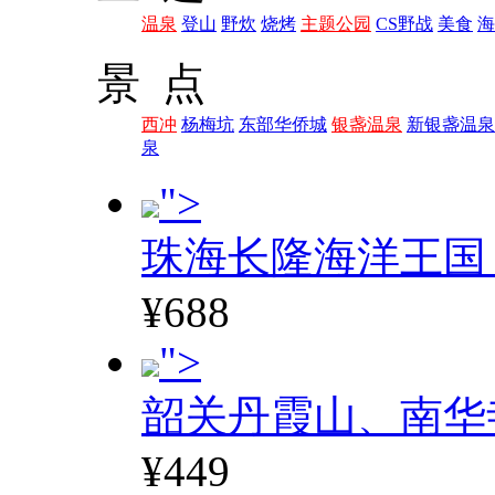
温泉
登山
野炊
烧烤
主题公园
CS野战
美食
海
景 点
西冲
杨梅坑
东部华侨城
银盏温泉
新银盏温泉
泉
">
珠海长隆海洋王国
¥688
">
韶关丹霞山、南华
¥449