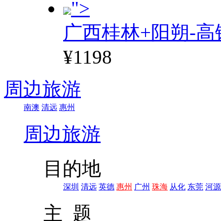
">
广西桂林+阳朔-高
¥1198
周边旅游
南澳
清远
惠州
周边旅游
目的地
深圳
清远
英德
惠州
广州
珠海
从化
东莞
河源
主 题