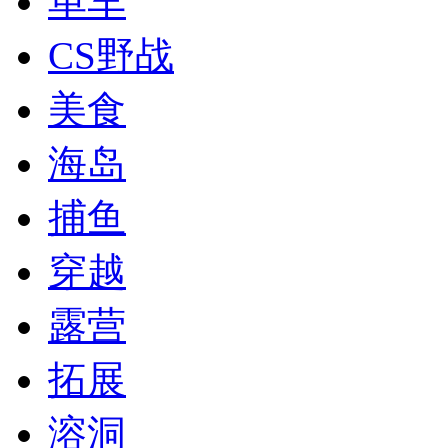
单车
CS野战
美食
海岛
捕鱼
穿越
露营
拓展
溶洞