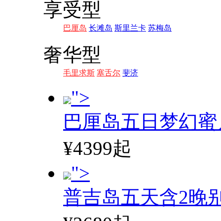
享受型
巴厘岛
长滩岛
斯里兰卡
苏梅岛
奢华型
毛里求斯
塞舌尔
斐济
">
巴厘岛五日梦幻蜜
¥4399起
">
普吉岛五天含2晚