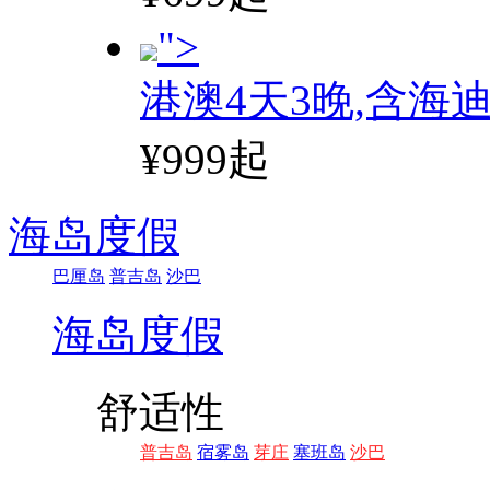
">
港澳4天3晚,含海
¥999起
海岛度假
巴厘岛
普吉岛
沙巴
海岛度假
舒适性
普吉岛
宿雾岛
芽庄
塞班岛
沙巴