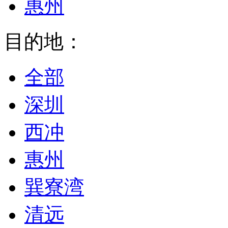
惠州
目的地：
全部
深圳
西冲
惠州
巽寮湾
清远