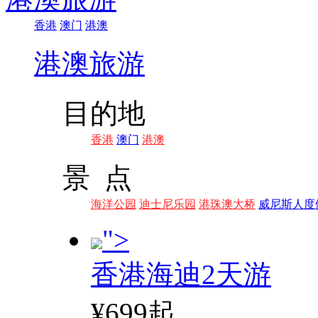
香港
澳门
港澳
港澳旅游
目的地
香港
澳门
港澳
景 点
海洋公园
迪士尼乐园
港珠澳大桥
威尼斯人度
">
香港海迪2天游
¥699起