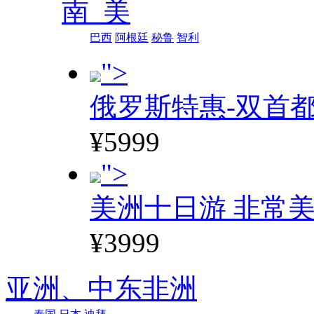
南 美
巴西
阿根廷
秘鲁
智利
">
俄罗斯特惠-双首
¥5999
">
美洲十日游 非常美
¥3999
亚洲、
中东非洲