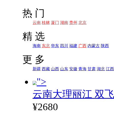
热 门
云南
桂林
厦门
湖南
贵州
北京
精 选
海南
东北
华东
四川
福建
广西
内蒙古
陕西
更 多
新疆
西藏
山西
山东
安徽
青海
甘肃
湖北
江西
">
云南大理丽江 双飞
¥2680