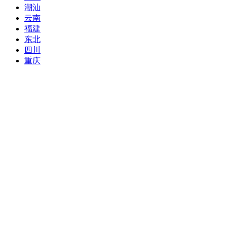
潮汕
云南
福建
东北
四川
重庆
青海
甘肃
宁夏
内蒙古
新疆
陕西
厦门
越南
欧洲
瑞士
意大利
法瑞意(德国)
澳洲
澳大利亚