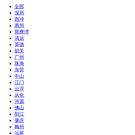
全部
深圳
西冲
惠州
巽寮湾
清远
英德
韶关
广州
珠海
东莞
中山
江门
云浮
从化
河源
佛山
阳江
肇庆
梅州
汕尾