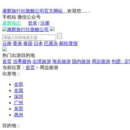
康辉旅行社旗舰公司官方网站
__欢迎您……
手机站
微信公众号
康辉杂志
登录
|
注册
云南
香港
泰国
日本
巴厘岛
邮轮度假
热门出游目的地
首页
当季最热
出境旅游
海岛旅游
国内旅游
周边旅游
包团 · 
当前位置：
首页
>
周边旅游
出发地：
全部
全国
深圳
广州
东莞
惠州
目的地：