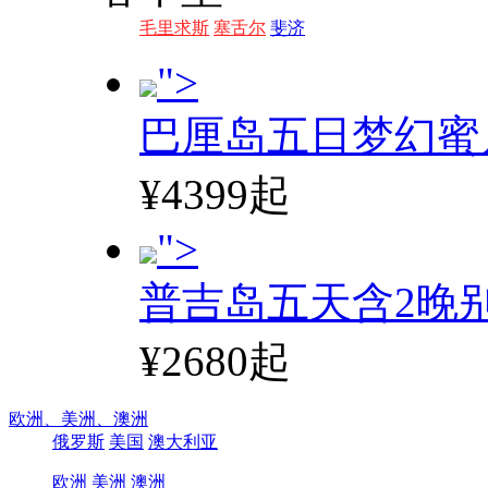
毛里求斯
塞舌尔
斐济
">
巴厘岛五日梦幻蜜
¥4399起
">
普吉岛五天含2晚
¥2680起
欧洲、
美洲、
澳洲
俄罗斯
美国
澳大利亚
欧洲
美洲
澳洲