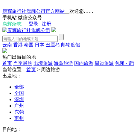
康辉旅行社旗舰公司官方网站
__欢迎您……
手机站
微信公众号
康辉杂志
登录
|
注册
云南
香港
泰国
日本
巴厘岛
邮轮度假
热门出游目的地
首页
当季最热
出境旅游
海岛旅游
国内旅游
周边旅游
包团 · 
当前位置：
首页
>
周边旅游
出发地：
全部
全国
深圳
广州
东莞
惠州
目的地：