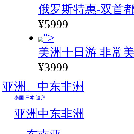
俄罗斯特惠-双首
¥5999
">
美洲十日游 非常美
¥3999
亚洲、
中东非洲
泰国
日本
迪拜
亚洲
中东非洲