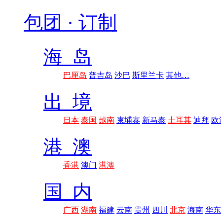
包团 · 订制
海 岛
巴厘岛
普吉岛
沙巴
斯里兰卡
其他…
出 境
日本
泰国
越南
柬埔寨
新马泰
土耳其
迪拜
欧
港 澳
香港
澳门
港澳
国 内
广西
湖南
福建
云南
贵州
四川
北京
海南
华东