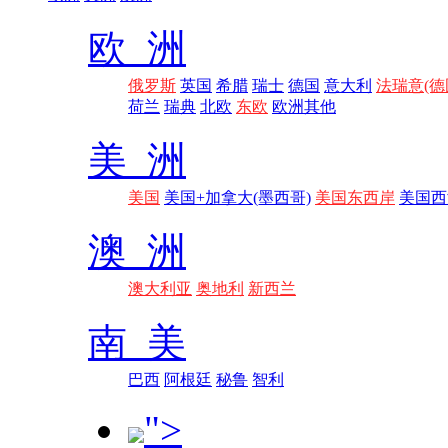
欧 洲
俄罗斯
英国
希腊
瑞士
德国
意大利
法瑞意(德
荷兰
瑞典
北欧
东欧
欧洲其他
美 洲
美国
美国+加拿大(墨西哥)
美国东西岸
美国西
澳 洲
澳大利亚
奥地利
新西兰
南 美
巴西
阿根廷
秘鲁
智利
">