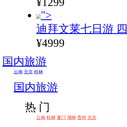
¥1299
">
迪拜文莱七日游 四
¥4999
国内旅游
云南
北京
桂林
国内旅游
热 门
云南
桂林
厦门
湖南
贵州
北京