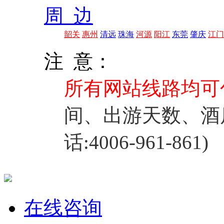
周 边
韶关
惠州
清远
珠海
河源
阳江
东莞
肇庆
江门
注 意：
所有网站线路均可
间、出游天数、酒
话:4006-961-861)
在线咨询