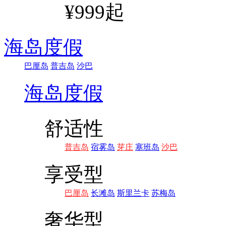
¥999起
海岛度假
巴厘岛
普吉岛
沙巴
海岛度假
舒适性
普吉岛
宿雾岛
芽庄
塞班岛
沙巴
享受型
巴厘岛
长滩岛
斯里兰卡
苏梅岛
奢华型