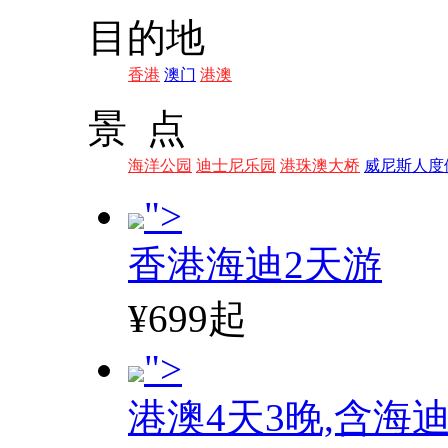
目的地
香港
澳门
港澳
景 点
海洋公园
迪士尼乐园
港珠澳大桥
威尼斯人度
">
香港海迪2天游
¥699起
">
港澳4天3晚,含海