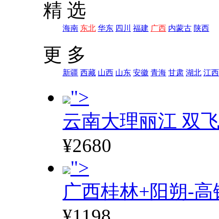
精 选
海南
东北
华东
四川
福建
广西
内蒙古
陕西
更 多
新疆
西藏
山西
山东
安徽
青海
甘肃
湖北
江西
">
云南大理丽江 双飞
¥2680
">
广西桂林+阳朔-高
¥1198