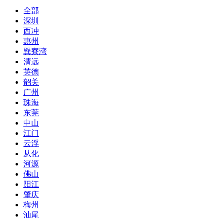
全部
深圳
西冲
惠州
巽寮湾
清远
英德
韶关
广州
珠海
东莞
中山
江门
云浮
从化
河源
佛山
阳江
肇庆
梅州
汕尾