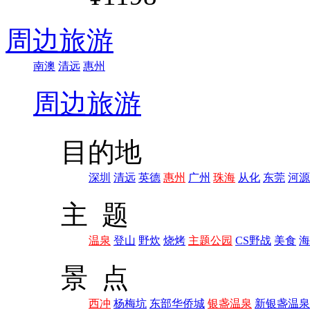
周边旅游
南澳
清远
惠州
周边旅游
目的地
深圳
清远
英德
惠州
广州
珠海
从化
东莞
河源
主 题
温泉
登山
野炊
烧烤
主题公园
CS野战
美食
海
景 点
西冲
杨梅坑
东部华侨城
银盏温泉
新银盏温泉