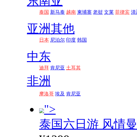
东南亚
泰国
新马泰
越南
柬埔寨
老挝
文莱
菲律宾
清
亚洲其他
日本
尼泊尔
印度
韩国
中东
迪拜
肯尼亚
土耳其
非洲
摩洛哥
埃及
肯尼亚
">
泰国六日游 风情