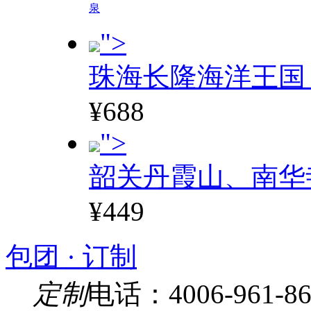
泉
">
珠海长隆海洋王国
¥688
">
韶关丹霞山、南华
¥449
包团 · 订制
定制
电话：4006-961-86