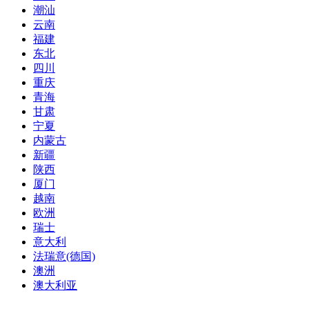
潮汕
云南
福建
东北
四川
重庆
青海
甘肃
宁夏
内蒙古
新疆
陕西
厦门
越南
欧洲
瑞士
意大利
法瑞意(德国)
澳洲
澳大利亚