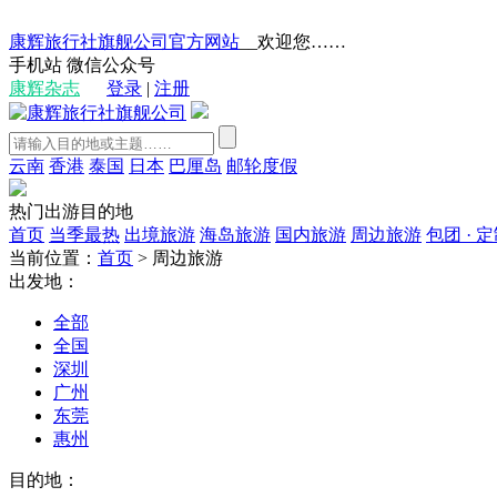
康辉旅行社旗舰公司官方网站
__欢迎您……
手机站
微信公众号
康辉杂志
登录
|
注册
云南
香港
泰国
日本
巴厘岛
邮轮度假
热门出游目的地
首页
当季最热
出境旅游
海岛旅游
国内旅游
周边旅游
包团 · 
当前位置：
首页
>
周边旅游
出发地：
全部
全国
深圳
广州
东莞
惠州
目的地：