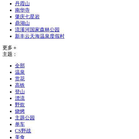
丹霞山
南华寺
肇庆七星岩
鼎湖山
流溪河国家森林公园
新丰云天海温泉度假村
更多＋
主题：
全部
温泉
赏花
高铁
登山
漂流
野炊
烧烤
主题公园
单车
CS野战
美食