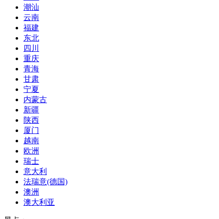
潮汕
云南
福建
东北
四川
重庆
青海
甘肃
宁夏
内蒙古
新疆
陕西
厦门
越南
欧洲
瑞士
意大利
法瑞意(德国)
澳洲
澳大利亚