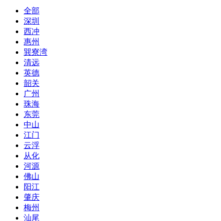
全部
深圳
西冲
惠州
巽寮湾
清远
英德
韶关
广州
珠海
东莞
中山
江门
云浮
从化
河源
佛山
阳江
肇庆
梅州
汕尾