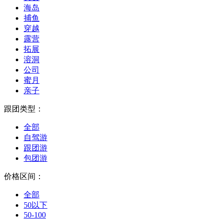
海岛
捕鱼
穿越
露营
拓展
溶洞
公司
蜜月
亲子
跟团类型：
全部
自驾游
跟团游
包团游
价格区间：
全部
50以下
50-100