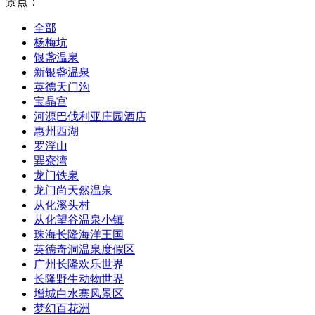
景点：
全部
杨梅坑
银盏温泉
新银盏温泉
英德天门沟
宝晶宫
河源巴伐利亚庄园酒店
惠州西湖
罗浮山
巽寮湾
龙门铁泉
龙门尚天然温泉
从化溪头村
从化望谷温泉小镇
珠海长隆海洋王国
英德奇洞温泉度假区
广州长隆欢乐世界
长隆野生动物世界
增城白水寨风景区
梦幻百花洲