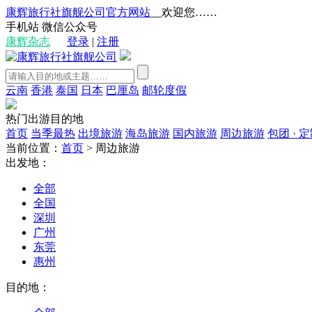
康辉旅行社旗舰公司官方网站
__欢迎您……
手机站
微信公众号
康辉杂志
登录
|
注册
云南
香港
泰国
日本
巴厘岛
邮轮度假
热门出游目的地
首页
当季最热
出境旅游
海岛旅游
国内旅游
周边旅游
包团 · 
当前位置：
首页
>
周边旅游
出发地：
全部
全国
深圳
广州
东莞
惠州
目的地：