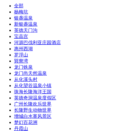
全部
杨梅坑
银盏温泉
新银盏温泉
英德天门沟
宝晶宫
河源巴伐利亚庄园酒店
惠州西湖
罗浮山
巽寮湾
龙门铁泉
龙门尚天然温泉
从化溪头村
从化望谷温泉小镇
珠海长隆海洋王国
英德奇洞温泉度假区
广州长隆欢乐世界
长隆野生动物世界
增城白水寨风景区
梦幻百花洲
丹霞山