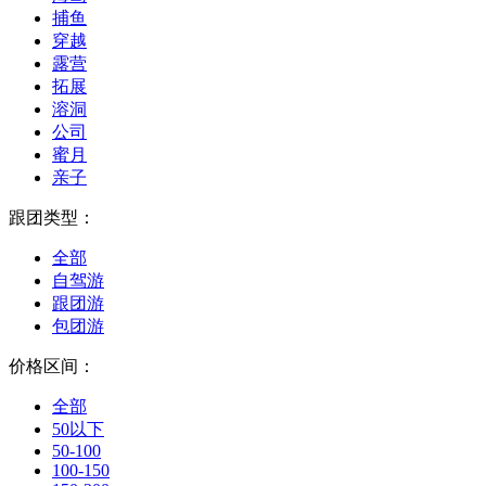
捕鱼
穿越
露营
拓展
溶洞
公司
蜜月
亲子
跟团类型：
全部
自驾游
跟团游
包团游
价格区间：
全部
50以下
50-100
100-150