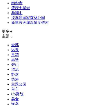
南华寺
肇庆七星岩
鼎湖山
流溪河国家森林公园
新丰云天海温泉度假村
更多＋
主题：
全部
温泉
赏花
高铁
登山
漂流
野炊
烧烤
主题公园
单车
CS野战
美食
海岛