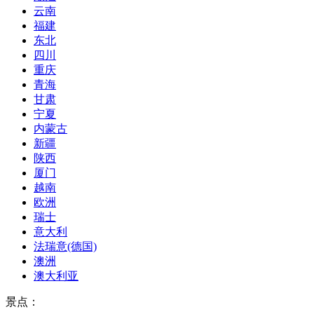
云南
福建
东北
四川
重庆
青海
甘肃
宁夏
内蒙古
新疆
陕西
厦门
越南
欧洲
瑞士
意大利
法瑞意(德国)
澳洲
澳大利亚
景点：