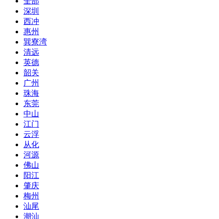
全部
深圳
西冲
惠州
巽寮湾
清远
英德
韶关
广州
珠海
东莞
中山
江门
云浮
从化
河源
佛山
阳江
肇庆
梅州
汕尾
潮汕