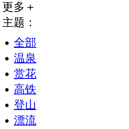
更多＋
主题：
全部
温泉
赏花
高铁
登山
漂流