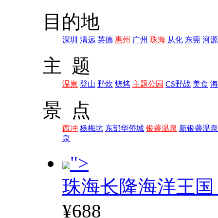
目的地
深圳
清远
英德
惠州
广州
珠海
从化
东莞
河源
主 题
温泉
登山
野炊
烧烤
主题公园
CS野战
美食
海
景 点
西冲
杨梅坑
东部华侨城
银盏温泉
新银盏温泉
泉
">
珠海长隆海洋王国
¥688