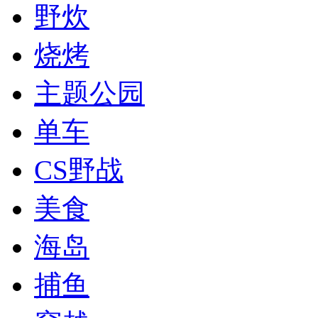
野炊
烧烤
主题公园
单车
CS野战
美食
海岛
捕鱼