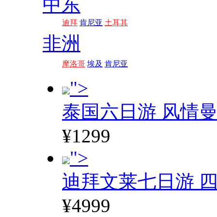
中东
迪拜
肯尼亚
土耳其
非洲
摩洛哥
埃及
肯尼亚
">
泰国六日游 风情
¥1299
">
迪拜文莱七日游 四
¥4999