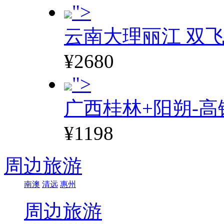
">
云南大理丽江 双飞
¥2680
">
广西桂林+阳朔-高
¥1198
周边旅游
南澳
清远
惠州
周边旅游