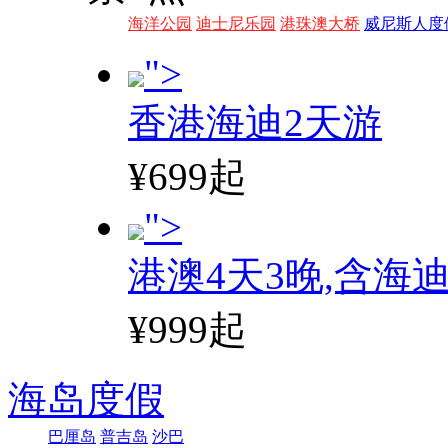
海洋公园
迪士尼乐园
港珠澳大桥
威尼斯人度
">
香港海迪2天游
¥699起
">
港澳4天3晚,含海
¥999起
海岛度假
巴厘岛
普吉岛
沙巴