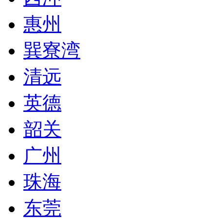
惠州
巽寮湾
清远
英德
韶关
广州
珠海
东莞