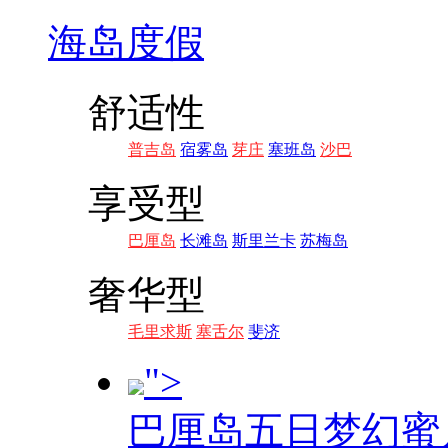
海岛度假
舒适性
普吉岛
宿雾岛
芽庄
塞班岛
沙巴
享受型
巴厘岛
长滩岛
斯里兰卡
苏梅岛
奢华型
毛里求斯
塞舌尔
斐济
">
巴厘岛五日梦幻蜜