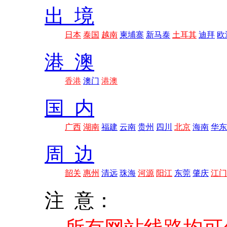
出 境
日本
泰国
越南
柬埔寨
新马泰
土耳其
迪拜
欧
港 澳
香港
澳门
港澳
国 内
广西
湖南
福建
云南
贵州
四川
北京
海南
华东
周 边
韶关
惠州
清远
珠海
河源
阳江
东莞
肇庆
江门
注 意：