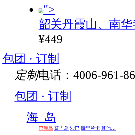
">
韶关丹霞山、南华
¥449
包团 · 订制
定制
电话：4006-961-86
包团 · 订制
海 岛
巴厘岛
普吉岛
沙巴
斯里兰卡
其他…