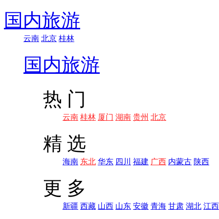
国内旅游
云南
北京
桂林
国内旅游
热 门
云南
桂林
厦门
湖南
贵州
北京
精 选
海南
东北
华东
四川
福建
广西
内蒙古
陕西
更 多
新疆
西藏
山西
山东
安徽
青海
甘肃
湖北
江西