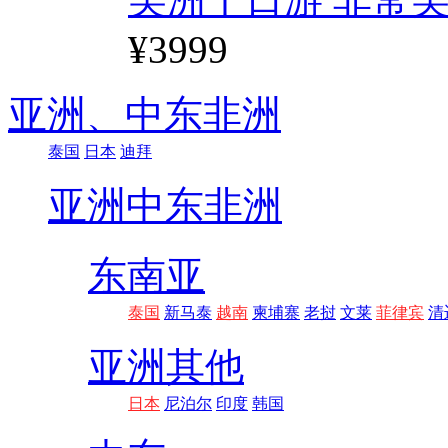
¥3999
亚洲、
中东非洲
泰国
日本
迪拜
亚洲
中东非洲
东南亚
泰国
新马泰
越南
柬埔寨
老挝
文莱
菲律宾
清
亚洲其他
日本
尼泊尔
印度
韩国