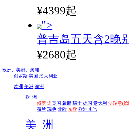
¥4399起
">
普吉岛五天含2晚
¥2680起
欧洲、
美洲、
澳洲
俄罗斯
美国
澳大利亚
欧洲
美洲
澳洲
欧 洲
俄罗斯
英国
希腊
瑞士
德国
意大利
法瑞意(德
荷兰
瑞典
北欧
东欧
欧洲其他
美 洲