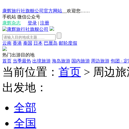
康辉旅行社旗舰公司官方网站
__欢迎您……
手机站
微信公众号
康辉杂志
登录
|
注册
云南
香港
泰国
日本
巴厘岛
邮轮度假
热门出游目的地
首页
当季最热
出境旅游
海岛旅游
国内旅游
周边旅游
包团 · 
当前位置：
首页
>
周边旅
出发地：
全部
全国