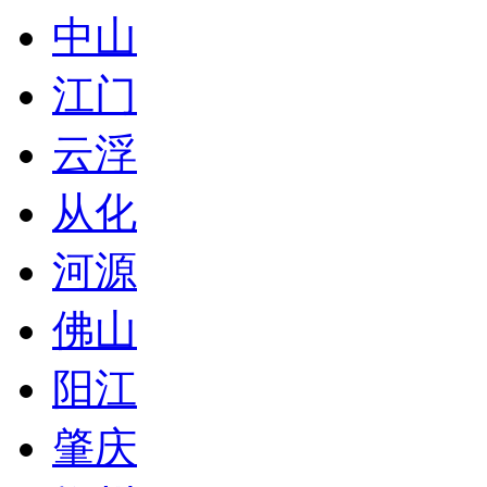
中山
江门
云浮
从化
河源
佛山
阳江
肇庆