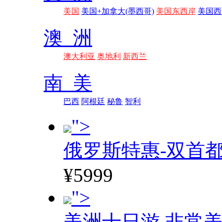
美国
美国+加拿大(墨西哥)
美国东西岸
美国西
澳 洲
澳大利亚
奥地利
新西兰
南 美
巴西
阿根廷
秘鲁
智利
">
俄罗斯特惠-双首
¥5999
">
美洲十日游 非常美