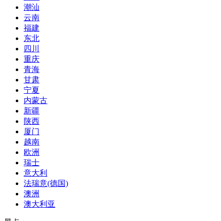
潮汕
云南
福建
东北
四川
重庆
青海
甘肃
宁夏
内蒙古
新疆
陕西
厦门
越南
欧洲
瑞士
意大利
法瑞意(德国)
澳洲
澳大利亚