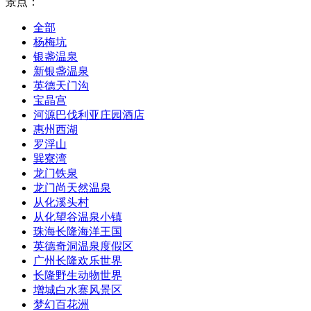
景点：
全部
杨梅坑
银盏温泉
新银盏温泉
英德天门沟
宝晶宫
河源巴伐利亚庄园酒店
惠州西湖
罗浮山
巽寮湾
龙门铁泉
龙门尚天然温泉
从化溪头村
从化望谷温泉小镇
珠海长隆海洋王国
英德奇洞温泉度假区
广州长隆欢乐世界
长隆野生动物世界
增城白水寨风景区
梦幻百花洲