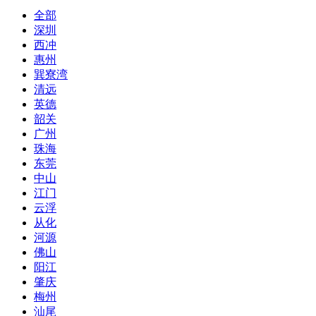
全部
深圳
西冲
惠州
巽寮湾
清远
英德
韶关
广州
珠海
东莞
中山
江门
云浮
从化
河源
佛山
阳江
肇庆
梅州
汕尾