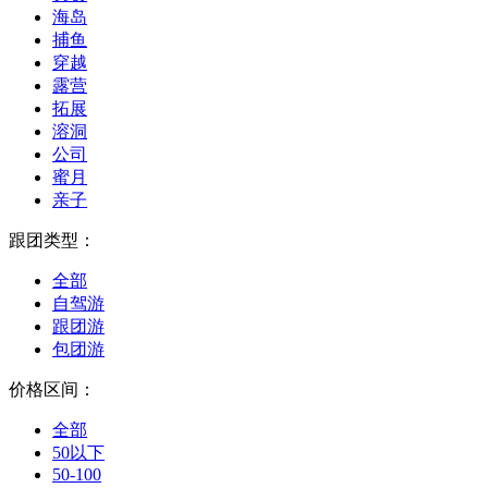
海岛
捕鱼
穿越
露营
拓展
溶洞
公司
蜜月
亲子
跟团类型：
全部
自驾游
跟团游
包团游
价格区间：
全部
50以下
50-100