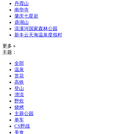
丹霞山
南华寺
肇庆七星岩
鼎湖山
流溪河国家森林公园
新丰云天海温泉度假村
更多＋
主题：
全部
温泉
赏花
高铁
登山
漂流
野炊
烧烤
主题公园
单车
CS野战
美食