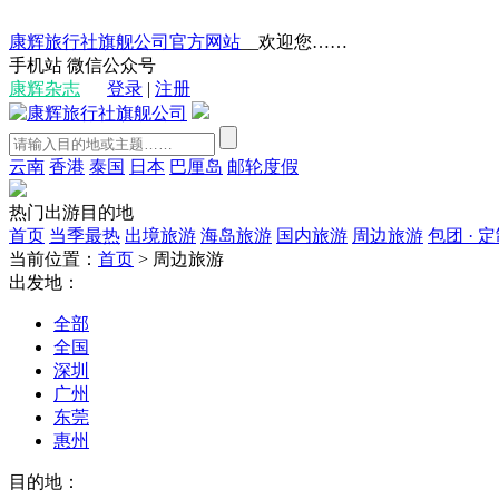
康辉旅行社旗舰公司官方网站
__欢迎您……
手机站
微信公众号
康辉杂志
登录
|
注册
云南
香港
泰国
日本
巴厘岛
邮轮度假
热门出游目的地
首页
当季最热
出境旅游
海岛旅游
国内旅游
周边旅游
包团 · 
当前位置：
首页
>
周边旅游
出发地：
全部
全国
深圳
广州
东莞
惠州
目的地：