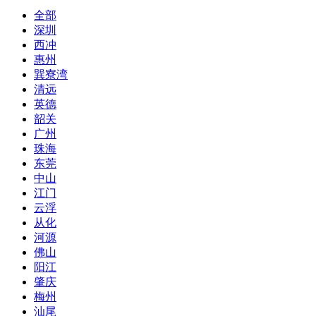
全部
深圳
西冲
惠州
巽寮湾
清远
英德
韶关
广州
珠海
东莞
中山
江门
云浮
从化
河源
佛山
阳江
肇庆
梅州
汕尾