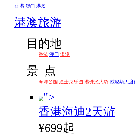
香港
澳门
港澳
港澳旅游
目的地
香港
澳门
港澳
景 点
海洋公园
迪士尼乐园
港珠澳大桥
威尼斯人度
">
香港海迪2天游
¥699起