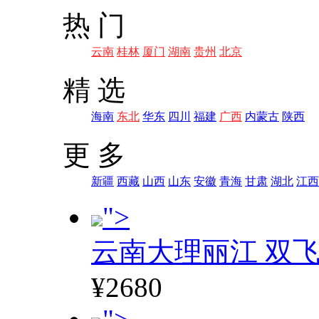
热 门
云南
桂林
厦门
湖南
贵州
北京
精 选
海南
东北
华东
四川
福建
广西
内蒙古
陕西
更 多
新疆
西藏
山西
山东
安徽
青海
甘肃
湖北
江西
">
云南大理丽江 双飞
¥2680