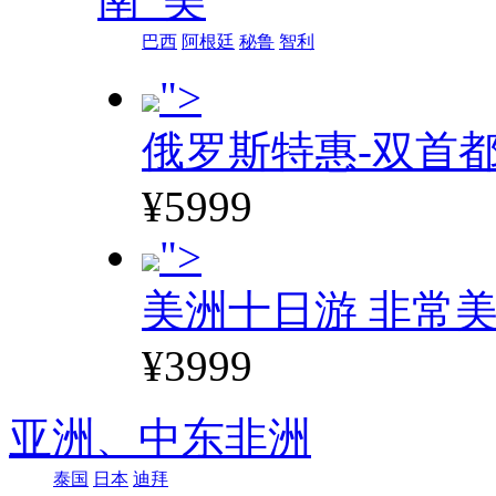
南 美
巴西
阿根廷
秘鲁
智利
">
俄罗斯特惠-双首
¥5999
">
美洲十日游 非常美
¥3999
亚洲、
中东非洲
泰国
日本
迪拜