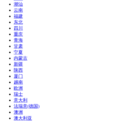
潮汕
云南
福建
东北
四川
重庆
青海
甘肃
宁夏
内蒙古
新疆
陕西
厦门
越南
欧洲
瑞士
意大利
法瑞意(德国)
澳洲
澳大利亚