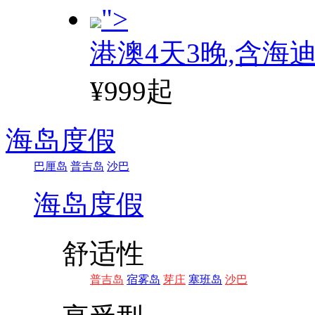
">
港澳4天3晚,含海
¥999起
海岛度假
巴厘岛
普吉岛
沙巴
海岛度假
舒适性
普吉岛
宿雾岛
芽庄
塞班岛
沙巴