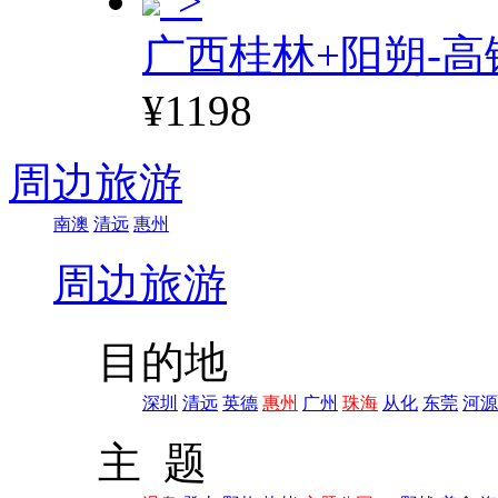
">
广西桂林+阳朔-高
¥1198
周边旅游
南澳
清远
惠州
周边旅游
目的地
深圳
清远
英德
惠州
广州
珠海
从化
东莞
河源
主 题