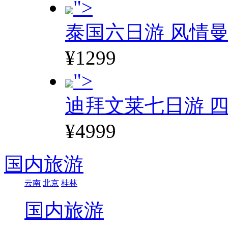
">
泰国六日游 风情
¥1299
">
迪拜文莱七日游 四
¥4999
国内旅游
云南
北京
桂林
国内旅游