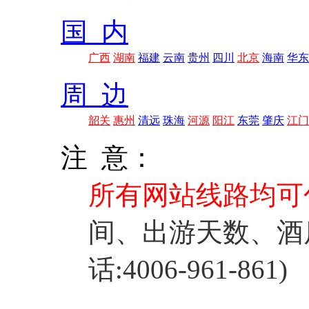
国 内
广西
湖南
福建
云南
贵州
四川
北京
海南
华东
周 边
韶关
惠州
清远
珠海
河源
阳江
东莞
肇庆
江门
注 意：
所有网站线路均可
间、出游天数、酒
话:4006-961-861)