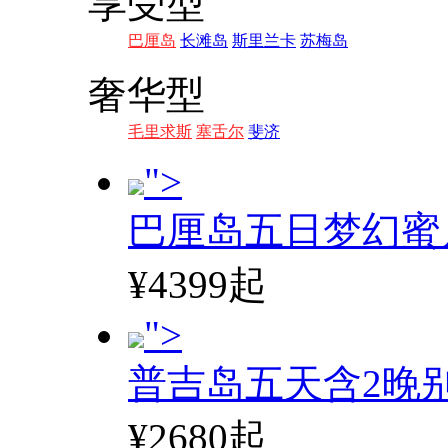
享受型
巴厘岛
长滩岛
斯里兰卡
苏梅岛
奢华型
毛里求斯
塞舌尔
斐济
">
巴厘岛五日梦幻蜜
¥4399起
">
普吉岛五天含2晚
¥2680起