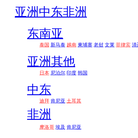
亚洲
中东非洲
东南亚
泰国
新马泰
越南
柬埔寨
老挝
文莱
菲律宾
清
亚洲其他
日本
尼泊尔
印度
韩国
中东
迪拜
肯尼亚
土耳其
非洲
摩洛哥
埃及
肯尼亚