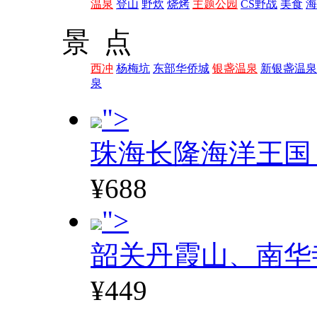
温泉
登山
野炊
烧烤
主题公园
CS野战
美食
海
景 点
西冲
杨梅坑
东部华侨城
银盏温泉
新银盏温泉
泉
">
珠海长隆海洋王国
¥688
">
韶关丹霞山、南华
¥449