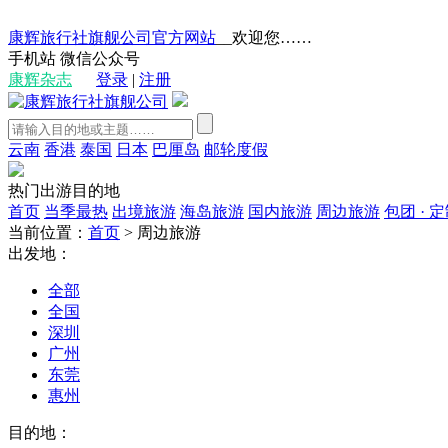
康辉旅行社旗舰公司官方网站
__欢迎您……
手机站
微信公众号
康辉杂志
登录
|
注册
云南
香港
泰国
日本
巴厘岛
邮轮度假
热门出游目的地
首页
当季最热
出境旅游
海岛旅游
国内旅游
周边旅游
包团 · 
当前位置：
首页
>
周边旅游
出发地：
全部
全国
深圳
广州
东莞
惠州
目的地：