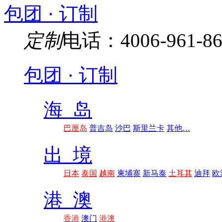
包团 · 订制
定制
电话：4006-961-86
包团 · 订制
海 岛
巴厘岛
普吉岛
沙巴
斯里兰卡
其他…
出 境
日本
泰国
越南
柬埔寨
新马泰
土耳其
迪拜
欧
港 澳
香港
澳门
港澳