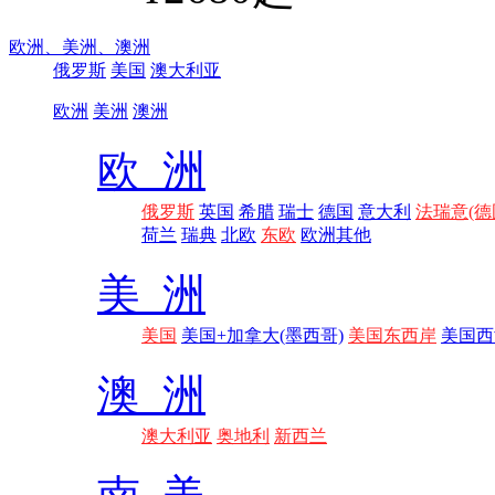
欧洲、
美洲、
澳洲
俄罗斯
美国
澳大利亚
欧洲
美洲
澳洲
欧 洲
俄罗斯
英国
希腊
瑞士
德国
意大利
法瑞意(德
荷兰
瑞典
北欧
东欧
欧洲其他
美 洲
美国
美国+加拿大(墨西哥)
美国东西岸
美国西
澳 洲
澳大利亚
奥地利
新西兰