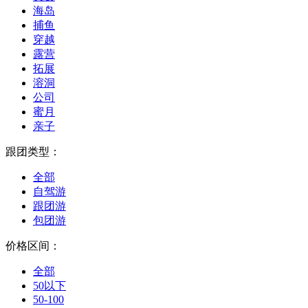
海岛
捕鱼
穿越
露营
拓展
溶洞
公司
蜜月
亲子
跟团类型：
全部
自驾游
跟团游
包团游
价格区间：
全部
50以下
50-100