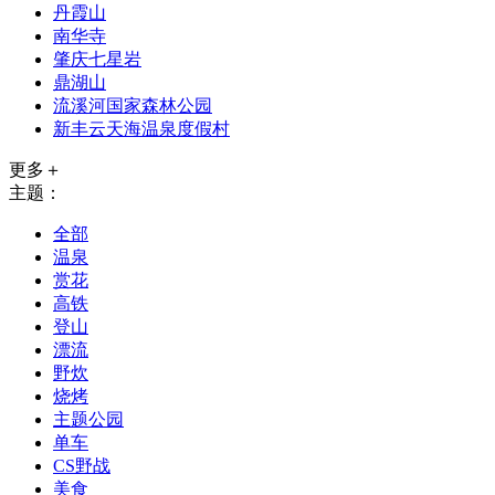
丹霞山
南华寺
肇庆七星岩
鼎湖山
流溪河国家森林公园
新丰云天海温泉度假村
更多＋
主题：
全部
温泉
赏花
高铁
登山
漂流
野炊
烧烤
主题公园
单车
CS野战
美食