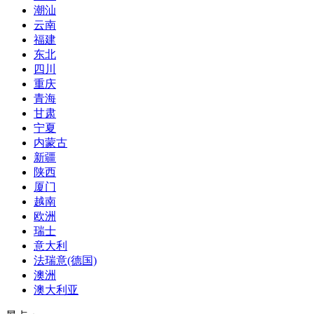
潮汕
云南
福建
东北
四川
重庆
青海
甘肃
宁夏
内蒙古
新疆
陕西
厦门
越南
欧洲
瑞士
意大利
法瑞意(德国)
澳洲
澳大利亚