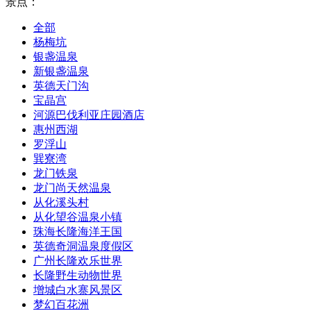
景点：
全部
杨梅坑
银盏温泉
新银盏温泉
英德天门沟
宝晶宫
河源巴伐利亚庄园酒店
惠州西湖
罗浮山
巽寮湾
龙门铁泉
龙门尚天然温泉
从化溪头村
从化望谷温泉小镇
珠海长隆海洋王国
英德奇洞温泉度假区
广州长隆欢乐世界
长隆野生动物世界
增城白水寨风景区
梦幻百花洲