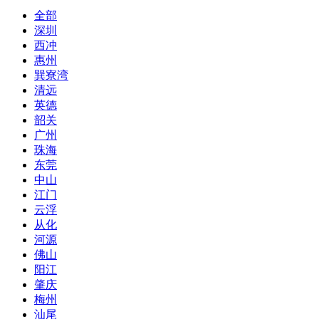
全部
深圳
西冲
惠州
巽寮湾
清远
英德
韶关
广州
珠海
东莞
中山
江门
云浮
从化
河源
佛山
阳江
肇庆
梅州
汕尾