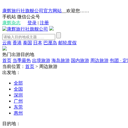
康辉旅行社旗舰公司官方网站
__欢迎您……
手机站
微信公众号
康辉杂志
登录
|
注册
云南
香港
泰国
日本
巴厘岛
邮轮度假
热门出游目的地
首页
当季最热
出境旅游
海岛旅游
国内旅游
周边旅游
包团 · 
当前位置：
首页
>
周边旅游
出发地：
全部
全国
深圳
广州
东莞
惠州
目的地：