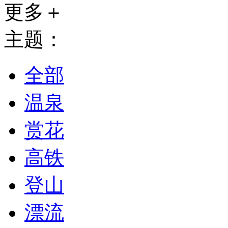
更多＋
主题：
全部
温泉
赏花
高铁
登山
漂流