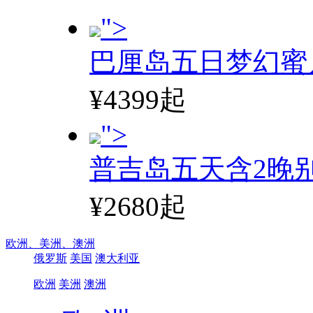
">
巴厘岛五日梦幻蜜
¥4399起
">
普吉岛五天含2晚
¥2680起
欧洲、
美洲、
澳洲
俄罗斯
美国
澳大利亚
欧洲
美洲
澳洲