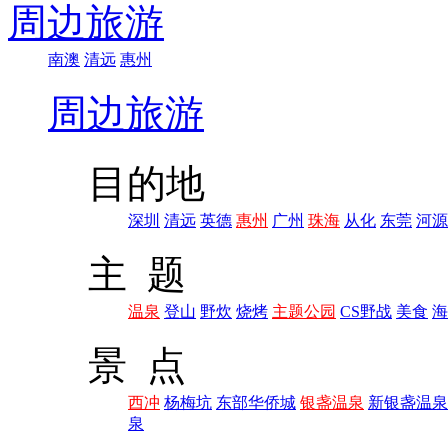
周边旅游
南澳
清远
惠州
周边旅游
目的地
深圳
清远
英德
惠州
广州
珠海
从化
东莞
河源
主 题
温泉
登山
野炊
烧烤
主题公园
CS野战
美食
海
景 点
西冲
杨梅坑
东部华侨城
银盏温泉
新银盏温泉
泉