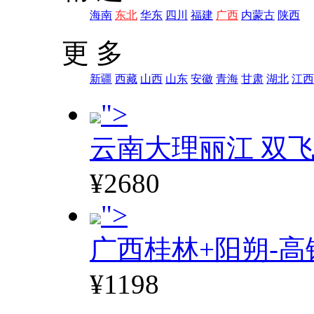
海南
东北
华东
四川
福建
广西
内蒙古
陕西
更 多
新疆
西藏
山西
山东
安徽
青海
甘肃
湖北
江西
">
云南大理丽江 双飞
¥2680
">
广西桂林+阳朔-高
¥1198