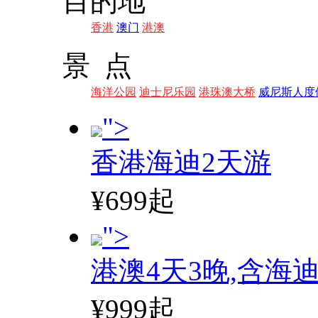
目的地
香港
澳门
港澳
景 点
海洋公园
迪士尼乐园
港珠澳大桥
威尼斯人度
">
香港海迪2天游
¥699起
">
港澳4天3晚,含海
¥999起