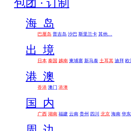
包团 · 订制
海 岛
巴厘岛
普吉岛
沙巴
斯里兰卡
其他…
出 境
日本
泰国
越南
柬埔寨
新马泰
土耳其
迪拜
欧
港 澳
香港
澳门
港澳
国 内
广西
湖南
福建
云南
贵州
四川
北京
海南
华东
周 边