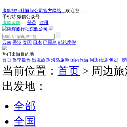
康辉旅行社旗舰公司官方网站
__欢迎您……
手机站
微信公众号
康辉杂志
登录
|
注册
云南
香港
泰国
日本
巴厘岛
邮轮度假
热门出游目的地
首页
当季最热
出境旅游
海岛旅游
国内旅游
周边旅游
包团 · 
当前位置：
首页
>
周边旅
出发地：
全部
全国