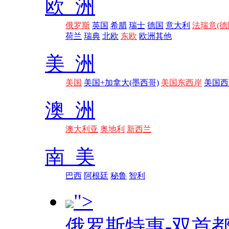
欧 洲
俄罗斯
英国
希腊
瑞士
德国
意大利
法瑞意(德
荷兰
瑞典
北欧
东欧
欧洲其他
美 洲
美国
美国+加拿大(墨西哥)
美国东西岸
美国西
澳 洲
澳大利亚
奥地利
新西兰
南 美
巴西
阿根廷
秘鲁
智利
">
俄罗斯特惠-双首