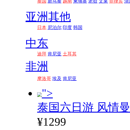
泰国
新马泰
越南
柬埔寨
老挝
文莱
菲律宾
清
亚洲其他
日本
尼泊尔
印度
韩国
中东
迪拜
肯尼亚
土耳其
非洲
摩洛哥
埃及
肯尼亚
">
泰国六日游 风情
¥1299