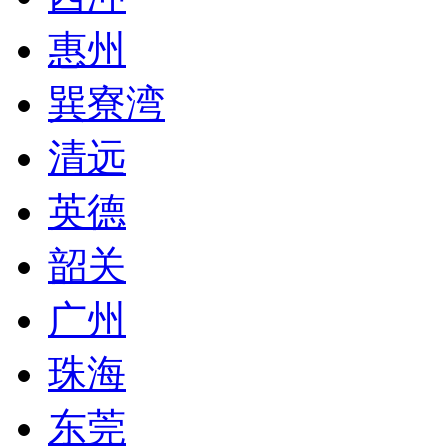
惠州
巽寮湾
清远
英德
韶关
广州
珠海
东莞