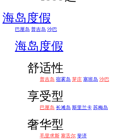
海岛度假
巴厘岛
普吉岛
沙巴
海岛度假
舒适性
普吉岛
宿雾岛
芽庄
塞班岛
沙巴
享受型
巴厘岛
长滩岛
斯里兰卡
苏梅岛
奢华型
毛里求斯
塞舌尔
斐济