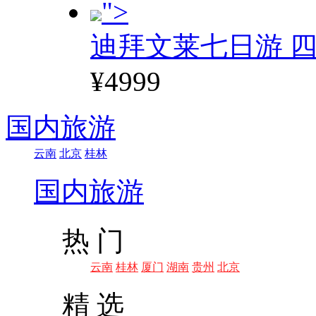
">
迪拜文莱七日游 四
¥4999
国内旅游
云南
北京
桂林
国内旅游
热 门
云南
桂林
厦门
湖南
贵州
北京
精 选