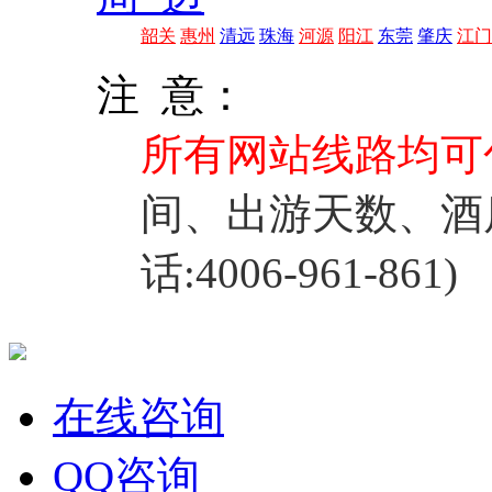
韶关
惠州
清远
珠海
河源
阳江
东莞
肇庆
江门
注 意：
所有网站线路均可
间、出游天数、酒
话:4006-961-861)
在线咨询
QQ咨询