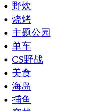
野炊
烧烤
主题公园
单车
CS野战
美食
海岛
捕鱼