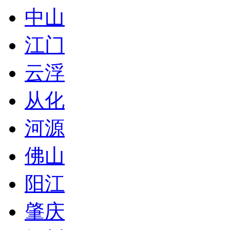
中山
江门
云浮
从化
河源
佛山
阳江
肇庆