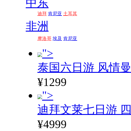
中东
迪拜
肯尼亚
土耳其
非洲
摩洛哥
埃及
肯尼亚
">
泰国六日游 风情
¥1299
">
迪拜文莱七日游 四
¥4999