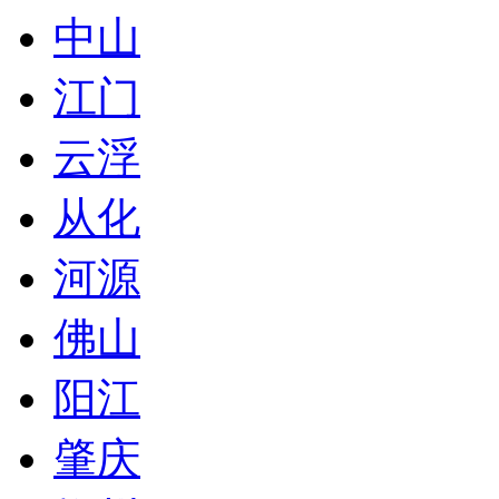
中山
江门
云浮
从化
河源
佛山
阳江
肇庆