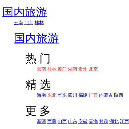
国内旅游
云南
北京
桂林
国内旅游
热 门
云南
桂林
厦门
湖南
贵州
北京
精 选
海南
东北
华东
四川
福建
广西
内蒙古
陕西
更 多
新疆
西藏
山西
山东
安徽
青海
甘肃
湖北
江西