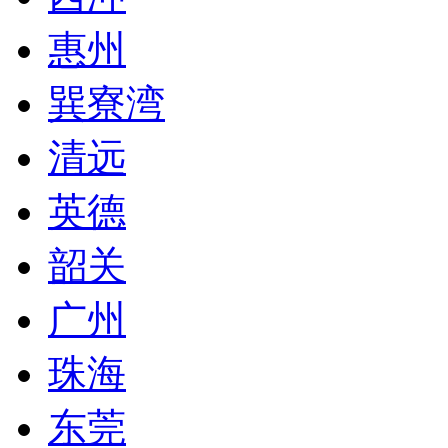
惠州
巽寮湾
清远
英德
韶关
广州
珠海
东莞