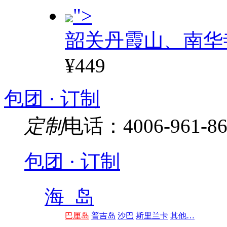
">
韶关丹霞山、南华
¥449
包团 · 订制
定制
电话：4006-961-86
包团 · 订制
海 岛
巴厘岛
普吉岛
沙巴
斯里兰卡
其他…