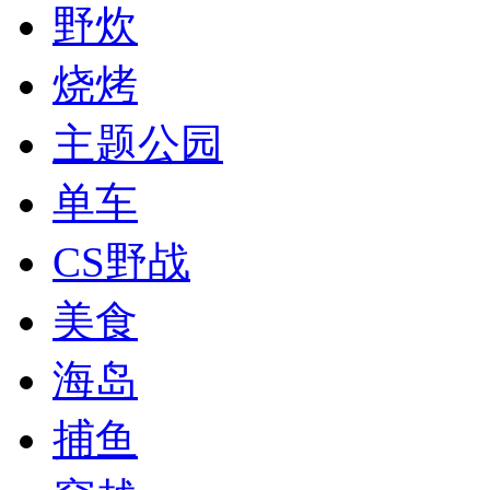
野炊
烧烤
主题公园
单车
CS野战
美食
海岛
捕鱼