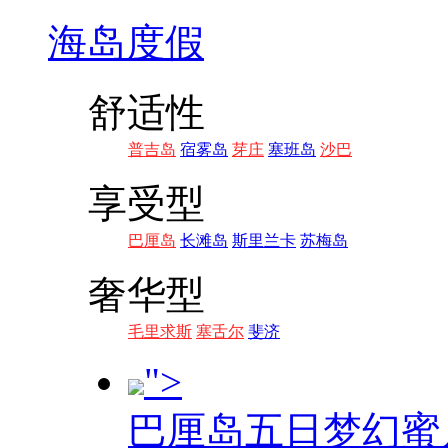
海岛度假
舒适性
普吉岛
宿雾岛
芽庄
塞班岛
沙巴
享受型
巴厘岛
长滩岛
斯里兰卡
苏梅岛
奢华型
毛里求斯
塞舌尔
斐济
">
巴厘岛五日梦幻蜜