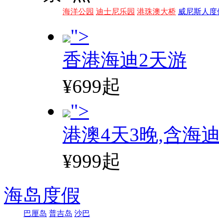
海洋公园
迪士尼乐园
港珠澳大桥
威尼斯人度
">
香港海迪2天游
¥699起
">
港澳4天3晚,含海
¥999起
海岛度假
巴厘岛
普吉岛
沙巴