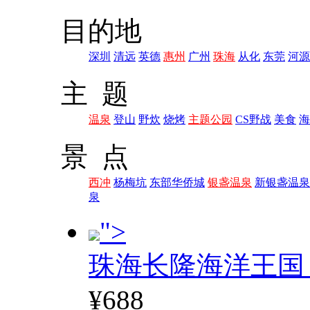
目的地
深圳
清远
英德
惠州
广州
珠海
从化
东莞
河源
主 题
温泉
登山
野炊
烧烤
主题公园
CS野战
美食
海
景 点
西冲
杨梅坑
东部华侨城
银盏温泉
新银盏温泉
泉
">
珠海长隆海洋王国
¥688