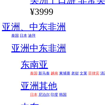
¥3999
亚洲、
中东非洲
泰国
日本
迪拜
亚洲
中东非洲
东南亚
泰国
新马泰
越南
柬埔寨
老挝
文莱
菲律宾
清
亚洲其他
日本
尼泊尔
印度
韩国