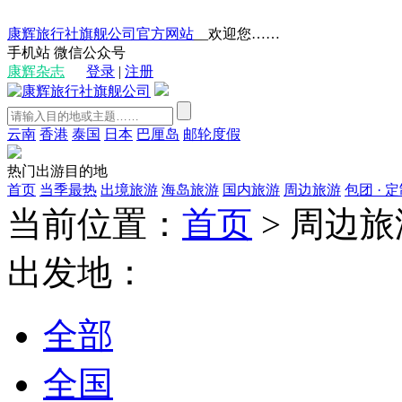
康辉旅行社旗舰公司官方网站
__欢迎您……
手机站
微信公众号
康辉杂志
登录
|
注册
云南
香港
泰国
日本
巴厘岛
邮轮度假
热门出游目的地
首页
当季最热
出境旅游
海岛旅游
国内旅游
周边旅游
包团 · 
当前位置：
首页
>
周边旅
出发地：
全部
全国