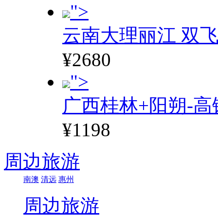
">
云南大理丽江 双飞
¥2680
">
广西桂林+阳朔-高
¥1198
周边旅游
南澳
清远
惠州
周边旅游