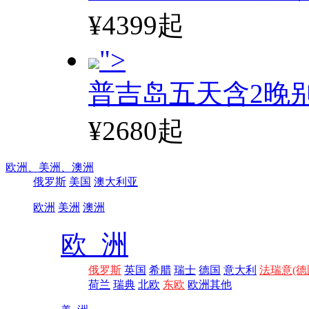
¥4399起
">
普吉岛五天含2晚
¥2680起
欧洲、
美洲、
澳洲
俄罗斯
美国
澳大利亚
欧洲
美洲
澳洲
欧 洲
俄罗斯
英国
希腊
瑞士
德国
意大利
法瑞意(德
荷兰
瑞典
北欧
东欧
欧洲其他