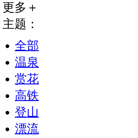
更多＋
主题：
全部
温泉
赏花
高铁
登山
漂流