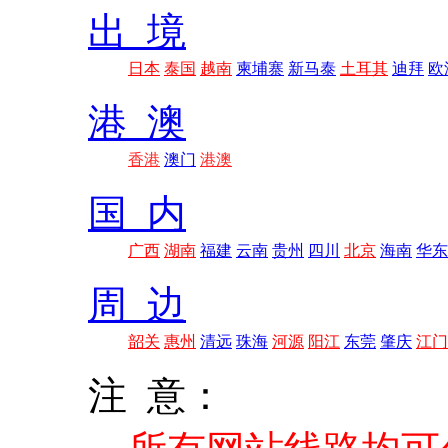
出 境
日本
泰国
越南
柬埔寨
新马泰
土耳其
迪拜
欧
港 澳
香港
澳门
港澳
国 内
广西
湖南
福建
云南
贵州
四川
北京
海南
华东
周 边
韶关
惠州
清远
珠海
河源
阳江
东莞
肇庆
江门
注 意：