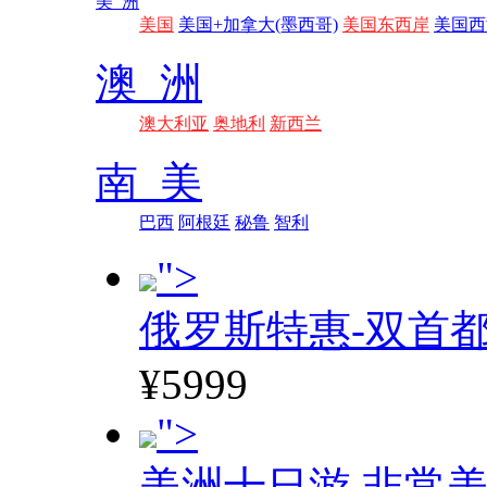
美 洲
美国
美国+加拿大(墨西哥)
美国东西岸
美国西
澳 洲
澳大利亚
奥地利
新西兰
南 美
巴西
阿根廷
秘鲁
智利
">
俄罗斯特惠-双首
¥5999
">
美洲十日游 非常美