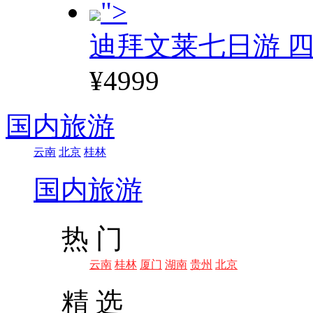
">
迪拜文莱七日游 四
¥4999
国内旅游
云南
北京
桂林
国内旅游
热 门
云南
桂林
厦门
湖南
贵州
北京
精 选