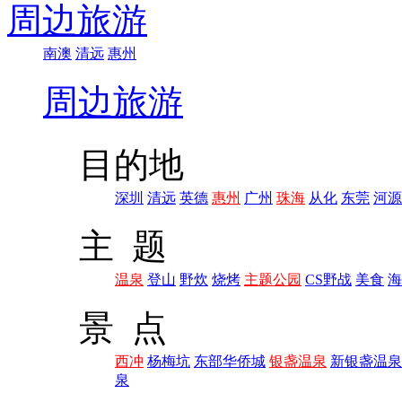
周边旅游
南澳
清远
惠州
周边旅游
目的地
深圳
清远
英德
惠州
广州
珠海
从化
东莞
河源
主 题
温泉
登山
野炊
烧烤
主题公园
CS野战
美食
海
景 点
西冲
杨梅坑
东部华侨城
银盏温泉
新银盏温泉
泉