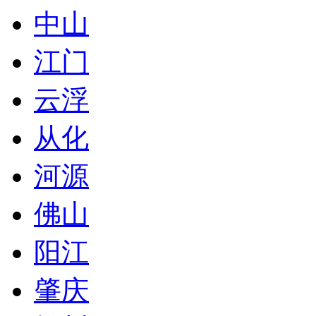
中山
江门
云浮
从化
河源
佛山
阳江
肇庆