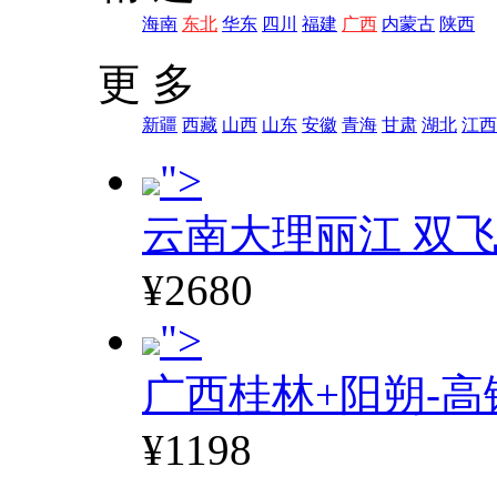
海南
东北
华东
四川
福建
广西
内蒙古
陕西
更 多
新疆
西藏
山西
山东
安徽
青海
甘肃
湖北
江西
">
云南大理丽江 双飞
¥2680
">
广西桂林+阳朔-高
¥1198