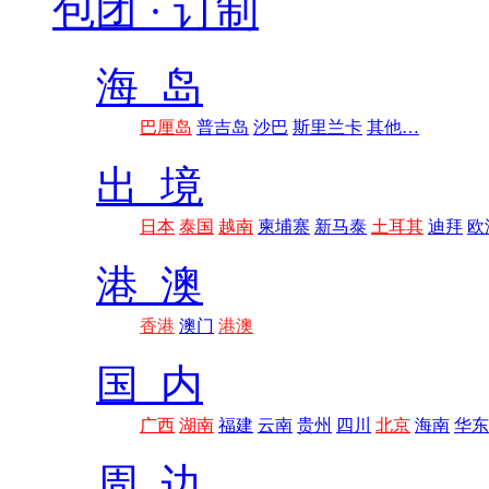
包团 · 订制
海 岛
巴厘岛
普吉岛
沙巴
斯里兰卡
其他…
出 境
日本
泰国
越南
柬埔寨
新马泰
土耳其
迪拜
欧
港 澳
香港
澳门
港澳
国 内
广西
湖南
福建
云南
贵州
四川
北京
海南
华东
周 边