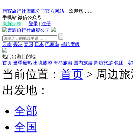
康辉旅行社旗舰公司官方网站
__欢迎您……
手机站
微信公众号
康辉杂志
登录
|
注册
云南
香港
泰国
日本
巴厘岛
邮轮度假
热门出游目的地
首页
当季最热
出境旅游
海岛旅游
国内旅游
周边旅游
包团 · 
当前位置：
首页
>
周边旅
出发地：
全部
全国