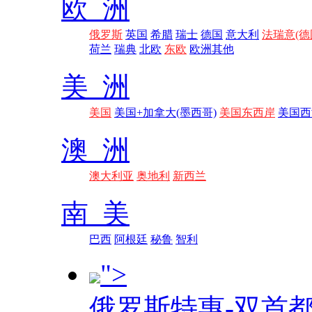
欧 洲
俄罗斯
英国
希腊
瑞士
德国
意大利
法瑞意(德
荷兰
瑞典
北欧
东欧
欧洲其他
美 洲
美国
美国+加拿大(墨西哥)
美国东西岸
美国西
澳 洲
澳大利亚
奥地利
新西兰
南 美
巴西
阿根廷
秘鲁
智利
">
俄罗斯特惠-双首