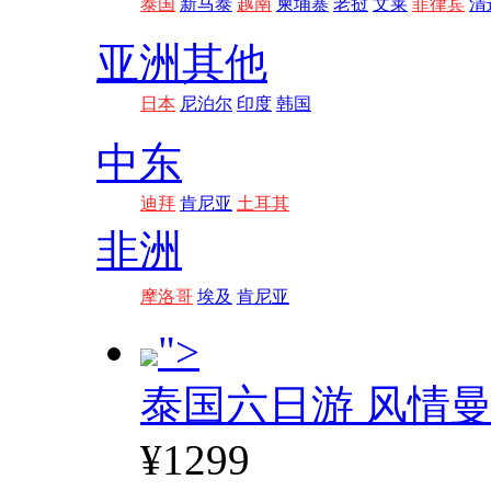
泰国
新马泰
越南
柬埔寨
老挝
文莱
菲律宾
清
亚洲其他
日本
尼泊尔
印度
韩国
中东
迪拜
肯尼亚
土耳其
非洲
摩洛哥
埃及
肯尼亚
">
泰国六日游 风情
¥1299