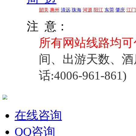
韶关
惠州
清远
珠海
河源
阳江
东莞
肇庆
江门
注 意：
所有网站线路均可
间、出游天数、酒
话:4006-961-861)
在线咨询
QQ咨询