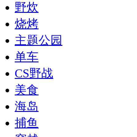
野炊
烧烤
主题公园
单车
CS野战
美食
海岛
捕鱼