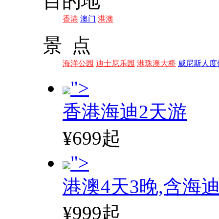
目的地
香港
澳门
港澳
景 点
海洋公园
迪士尼乐园
港珠澳大桥
威尼斯人度
">
香港海迪2天游
¥699起
">
港澳4天3晚,含海
¥999起