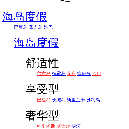
海岛度假
巴厘岛
普吉岛
沙巴
海岛度假
舒适性
普吉岛
宿雾岛
芽庄
塞班岛
沙巴
享受型
巴厘岛
长滩岛
斯里兰卡
苏梅岛
奢华型
毛里求斯
塞舌尔
斐济