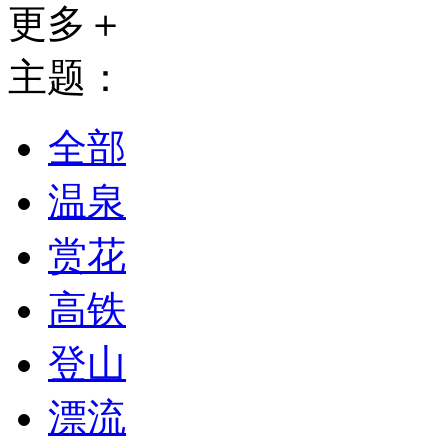
更多＋
主题：
全部
温泉
赏花
高铁
登山
漂流