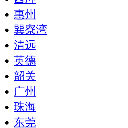
惠州
巽寮湾
清远
英德
韶关
广州
珠海
东莞