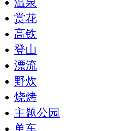
温泉
赏花
高铁
登山
漂流
野炊
烧烤
主题公园
单车