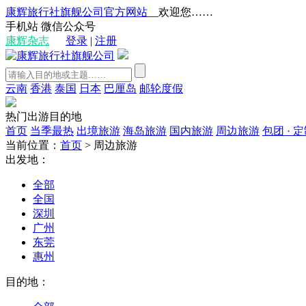
康辉旅行社旗舰公司官方网站
__欢迎您……
手机站
微信公众号
康辉杂志
登录
|
注册
云南
香港
泰国
日本
巴厘岛
邮轮度假
热门出游目的地
首页
当季最热
出境旅游
海岛旅游
国内旅游
周边旅游
包团 · 
当前位置：
首页
>
周边旅游
出发地：
全部
全国
深圳
广州
东莞
惠州
目的地：