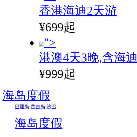
香港海迪2天游
¥699起
">
港澳4天3晚,含海
¥999起
海岛度假
巴厘岛
普吉岛
沙巴
海岛度假