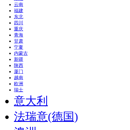
云南
福建
东北
四川
重庆
青海
甘肃
宁夏
内蒙古
新疆
陕西
厦门
越南
欧洲
瑞士
意大利
法瑞意(德国)