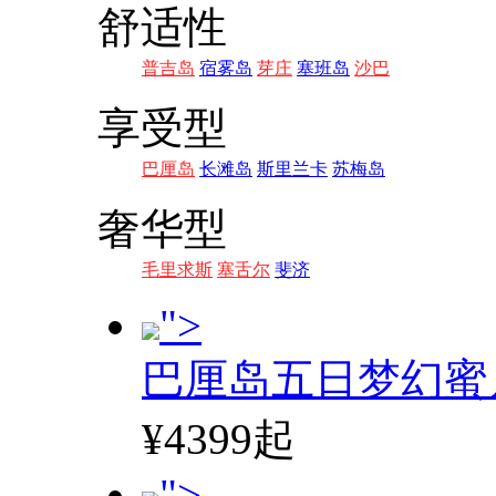
舒适性
普吉岛
宿雾岛
芽庄
塞班岛
沙巴
享受型
巴厘岛
长滩岛
斯里兰卡
苏梅岛
奢华型
毛里求斯
塞舌尔
斐济
">
巴厘岛五日梦幻蜜
¥4399起
">