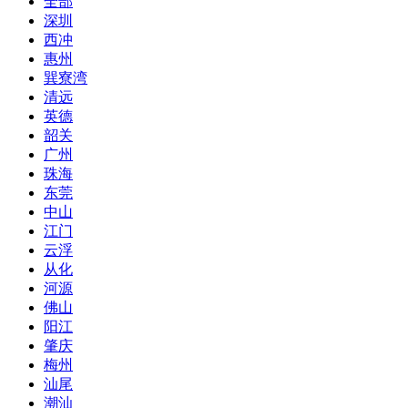
全部
深圳
西冲
惠州
巽寮湾
清远
英德
韶关
广州
珠海
东莞
中山
江门
云浮
从化
河源
佛山
阳江
肇庆
梅州
汕尾
潮汕