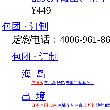
¥449
包团 · 订制
定制
电话：4006-961-86
包团 · 订制
海 岛
巴厘岛
普吉岛
沙巴
斯里兰卡
其他…
出 境
日本
泰国
越南
柬埔寨
新马泰
土耳其
迪拜
欧