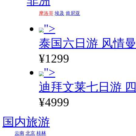
非洲
摩洛哥
埃及
肯尼亚
">
泰国六日游 风情
¥1299
">
迪拜文莱七日游 四
¥4999
国内旅游
云南
北京
桂林