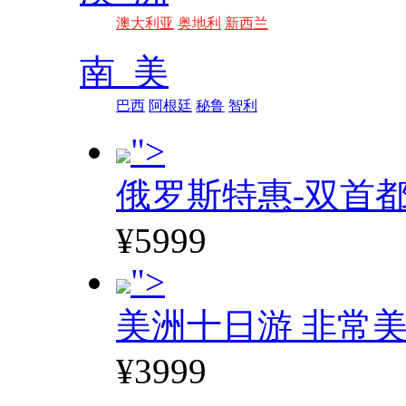
澳大利亚
奥地利
新西兰
南 美
巴西
阿根廷
秘鲁
智利
">
俄罗斯特惠-双首
¥5999
">
美洲十日游 非常美
¥3999