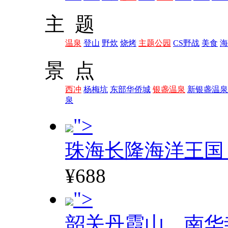
主 题
温泉
登山
野炊
烧烤
主题公园
CS野战
美食
海
景 点
西冲
杨梅坑
东部华侨城
银盏温泉
新银盏温泉
泉
">
珠海长隆海洋王国
¥688
">
韶关丹霞山、南华