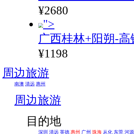
¥2680
">
广西桂林+阳朔-高
¥1198
周边旅游
南澳
清远
惠州
周边旅游
目的地
深圳
清远
英德
惠州
广州
珠海
从化
东莞
河源