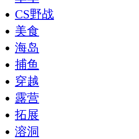
CS野战
美食
海岛
捕鱼
穿越
露营
拓展
溶洞