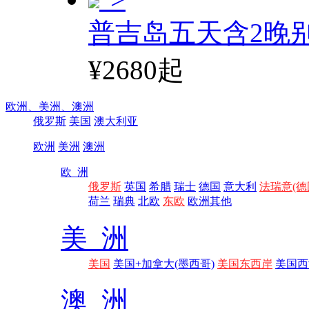
普吉岛五天含2晚
¥2680起
欧洲、
美洲、
澳洲
俄罗斯
美国
澳大利亚
欧洲
美洲
澳洲
欧 洲
俄罗斯
英国
希腊
瑞士
德国
意大利
法瑞意(德
荷兰
瑞典
北欧
东欧
欧洲其他
美 洲
美国
美国+加拿大(墨西哥)
美国东西岸
美国西
澳 洲