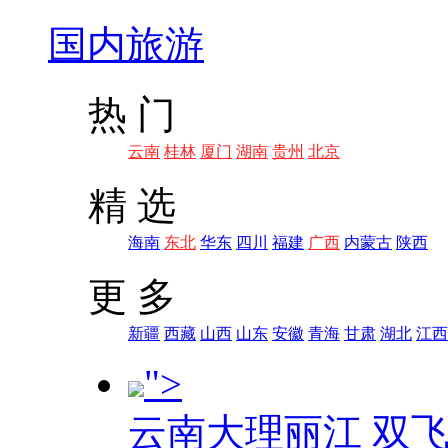
国内旅游
热 门
云南
桂林
厦门
湖南
贵州
北京
精 选
海南
东北
华东
四川
福建
广西
内蒙古
陕西
更 多
新疆
西藏
山西
山东
安徽
青海
甘肃
湖北
江西
">
云南大理丽江 双飞