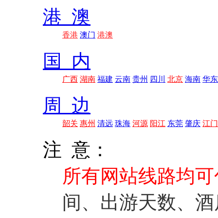
港 澳
香港
澳门
港澳
国 内
广西
湖南
福建
云南
贵州
四川
北京
海南
华东
周 边
韶关
惠州
清远
珠海
河源
阳江
东莞
肇庆
江门
注 意：
所有网站线路均可
间、出游天数、酒