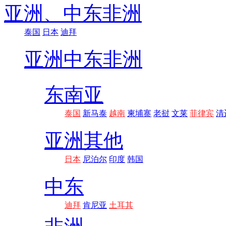
亚洲、
中东非洲
泰国
日本
迪拜
亚洲
中东非洲
东南亚
泰国
新马泰
越南
柬埔寨
老挝
文莱
菲律宾
清
亚洲其他
日本
尼泊尔
印度
韩国
中东
迪拜
肯尼亚
土耳其