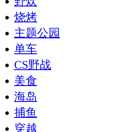
野炊
烧烤
主题公园
单车
CS野战
美食
海岛
捕鱼
穿越