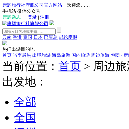
康辉旅行社旗舰公司官方网站
__欢迎您……
手机站
微信公众号
康辉杂志
登录
|
注册
云南
香港
泰国
日本
巴厘岛
邮轮度假
热门出游目的地
首页
当季最热
出境旅游
海岛旅游
国内旅游
周边旅游
包团 · 
当前位置：
首页
>
周边旅
出发地：
全部
全国