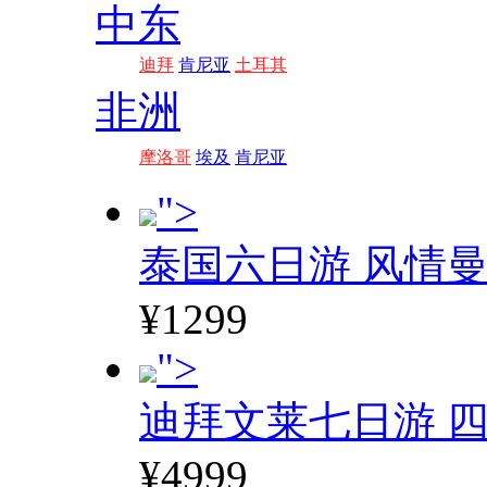
中东
迪拜
肯尼亚
土耳其
非洲
摩洛哥
埃及
肯尼亚
">
泰国六日游 风情
¥1299
">
迪拜文莱七日游 四
¥4999