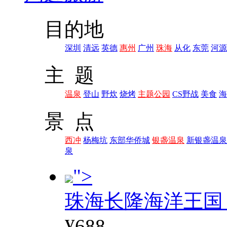
目的地
深圳
清远
英德
惠州
广州
珠海
从化
东莞
河源
主 题
温泉
登山
野炊
烧烤
主题公园
CS野战
美食
海
景 点
西冲
杨梅坑
东部华侨城
银盏温泉
新银盏温泉
泉
">
珠海长隆海洋王国
¥688