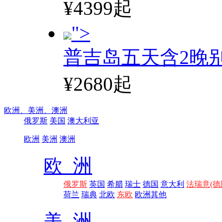
¥4399起
">
普吉岛五天含2晚
¥2680起
欧洲、
美洲、
澳洲
俄罗斯
美国
澳大利亚
欧洲
美洲
澳洲
欧 洲
俄罗斯
英国
希腊
瑞士
德国
意大利
法瑞意(德
荷兰
瑞典
北欧
东欧
欧洲其他
美 洲