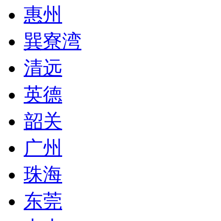
惠州
巽寮湾
清远
英德
韶关
广州
珠海
东莞