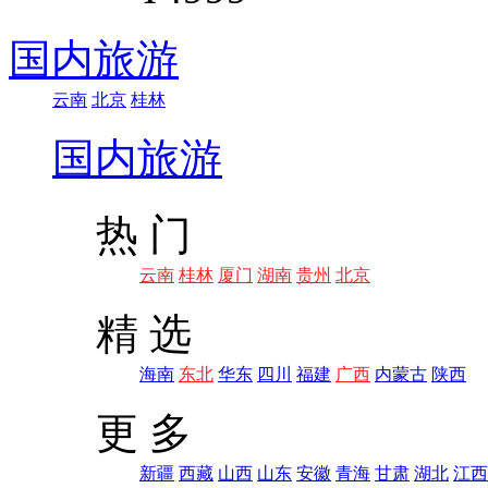
国内旅游
云南
北京
桂林
国内旅游
热 门
云南
桂林
厦门
湖南
贵州
北京
精 选
海南
东北
华东
四川
福建
广西
内蒙古
陕西
更 多
新疆
西藏
山西
山东
安徽
青海
甘肃
湖北
江西