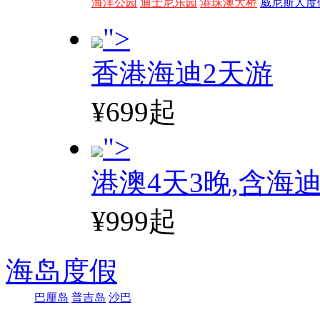
海洋公园
迪士尼乐园
港珠澳大桥
威尼斯人度
">
香港海迪2天游
¥699起
">
港澳4天3晚,含海
¥999起
海岛度假
巴厘岛
普吉岛
沙巴