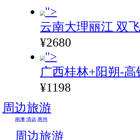
">
云南大理丽江 双飞
¥2680
">
广西桂林+阳朔-高
¥1198
周边旅游
南澳
清远
惠州
周边旅游