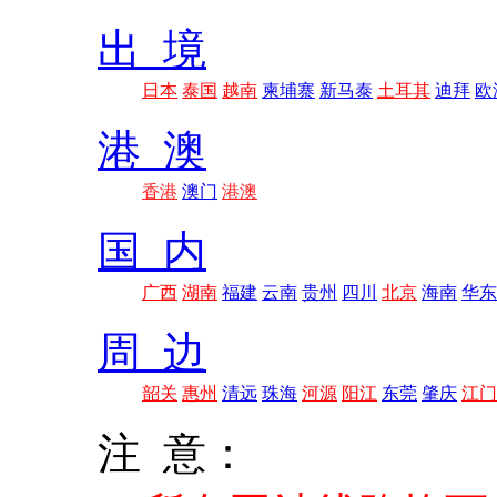
出 境
日本
泰国
越南
柬埔寨
新马泰
土耳其
迪拜
欧
港 澳
香港
澳门
港澳
国 内
广西
湖南
福建
云南
贵州
四川
北京
海南
华东
周 边
韶关
惠州
清远
珠海
河源
阳江
东莞
肇庆
江门
注 意：