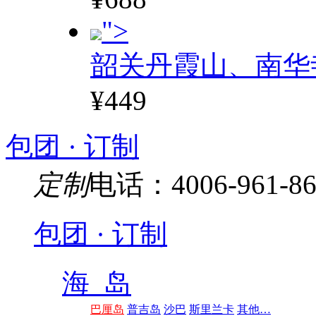
">
韶关丹霞山、南华
¥449
包团 · 订制
定制
电话：4006-961-86
包团 · 订制
海 岛
巴厘岛
普吉岛
沙巴
斯里兰卡
其他…