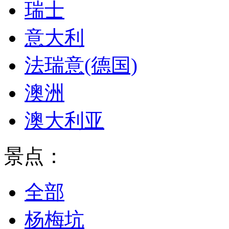
瑞士
意大利
法瑞意(德国)
澳洲
澳大利亚
景点：
全部
杨梅坑