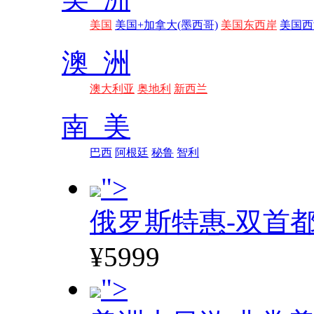
美国
美国+加拿大(墨西哥)
美国东西岸
美国西
澳 洲
澳大利亚
奥地利
新西兰
南 美
巴西
阿根廷
秘鲁
智利
">
俄罗斯特惠-双首
¥5999
">