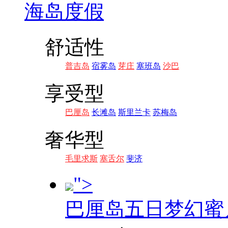
海岛度假
舒适性
普吉岛
宿雾岛
芽庄
塞班岛
沙巴
享受型
巴厘岛
长滩岛
斯里兰卡
苏梅岛
奢华型
毛里求斯
塞舌尔
斐济
">
巴厘岛五日梦幻蜜