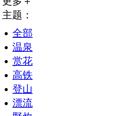
更多＋
主题：
全部
温泉
赏花
高铁
登山
漂流