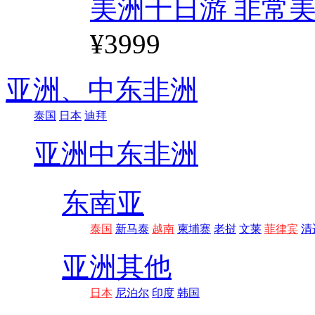
美洲十日游 非常美
¥3999
亚洲、
中东非洲
泰国
日本
迪拜
亚洲
中东非洲
东南亚
泰国
新马泰
越南
柬埔寨
老挝
文莱
菲律宾
清
亚洲其他
日本
尼泊尔
印度
韩国