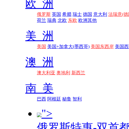
欧 洲
俄罗斯
英国
希腊
瑞士
德国
意大利
法瑞意(德
荷兰
瑞典
北欧
东欧
欧洲其他
美 洲
美国
美国+加拿大(墨西哥)
美国东西岸
美国西
澳 洲
澳大利亚
奥地利
新西兰
南 美
巴西
阿根廷
秘鲁
智利
">
俄罗斯特惠-双首