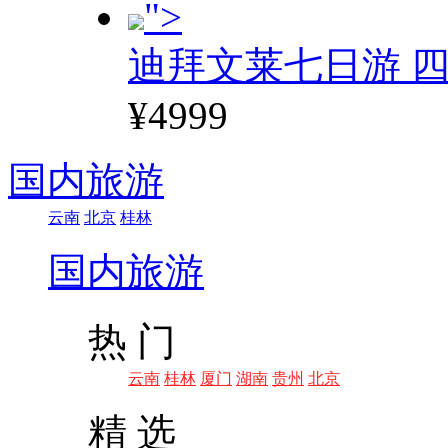
">
迪拜文莱七日游 四
¥4999
国内旅游
云南
北京
桂林
国内旅游
热 门
云南
桂林
厦门
湖南
贵州
北京
精 选