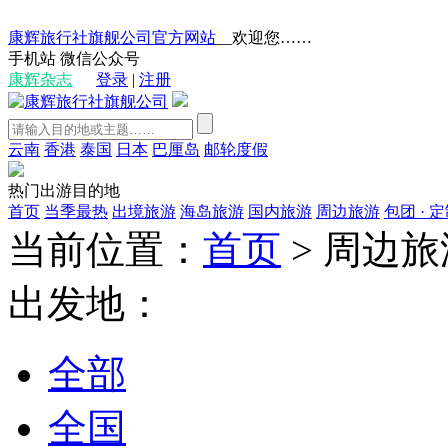
康辉旅行社旗舰公司官方网站
__欢迎您……
手机站
微信公众号
康辉杂志
登录
|
注册
云南
香港
泰国
日本
巴厘岛
邮轮度假
热门出游目的地
首页
当季最热
出境旅游
海岛旅游
国内旅游
周边旅游
包团 · 
当前位置：
首页
>
周边旅
出发地：
全部
全国