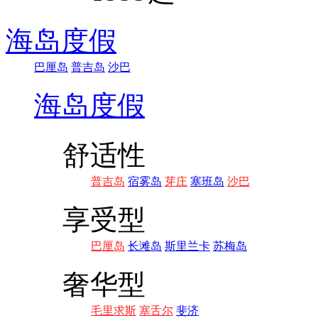
海岛度假
巴厘岛
普吉岛
沙巴
海岛度假
舒适性
普吉岛
宿雾岛
芽庄
塞班岛
沙巴
享受型
巴厘岛
长滩岛
斯里兰卡
苏梅岛
奢华型
毛里求斯
塞舌尔
斐济