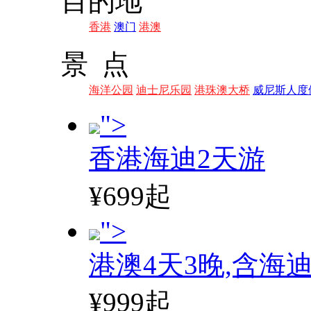
目的地
香港
澳门
港澳
景 点
海洋公园
迪士尼乐园
港珠澳大桥
威尼斯人度
">
香港海迪2天游
¥699起
">
港澳4天3晚,含海
¥999起