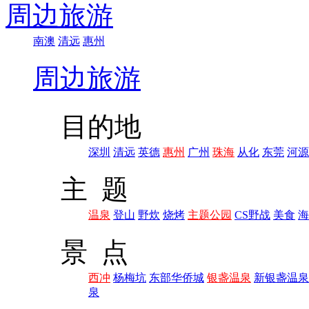
周边旅游
南澳
清远
惠州
周边旅游
目的地
深圳
清远
英德
惠州
广州
珠海
从化
东莞
河源
主 题
温泉
登山
野炊
烧烤
主题公园
CS野战
美食
海
景 点
西冲
杨梅坑
东部华侨城
银盏温泉
新银盏温泉
泉