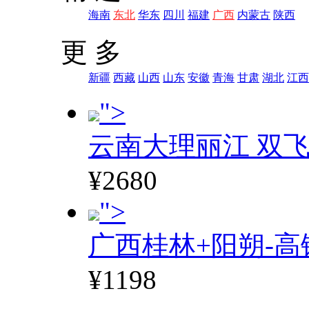
海南
东北
华东
四川
福建
广西
内蒙古
陕西
更 多
新疆
西藏
山西
山东
安徽
青海
甘肃
湖北
江西
">
云南大理丽江 双飞
¥2680
">
广西桂林+阳朔-高
¥1198