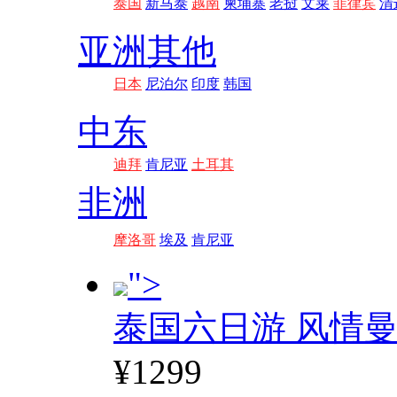
泰国
新马泰
越南
柬埔寨
老挝
文莱
菲律宾
清
亚洲其他
日本
尼泊尔
印度
韩国
中东
迪拜
肯尼亚
土耳其
非洲
摩洛哥
埃及
肯尼亚
">
泰国六日游 风情
¥1299