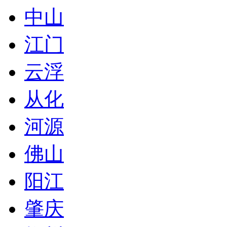
中山
江门
云浮
从化
河源
佛山
阳江
肇庆