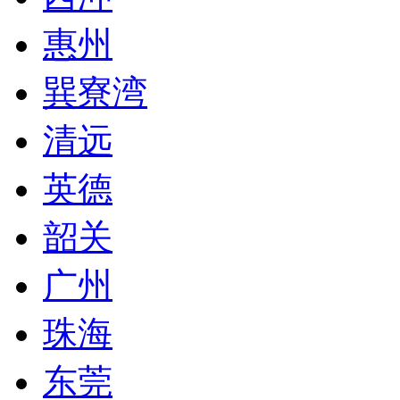
惠州
巽寮湾
清远
英德
韶关
广州
珠海
东莞