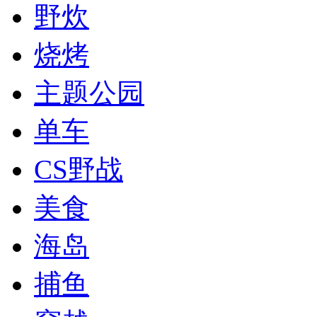
野炊
烧烤
主题公园
单车
CS野战
美食
海岛
捕鱼