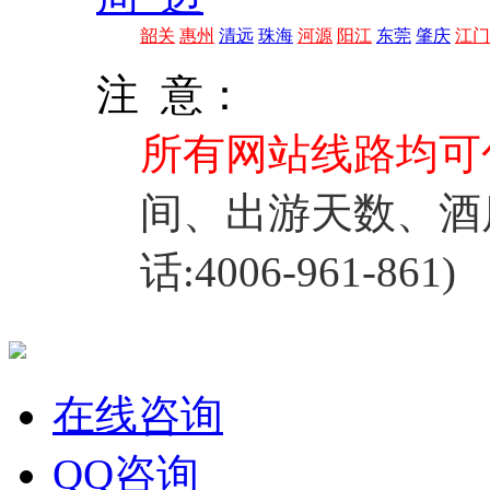
韶关
惠州
清远
珠海
河源
阳江
东莞
肇庆
江门
注 意：
所有网站线路均可
间、出游天数、酒
话:4006-961-861)
在线咨询
QQ咨询