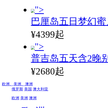
">
巴厘岛五日梦幻蜜
¥4399起
">
普吉岛五天含2晚
¥2680起
欧洲、
美洲、
澳洲
俄罗斯
美国
澳大利亚
欧洲
美洲
澳洲