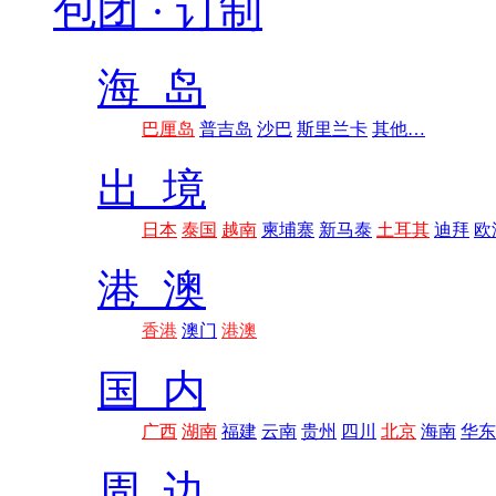
包团 · 订制
海 岛
巴厘岛
普吉岛
沙巴
斯里兰卡
其他…
出 境
日本
泰国
越南
柬埔寨
新马泰
土耳其
迪拜
欧
港 澳
香港
澳门
港澳
国 内
广西
湖南
福建
云南
贵州
四川
北京
海南
华东
周 边