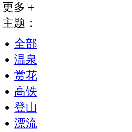
更多＋
主题：
全部
温泉
赏花
高铁
登山
漂流