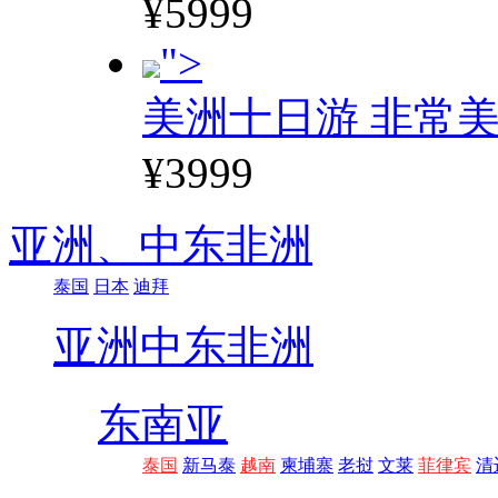
¥5999
">
美洲十日游 非常美
¥3999
亚洲、
中东非洲
泰国
日本
迪拜
亚洲
中东非洲
东南亚
泰国
新马泰
越南
柬埔寨
老挝
文莱
菲律宾
清