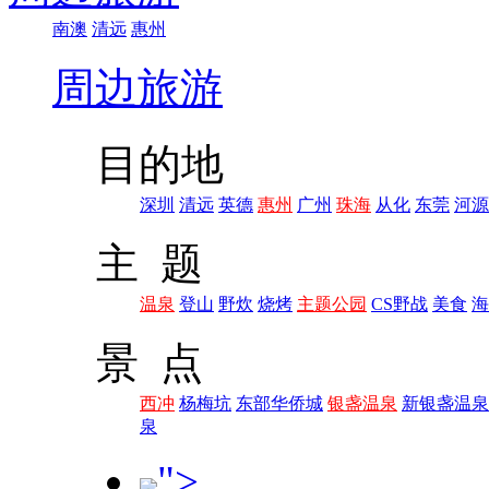
南澳
清远
惠州
周边旅游
目的地
深圳
清远
英德
惠州
广州
珠海
从化
东莞
河源
主 题
温泉
登山
野炊
烧烤
主题公园
CS野战
美食
海
景 点
西冲
杨梅坑
东部华侨城
银盏温泉
新银盏温泉
泉
">