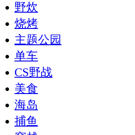
野炊
烧烤
主题公园
单车
CS野战
美食
海岛
捕鱼