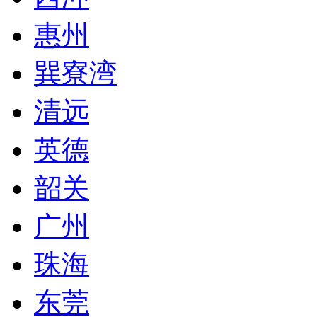
惠州
巽寮湾
清远
英德
韶关
广州
珠海
东莞