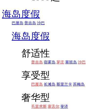
海岛度假
巴厘岛
普吉岛
沙巴
海岛度假
舒适性
普吉岛
宿雾岛
芽庄
塞班岛
沙巴
享受型
巴厘岛
长滩岛
斯里兰卡
苏梅岛
奢华型
毛里求斯
塞舌尔
斐济