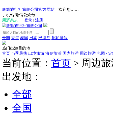
康辉旅行社旗舰公司官方网站
__欢迎您……
手机站
微信公众号
康辉杂志
登录
|
注册
云南
香港
泰国
日本
巴厘岛
邮轮度假
热门出游目的地
首页
当季最热
出境旅游
海岛旅游
国内旅游
周边旅游
包团 · 
当前位置：
首页
>
周边旅
出发地：
全部
全国