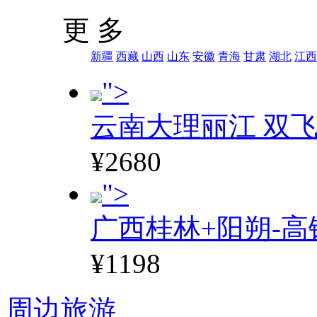
更 多
新疆
西藏
山西
山东
安徽
青海
甘肃
湖北
江西
">
云南大理丽江 双飞
¥2680
">
广西桂林+阳朔-高
¥1198
周边旅游