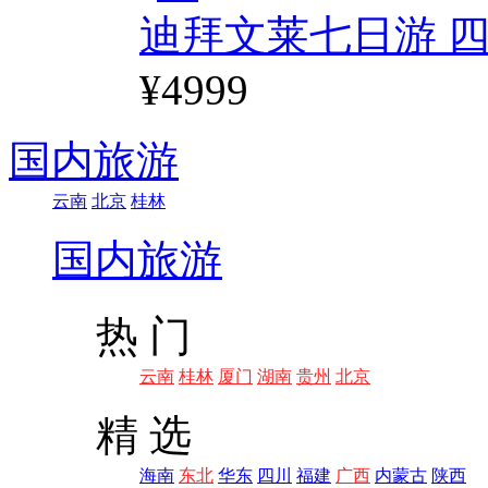
迪拜文莱七日游 四
¥4999
国内旅游
云南
北京
桂林
国内旅游
热 门
云南
桂林
厦门
湖南
贵州
北京
精 选
海南
东北
华东
四川
福建
广西
内蒙古
陕西