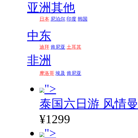
亚洲其他
日本
尼泊尔
印度
韩国
中东
迪拜
肯尼亚
土耳其
非洲
摩洛哥
埃及
肯尼亚
">
泰国六日游 风情
¥1299
">