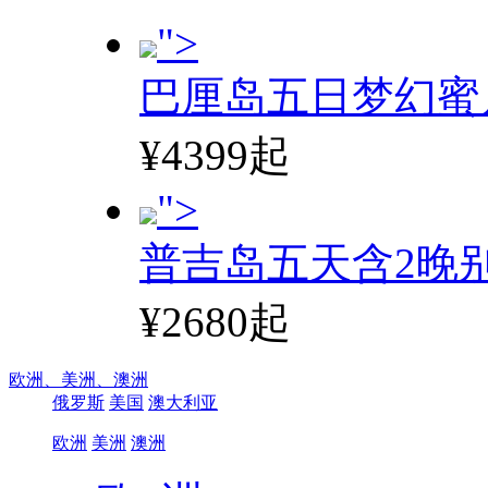
">
巴厘岛五日梦幻蜜
¥4399起
">
普吉岛五天含2晚
¥2680起
欧洲、
美洲、
澳洲
俄罗斯
美国
澳大利亚
欧洲
美洲
澳洲