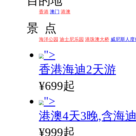
目的地
香港
澳门
港澳
景 点
海洋公园
迪士尼乐园
港珠澳大桥
威尼斯人度
">
香港海迪2天游
¥699起
">
港澳4天3晚,含海
¥999起