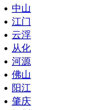
中山
江门
云浮
从化
河源
佛山
阳江
肇庆