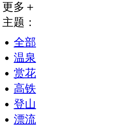
更多＋
主题：
全部
温泉
赏花
高铁
登山
漂流