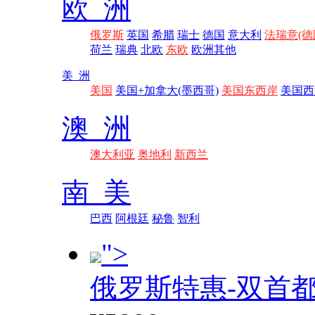
欧 洲
俄罗斯
英国
希腊
瑞士
德国
意大利
法瑞意(德
荷兰
瑞典
北欧
东欧
欧洲其他
美 洲
美国
美国+加拿大(墨西哥)
美国东西岸
美国西
澳 洲
澳大利亚
奥地利
新西兰
南 美
巴西
阿根廷
秘鲁
智利
">
俄罗斯特惠-双首