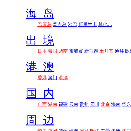
海 岛
巴厘岛
普吉岛
沙巴
斯里兰卡
其他…
出 境
日本
泰国
越南
柬埔寨
新马泰
土耳其
迪拜
欧
港 澳
香港
澳门
港澳
国 内
广西
湖南
福建
云南
贵州
四川
北京
海南
华东
周 边
韶关
惠州
清远
珠海
河源
阳江
东莞
肇庆
江门