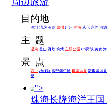
周边旅游
目的地
深圳
清远
英德
惠州
广州
珠海
从化
东莞
河源
主 题
温泉
登山
野炊
烧烤
主题公园
CS野战
美食
海
景 点
西冲
杨梅坑
东部华侨城
银盏温泉
新银盏温泉
泉
">
珠海长隆海洋王国