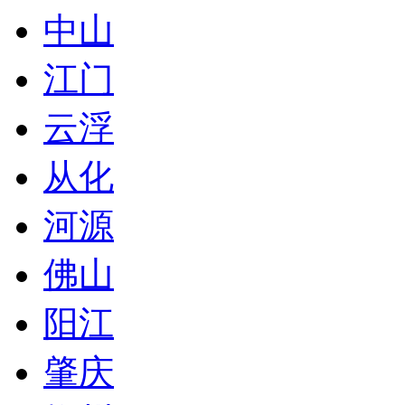
中山
江门
云浮
从化
河源
佛山
阳江
肇庆