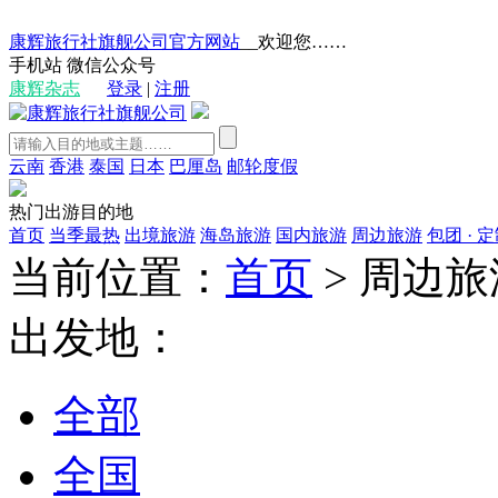
康辉旅行社旗舰公司官方网站
__欢迎您……
手机站
微信公众号
康辉杂志
登录
|
注册
云南
香港
泰国
日本
巴厘岛
邮轮度假
热门出游目的地
首页
当季最热
出境旅游
海岛旅游
国内旅游
周边旅游
包团 · 
当前位置：
首页
>
周边旅
出发地：
全部
全国