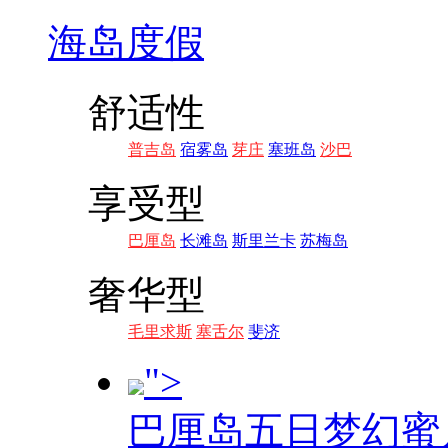
海岛度假
舒适性
普吉岛
宿雾岛
芽庄
塞班岛
沙巴
享受型
巴厘岛
长滩岛
斯里兰卡
苏梅岛
奢华型
毛里求斯
塞舌尔
斐济
">
巴厘岛五日梦幻蜜