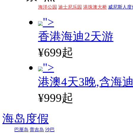
海洋公园
迪士尼乐园
港珠澳大桥
威尼斯人度
">
香港海迪2天游
¥699起
">
港澳4天3晚,含海
¥999起
海岛度假
巴厘岛
普吉岛
沙巴