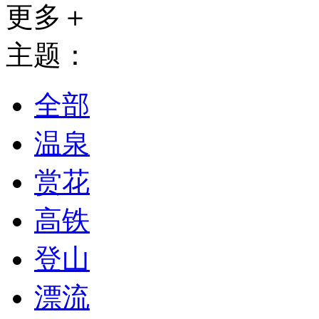
更多＋
主题：
全部
温泉
赏花
高铁
登山
漂流