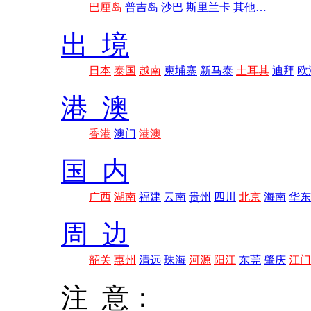
巴厘岛
普吉岛
沙巴
斯里兰卡
其他…
出 境
日本
泰国
越南
柬埔寨
新马泰
土耳其
迪拜
欧
港 澳
香港
澳门
港澳
国 内
广西
湖南
福建
云南
贵州
四川
北京
海南
华东
周 边
韶关
惠州
清远
珠海
河源
阳江
东莞
肇庆
江门
注 意：