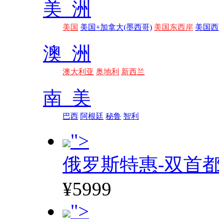
美 洲
美国
美国+加拿大(墨西哥)
美国东西岸
美国西
澳 洲
澳大利亚
奥地利
新西兰
南 美
巴西
阿根廷
秘鲁
智利
">
俄罗斯特惠-双首
¥5999
">