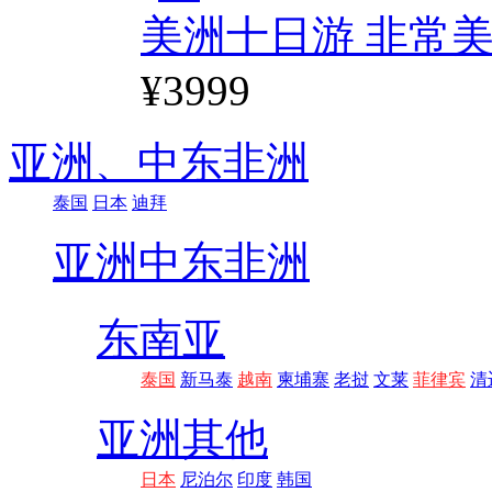
美洲十日游 非常美
¥3999
亚洲、
中东非洲
泰国
日本
迪拜
亚洲
中东非洲
东南亚
泰国
新马泰
越南
柬埔寨
老挝
文莱
菲律宾
清
亚洲其他
日本
尼泊尔
印度
韩国