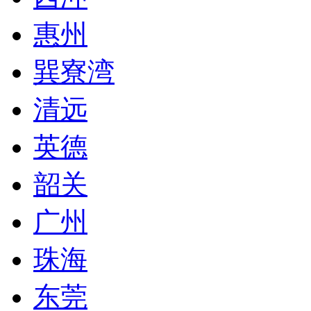
惠州
巽寮湾
清远
英德
韶关
广州
珠海
东莞