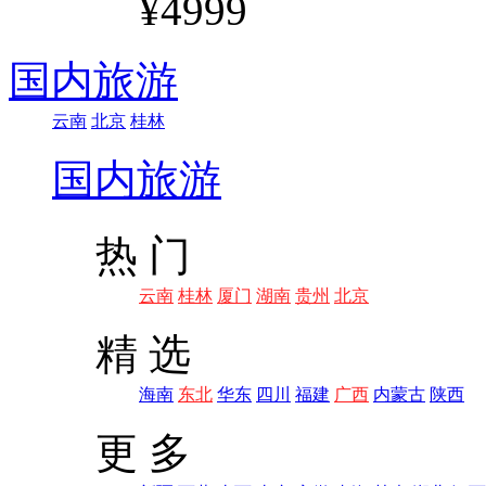
¥4999
国内旅游
云南
北京
桂林
国内旅游
热 门
云南
桂林
厦门
湖南
贵州
北京
精 选
海南
东北
华东
四川
福建
广西
内蒙古
陕西
更 多