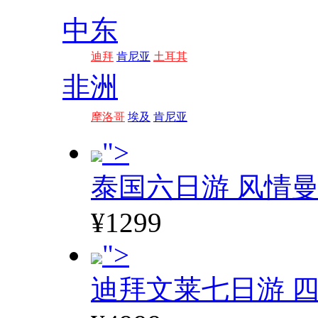
中东
迪拜
肯尼亚
土耳其
非洲
摩洛哥
埃及
肯尼亚
">
泰国六日游 风情
¥1299
">
迪拜文莱七日游 四