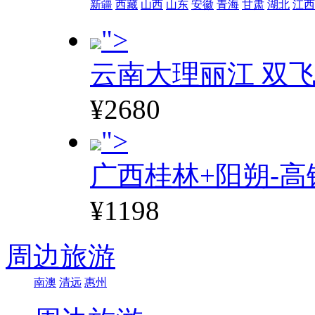
新疆
西藏
山西
山东
安徽
青海
甘肃
湖北
江西
">
云南大理丽江 双飞
¥2680
">
广西桂林+阳朔-高
¥1198
周边旅游
南澳
清远
惠州