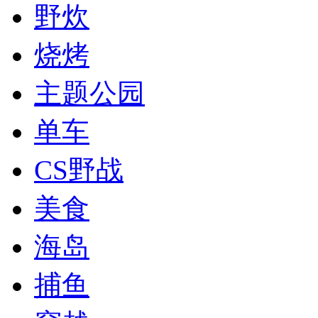
野炊
烧烤
主题公园
单车
CS野战
美食
海岛
捕鱼