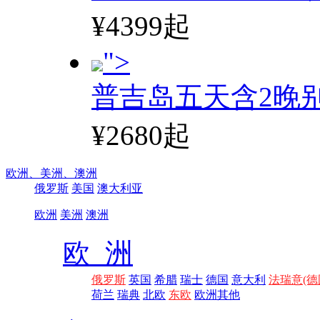
¥4399起
">
普吉岛五天含2晚
¥2680起
欧洲、
美洲、
澳洲
俄罗斯
美国
澳大利亚
欧洲
美洲
澳洲
欧 洲
俄罗斯
英国
希腊
瑞士
德国
意大利
法瑞意(德
荷兰
瑞典
北欧
东欧
欧洲其他